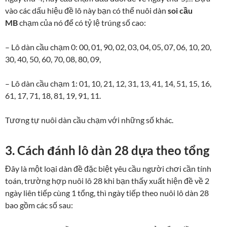
vào các dấu hiệu đề lô này bạn có thể nuôi dàn
soi cầu
MB
chạm của nó để có tỷ lệ trúng số cao:
– Lô dàn cầu chạm 0: 00, 01, 90, 02, 03, 04, 05, 07, 06, 10, 20,
30, 40, 50, 60, 70, 08, 80, 09,
– Lô dàn cầu chạm 1: 01, 10, 21, 12, 31, 13, 41, 14, 51, 15, 16,
61, 17, 71, 18, 81, 19, 91, 11.
Tương tự nuôi dàn cầu chạm với những số khác.
3. Cách đánh lô dàn 28 dựa theo tổng
Đây là một loại dàn đề đặc biệt yêu cầu người chơi cần tính
toán, trường hợp nuôi lô 28 khi bạn thấy xuất hiện đề về 2
ngày liên tiếp cùng 1 tổng, thì ngày tiếp theo nuôi lô dàn 28
bao gồm các số sau: