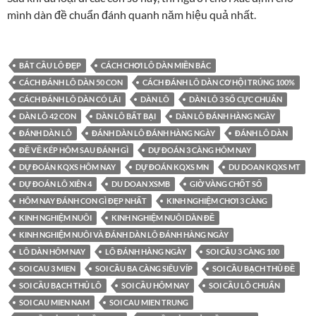
mình dàn đề chuẩn đánh quanh năm hiệu quả nhất.
BẮT CẦU LÔ ĐẸP
CÁCH CHƠI LÔ DÀN MIỀN BẮC
CÁCH ĐÁNH LÔ DÀN 50 CON
CÁCH ĐÁNH LÔ DÀN CƠ HỘI TRÚNG 100%
CÁCH ĐÁNH LÔ DÀN CÓ LÃI
DÀN LÔ
DÀN LÔ 3 SỐ CỰC CHUẨN
DÀN LÔ 42 CON
DÀN LÔ BẤT BẠI
DÀN LÔ ĐÁNH HÀNG NGÀY
ĐÁNH DÀN LÔ
ĐÁNH DÀN LÔ ĐÁNH HÀNG NGÀY
ĐÁNH LÔ DÀN
ĐỀ VỀ KÉP HÔM SAU ĐÁNH GÌ
DỰ ĐOÁN 3 CÀNG HÔM NAY
DỰ ĐOÁN KQXS HÔM NAY
DỰ ĐOÁN KQXS MN
DU DOAN KQXS MT
DỰ ĐOÁN LÔ XIÊN 4
DU DOAN XSMB
GIỜ VÀNG CHỐT SỐ
HÔM NAY ĐÁNH CON GÌ ĐẸP NHẤT
KINH NGHIỆM CHƠI 3 CÀNG
KINH NGHIỆM NUÔI
KINH NGHIỆM NUÔI DÀN ĐỀ
KINH NGHIỆM NUÔI VÀ ĐÁNH DÀN LÔ ĐÁNH HÀNG NGÀY
LÔ DÀN HÔM NAY
LÔ ĐÁNH HÀNG NGÀY
SOI CẦU 3 CÀNG 100
SOI CAU 3 MIEN
SOI CẦU BA CÀNG SIÊU VÍP
SOI CẦU BẠCH THỦ ĐỀ
SOI CẦU BẠCH THỦ LÔ
SOI CẦU HÔM NAY
SOI CẦU LÔ CHUẨN
SOI CAU MIEN NAM
SOI CAU MIEN TRUNG