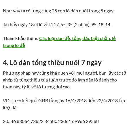
Như vậy ta có tổng cộng 28 con lô dàn nuôi trong 8 ngày.
Ta thấy ngày 18/4 lô về là 17, 55, 35 (2 nháy), 95, 18, 14.
Tham khảo thêm:
Các loại dàn đề, tổng đặc biệt chẵn, lẻ
trong lô đề
4. Lô dàn tổng thiếu nuôi 7 ngày
Phương pháp này cũng khá quen với mọi người, bạn lấy các số
ghép từ tổng thiếu của tuần trước đó làm dàn lô đánh cho
tuần này, tỷ lệ về lô tương đối cao.
VD: Ta có kết quả GĐB từ ngày 16/4/2018 đến 22/4/2018 lần
lượt là:
20546 83064 73822 34580 23061 69966 29568