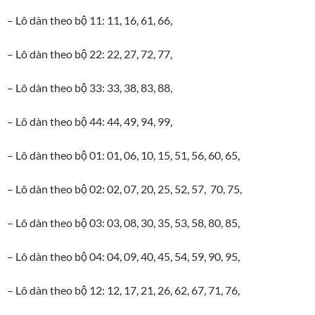
– Lô dàn theo bộ 11: 11, 16, 61, 66,
– Lô dàn theo bộ 22: 22, 27, 72, 77,
– Lô dàn theo bộ 33: 33, 38, 83, 88,
– Lô dàn theo bộ 44: 44, 49, 94, 99,
– Lô dàn theo bộ 01: 01, 06, 10, 15, 51, 56, 60, 65,
– Lô dàn theo bộ 02: 02, 07, 20, 25, 52, 57, 70, 75,
– Lô dàn theo bộ 03: 03, 08, 30, 35, 53, 58, 80, 85,
– Lô dàn theo bộ 04: 04, 09, 40, 45, 54, 59, 90, 95,
– Lô dàn theo bộ 12: 12, 17, 21, 26, 62, 67, 71, 76,