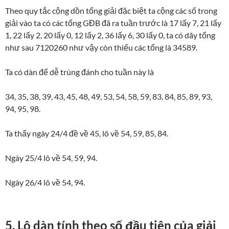
Theo quy tắc cộng dồn tổng giải đặc biệt ta cộng các số trong
giải vào ta có các tổng GĐB đã ra tuần trước là 17 lấy 7, 21 lấy
1, 22 lấy 2, 20 lấy 0, 12 lấy 2, 36 lấy 6, 30 lấy 0, ta có dãy tổng
như sau 7120260 như vậy còn thiếu các tổng là 34589.
Ta có dàn để dễ trúng đánh cho tuần này là
34, 35, 38, 39, 43, 45, 48, 49, 53, 54, 58, 59, 83, 84, 85, 89, 93,
94, 95, 98.
Ta thấy ngày 24/4 đề về 45, lô về 54, 59, 85, 84.
Ngày 25/4 lô về 54, 59, 94.
Ngày 26/4 lô về 54, 94.
5. Lô dàn tính theo số đầu tiên của giải