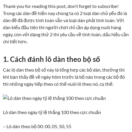
Thank you for reading this post, don't forget to subscribe!
Trong các dàn đề hiện nay chúng ta có 2 loại dàn chủ yếu đó là
dàn đề đã được tính toán sẵn và loại dàn phải tính toán. Với
dàn kiểu đầu tiên thì người chơi chỉ cần áp dụng nuôi hàng
ngày, còn với dạng thứ 2 thì yêu cầu về tính toán, dấu hiệu cần
chi tiết hơn.
1. Cách đánh lô dàn theo bộ số
Các lô dàn theo bộ số này là tổng hợp các bộ dàn, thường thì
khi bạn thấy đề về ngày hôm trước là bộ nào trong các bộ đó
thì những ngày tiếp theo có thể nuôi lô theo nó, cụ thể:
Lô dàn theo ngày tỷ lệ thắng 100 theo cực chuẩn
– Lô dàn theo bộ 00: 00, 05, 50, 55