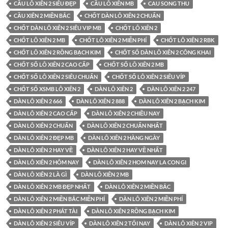
CẦU LÔ XIÊN 2 SIÊU ĐẸP
CẦU LÔ XIÊN MB
CAU SONG THU
CẦU XIÊN 2 MIỀN BẮC
CHỐT DÀN LÔ XIÊN 2 CHUẨN
CHỐT DÀN LÔ XIÊN 2 SIÊU VIP MB
CHỐT LÔ XIÊN 2
CHỐT LÔ XIÊN 2 MB
CHỐT LÔ XIÊN 2 MIỄN PHÍ
CHỐT LÔ XIÊN 2 RBK
CHỐT LÔ XIÊN 2 RỒNG BẠCH KIM
CHỐT SỐ DÀN LÔ XIÊN 2 CÔNG KHAI
CHỐT SỐ LÔ XIÊN 2 CAO CẤP
CHỐT SỐ LÔ XIÊN 2 MB
CHỐT SỐ LÔ XIÊN 2 SIÊU CHUẨN
CHỐT SỐ LÔ XIÊN 2 SIÊU VÍP
CHỐT SỐ XSMB LÔ XIÊN 2
DÀN LÔ XIÊN 2
DÀN LÔ XIÊN 2 247
DÀN LÔ XIÊN 2 666
DÀN LÔ XIÊN 2 888
DÀN LÔ XIÊN 2 BẠCH KIM
DÀN LÔ XIÊN 2 CAO CẤP
DÀN LÔ XIÊN 2 CHIỀU NAY
DÀN LÔ XIÊN 2 CHUẨN
DÀN LÔ XIÊN 2 CHUẨN NHẤT
DÀN LÔ XIÊN 2 ĐẸP MB
DÀN LÔ XIÊN 2 HÀNG NGÀY
DÀN LÔ XIÊN 2 HAY VỀ
DÀN LÔ XIÊN 2 HAY VỀ NHẤT
DÀN LÔ XIÊN 2 HÔM NAY
DÀN LÔ XIÊN 2 HOM NAY LA CON GI
DÀN LÔ XIÊN 2 LÀ GÌ
DÀN LÔ XIÊN 2 MB
DÀN LÔ XIÊN 2 MB ĐẸP NHẤT
DÀN LÔ XIÊN 2 MIỀN BẮC
DÀN LÔ XIÊN 2 MIỀN BẮC MIỄN PHÍ
DÀN LÔ XIÊN 2 MIỀN PHÍ
DÀN LÔ XIÊN 2 PHÁT TÀI
DÀN LÔ XIÊN 2 RỒNG BẠCH KIM
DÀN LÔ XIÊN 2 SIÊU VÍP
DÀN LÔ XIÊN 2 TỐI NAY
DÀN LÔ XIÊN 2 VIP