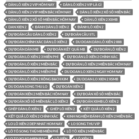
DÀN LÔ XIÊN 2 VIP HÔM NAY
DÀN LÔ XIÊN 2 VIP LÀ GÌ
DÀN LÔ XIÊN 2 VIP MIỀN BẮC HÔM NAY
DÀN LÔ XIÊN 2 XỔ SỐ MIỀN BẮC
DÀN LÔ XIÊN 2 XỔ SỐ MIỀN BẮC HÔM NAY
DÀN LÔ XIÊN 2 XSMB
DAN XIEN 2
ĐÁNH DÀN LÔ XIÊN 2
ĐÁNH LÔ XIÊN 2
DỰ ĐOÁN CẦU DÀN LÔ XIÊN 2
DỰ ĐOÁN CẦU STL
DỰ ĐOÁN CHÍNH XÁC DÀN LÔ XIÊN 2
DU DOAN DÀN LÔ XIÊN 2 888
DỰ ĐOÁN DÀN MB
DỰ ĐOÁN KẾT QUẢ MB
DỰ ĐOÁN LÔ XIÊN 2
DỰ ĐOÁN LÔ XIÊN 2 3 MIỄN PHÍ
DỰ ĐOÁN LÔ XIÊN 2 CHÍNH XÁC
DỰ ĐOÁN LÔ XIÊN 2 MIỀN BẮC
DỰ ĐOÁN LÔ XIÊN 2 MIỀN BẮC HÔM NAY
DỰ ĐOÁN LÔ XIÊN 2 MIỄN PHÍ
DU DOAN LO XIEN 2 NGAY HOM NAY
DỰ ĐOÁN LÔ XIÊN 2 RỒNG BẠCH KIM
DU DOAN LO XIEN 2 XSMB
DU DOAN SONG THU LO
DỰ ĐOÁN XIÊN 2
DỰ ĐOÁN XIÊN 2 MIỀN BẮC HÔM NAY
DỰ ĐOÁN XỔ SỐ MIỀN BẮC
DỰ ĐOÁN XỔ SỐ MIỀN BẮC LÔ XIÊN 2
DỰ ĐOÁN XSMB LÔ XIÊN 2
GHÉP DÀN LÔ XIÊN 2
GHÉP LÔ XIÊN 2
KẾT QUẢ LÔ XIÊN 2
KẾT QUẢ LÔ XIÊN 2 CHÍNH XÁC
KINH NGHIỆM ĐÁNH LÔ XIÊN 2 MIỀN BẮC
LO LÔ XIÊN 2 DEP NHAT HOM NAY
LO SONG THU VIP
LÔ TÔ SONG THỦ MB MIỄN PHÍ
LÔ TÔ XIÊN 2 MIỀN BẮC
LO TO XO SO MIEN BAC
LÔ XIÊN
LÔ XIÊN 2