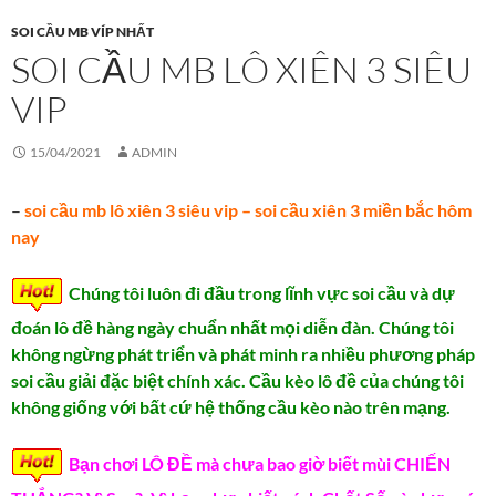
SOI CẦU MB VÍP NHẤT
SOI CẦU MB LÔ XIÊN 3 SIÊU
VIP
15/04/2021
ADMIN
–
soi cầu mb lô xiên 3 siêu vip – soi cầu xiên 3 miền bắc hôm
nay
Chúng tôi luôn đi đầu trong lĩnh vực soi cầu và dự
đoán lô đề hàng ngày chuẩn nhất mọi diễn đàn. Chúng tôi
không ngừng phát triển và phát minh ra nhiều phương pháp
soi cầu giải đặc biệt chính xác. Cầu kèo lô đề của chúng tôi
không giống với bất cứ hệ thống cầu kèo nào trên mạng.
Bạn chơi LÔ ĐỀ mà chưa bao giờ biết mùi CHIẾN