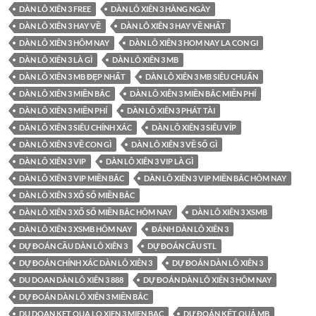
DÀN LÔ XIÊN 3 FREE
DÀN LÔ XIÊN 3 HÀNG NGÀY
DÀN LÔ XIÊN 3 HAY VỀ
DÀN LÔ XIÊN 3 HAY VỀ NHẤT
DÀN LÔ XIÊN 3 HÔM NAY
DÀN LÔ XIÊN 3 HOM NAY LA CON GI
DÀN LÔ XIÊN 3 LÀ GÌ
DÀN LÔ XIÊN 3 MB
DÀN LÔ XIÊN 3 MB ĐẸP NHẤT
DÀN LÔ XIÊN 3 MB SIÊU CHUẨN
DÀN LÔ XIÊN 3 MIỀN BẮC
DÀN LÔ XIÊN 3 MIỀN BẮC MIỄN PHÍ
DÀN LÔ XIÊN 3 MIỀN PHÍ
DÀN LÔ XIÊN 3 PHÁT TÀI
DÀN LÔ XIÊN 3 SIÊU CHÍNH XÁC
DÀN LÔ XIÊN 3 SIÊU VÍP
DÀN LÔ XIÊN 3 VỀ CON GÌ
DÀN LÔ XIÊN 3 VỀ SỐ GÌ
DÀN LÔ XIÊN 3 VIP
DÀN LÔ XIÊN 3 VIP LÀ GÌ
DÀN LÔ XIÊN 3 VIP MIỀN BẮC
DÀN LÔ XIÊN 3 VIP MIỀN BẮC HÔM NAY
DÀN LÔ XIÊN 3 XỔ SỐ MIỀN BẮC
DÀN LÔ XIÊN 3 XỔ SỐ MIỀN BẮC HÔM NAY
DÀN LÔ XIÊN 3 XSMB
DÀN LÔ XIÊN 3 XSMB HÔM NAY
ĐÁNH DÀN LÔ XIÊN 3
DỰ ĐOÁN CẦU DÀN LÔ XIÊN 3
DỰ ĐOÁN CẦU STL
DỰ ĐOÁN CHÍNH XÁC DÀN LÔ XIÊN 3
DỰ ĐOÁN DÀN LÔ XIÊN 3
DU DOAN DÀN LÔ XIÊN 3 888
DỰ ĐOÁN DÀN LÔ XIÊN 3 HÔM NAY
DỰ ĐOÁN DÀN LÔ XIÊN 3 MIỀN BẮC
DU DOAN KET QUA LO XIEN 3 MIEN BAC
DỰ ĐOÁN KẾT QUẢ MB