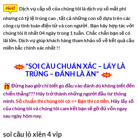
Dịch vụ cấp số của chúng tôi là dịch vụ số mất phí
nhưng có tỷ lệ trúng cao , tất cả những con số dựa trên các
công cụ tính toán điện tử và con người . Bạn hãy hợp tác với
chúng tôi ít nhất 04 ngày trong 1 tuần. Chắc chắn bạn sẽ có
lãi lớn. Dịch vụ giúp khách hàng tham khảo số về kết quả cầu
miền bắc chính xác nhất !!
“SOI CẦU CHUẨN XÁC – LẤY LÀ
TRÚNG – ĐÁNH LÀ ĂN”
Đừng bao giờ chỉ biết gù đầu vào đánh dù không biết đến
chiến thắng??? Hãy trở thành những người đầu tư thông
minh.
Số chuẩn thì chúng tôi có => Bạn thì có tiền
. Hãy lấy số
của chúng tôi và chúng tôi cam kết bạn sẽ gỡ đủ vốn ngay
sau ngày hôm nay.
soi cầu lô xiên 4 vip