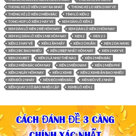
THONG KE LÔ XIÊN 2 HAY RA NHAT
THONG KE LO XIEN 2 HAY VE
THỐNG KÊ LÔ XIÊN 2 MIỀN BẮC
TÍNH LÔ XIÊN 2
TONG HOP LÔ XIÊN 2 HAY VE
XEM DÀN LÔ XIÊN 2
XEM DÀN LÔ XIÊN 2 ĐỀ HÔM NAY
XEM DÀN LÔ XIÊN 2 HÔM NAY
XEM KQ DÀN LÔ XIÊN 2 MB HÔM NAY
XIEN 2
XIEN 2 3
XIÊN 2 3 HAY VỀ
XIÊN 2 ĂN MẤY
XIÊN 2 CHUẨN
XIEN 2 DA NANG
XIÊN 2 ĐC BAO NHIÊU
XIÊN 2 ĐẸP NHẤT HÔM NAY
XIEN 2 HAY VE
XIEN 2 KUBET
XIÊN 2 LÀ NHƯ THẾ NÀO
XIÊN 2 MIỀN BẮC
XIÊN 2 MIỀN BẮC HÔM NAY
XIÊN 2 MIỀN NAM
XIÊN 2 MIỄN PHÍ
XIÊN 2 NGÀY HÔM NAY
XIÊN 2 XSMB
XIÊN 2 XSMB ĂN BAO NHIÊU
XIÊN ĐÔI 2 NHÁY
XIÊN ĐÔI MIỀN BẮC
XIÊN ĐÔI VỀ 2 NHÁY
XIÊN QUAY 2 CÓ BAO NHIÊU CẶP
XSMB LÔ XIÊN 2