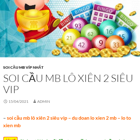
SOI CẦU MB VÍP NHẤT
SOI CẦU MB LÔ XIÊN 2 SIÊU
VIP
15/04/2021
ADMIN
–
soi cầu mb lô xiên 2 siêu vip – du doan lo xien 2 mb – lo to
xien mb