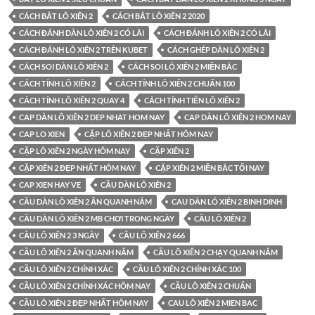
CÁCH BẮT LÔ XIÊN 2
CÁCH BẮT LÔ XIÊN 2 2020
CÁCH ĐÁNH DÀN LÔ XIÊN 2 CÓ LÃI
CÁCH ĐÁNH LÔ XIÊN 2 CÓ LÃI
CÁCH ĐÁNH LÔ XIÊN 2 TRÊN KUBET
CÁCH GHÉP DÀN LÔ XIÊN 2
CÁCH SOI DÀN LÔ XIÊN 2
CÁCH SOI LÔ XIÊN 2 MIỀN BẮC
CÁCH TÍNH LÔ XIÊN 2
CÁCH TÍNH LÔ XIÊN 2 CHUẨN 100
CÁCH TÍNH LÔ XIÊN 2 QUAY 4
CÁCH TÍNH TIỀN LÔ XIÊN 2
CAP DÀN LÔ XIÊN 2 DEP NHAT HOM NAY
CAP DÀN LÔ XIÊN 2 HOM NAY
CAP LO XIEN
CẶP LÔ XIÊN 2 ĐẸP NHẤT HÔM NAY
CẶP LÔ XIÊN 2 NGÀY HÔM NAY
CẶP XIÊN 2
CẶP XIÊN 2 ĐẸP NHẤT HÔM NAY
CẶP XIÊN 2 MIỀN BẮC TỐI NAY
CAP XIEN HAY VE
CẦU DÀN LÔ XIÊN 2
CẦU DÀN LÔ XIÊN 2 ĂN QUANH NĂM
CAU DÀN LÔ XIÊN 2 BINH DINH
CẦU DÀN LÔ XIÊN 2 MB CHƠI TRONG NGÀY
CẦU LÔ XIÊN 2
CẦU LÔ XIÊN 2 3 NGÀY
CẦU LÔ XIÊN 2 666
CẦU LÔ XIÊN 2 ĂN QUANH NĂM
CẦU LÔ XIÊN 2 CHẠY QUANH NĂM
CẦU LÔ XIÊN 2 CHÍNH XÁC
CẦU LÔ XIÊN 2 CHÍNH XÁC 100
CẦU LÔ XIÊN 2 CHÍNH XÁC HÔM NAY
CẦU LÔ XIÊN 2 CHUẨN
CẦU LÔ XIÊN 2 ĐẸP NHẤT HÔM NAY
CAU LÔ XIÊN 2 MIEN BAC