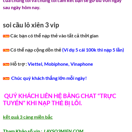
của chúng tôi và chúng tôi cam kết bạn sẽ gỡ đủ vốn ngay
sau ngày hôm nay.
soi cầu lô xiên 3 vip
Các bạn có thể nạp thẻ vào tất cả thời gian
Có thể nạp cộng dồn thẻ
(Ví dụ 5 cái 100k thì nạp 5 lần)
Hỗ trợ :
Viettel, Mobiphone, Vinaphone
Chúc quý khách thắng lớn mỗi ngày!
QUÝ KHÁCH LIÊN HỆ BẰNG CHAT “TRỰC
TUYẾN” KHI NẠP THẺ BỊ LỖI.
kết quả 3 càng miền bắc
Tham Khảo số vip :
LAYSO3MIEN.COM