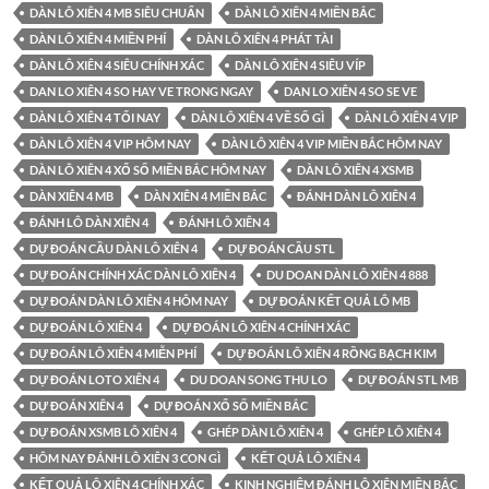
DÀN LÔ XIÊN 4 MB SIÊU CHUẨN
DÀN LÔ XIÊN 4 MIỀN BẮC
DÀN LÔ XIÊN 4 MIỀN PHÍ
DÀN LÔ XIÊN 4 PHÁT TÀI
DÀN LÔ XIÊN 4 SIÊU CHÍNH XÁC
DÀN LÔ XIÊN 4 SIÊU VÍP
DAN LO XIÊN 4 SO HAY VE TRONG NGAY
DAN LO XIÊN 4 SO SE VE
DÀN LÔ XIÊN 4 TỐI NAY
DÀN LÔ XIÊN 4 VỀ SỐ GÌ
DÀN LÔ XIÊN 4 VIP
DÀN LÔ XIÊN 4 VIP HÔM NAY
DÀN LÔ XIÊN 4 VIP MIỀN BẮC HÔM NAY
DÀN LÔ XIÊN 4 XỔ SỐ MIỀN BẮC HÔM NAY
DÀN LÔ XIÊN 4 XSMB
DÀN XIÊN 4 MB
DÀN XIÊN 4 MIỀN BẮC
ĐÁNH DÀN LÔ XIÊN 4
ĐÁNH LÔ DÀN XIÊN 4
ĐÁNH LÔ XIÊN 4
DỰ ĐOÁN CẦU DÀN LÔ XIÊN 4
DỰ ĐOÁN CẦU STL
DỰ ĐOÁN CHÍNH XÁC DÀN LÔ XIÊN 4
DU DOAN DÀN LÔ XIÊN 4 888
DỰ ĐOÁN DÀN LÔ XIÊN 4 HÔM NAY
DỰ ĐOÁN KẾT QUẢ LÔ MB
DỰ ĐOÁN LÔ XIÊN 4
DỰ ĐOÁN LÔ XIÊN 4 CHÍNH XÁC
DỰ ĐOÁN LÔ XIÊN 4 MIỄN PHÍ
DỰ ĐOÁN LÔ XIÊN 4 RỒNG BẠCH KIM
DỰ ĐOÁN LOTO XIÊN 4
DU DOAN SONG THU LO
DỰ ĐOÁN STL MB
DỰ ĐOÁN XIÊN 4
DỰ ĐOÁN XỔ SỐ MIỀN BẮC
DỰ ĐOÁN XSMB LÔ XIÊN 4
GHÉP DÀN LÔ XIÊN 4
GHÉP LÔ XIÊN 4
HÔM NAY ĐÁNH LÔ XIÊN 3 CON GÌ
KẾT QUẢ LÔ XIÊN 4
KẾT QUẢ LÔ XIÊN 4 CHÍNH XÁC
KINH NGHIỆM ĐÁNH LÔ XIÊN MIỀN BẮC