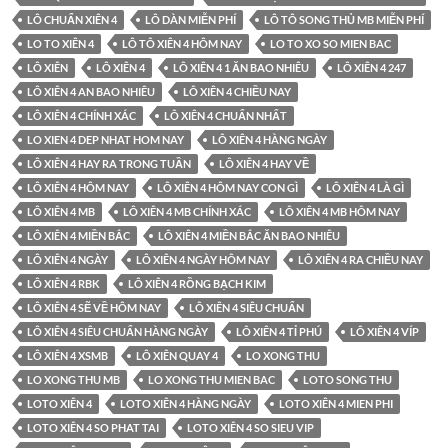
LÔ CHUẨN XIÊN 4
LÔ DÀN MIỄN PHÍ
LÔ TÔ SONG THỦ MB MIỄN PHÍ
LO TO XIÊN 4
LÔ TÔ XIÊN 4 HÔM NAY
LO TO XO SO MIEN BAC
LÔ XIÊN
LÔ XIÊN 4
LÔ XIÊN 4 1 ĂN BAO NHIÊU
LÔ XIÊN 4 247
LÔ XIÊN 4 AN BAO NHIÊU
LÔ XIÊN 4 CHIỀU NAY
LÔ XIÊN 4 CHÍNH XÁC
LÔ XIÊN 4 CHUẨN NHẤT
LO XIEN 4 DEP NHAT HOM NAY
LÔ XIÊN 4 HÀNG NGÀY
LÔ XIÊN 4 HAY RA TRONG TUẦN
LÔ XIÊN 4 HAY VỀ
LÔ XIÊN 4 HÔM NAY
LÔ XIÊN 4 HÔM NAY CON GÌ
LÔ XIÊN 4 LÀ GÌ
LÔ XIÊN 4 MB
LÔ XIÊN 4 MB CHÍNH XÁC
LÔ XIÊN 4 MB HÔM NAY
LÔ XIÊN 4 MIỀN BẮC
LÔ XIÊN 4 MIỀN BẮC ĂN BAO NHIÊU
LÔ XIÊN 4 NGÀY
LÔ XIÊN 4 NGÀY HÔM NAY
LÔ XIÊN 4 RA CHIỀU NAY
LÔ XIÊN 4 RBK
LÔ XIÊN 4 RỒNG BẠCH KIM
LÔ XIÊN 4 SẼ VỀ HÔM NAY
LÔ XIÊN 4 SIÊU CHUẨN
LÔ XIÊN 4 SIÊU CHUẨN HÀNG NGÀY
LÔ XIÊN 4 TỈ PHÚ
LÔ XIÊN 4 VÍP
LÔ XIÊN 4 XSMB
LÔ XIÊN QUAY 4
LO XONG THU
LO XONG THU MB
LO XONG THU MIEN BAC
LOTO SONG THU
LOTO XIÊN 4
LOTO XIÊN 4 HÀNG NGÀY
LOTO XIÊN 4 MIEN PHI
LOTO XIÊN 4 SO PHAT TAI
LOTO XIÊN 4 SO SIEU VIP