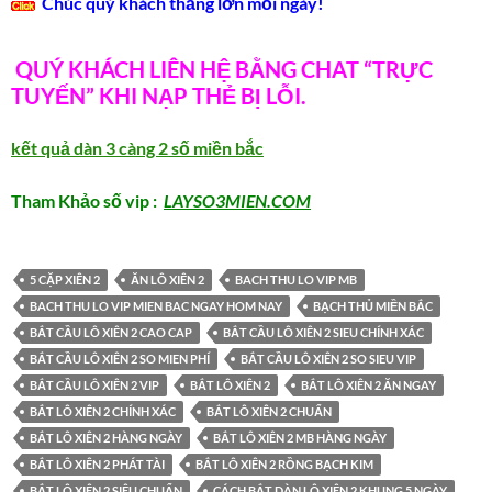
Chúc quý khách thắng lớn mỗi ngày!
QUÝ KHÁCH LIÊN HỆ BẰNG CHAT “TRỰC
TUYẾN” KHI NẠP THẺ BỊ LỖI.
kết quả dàn 3 càng 2 số miền bắc
Tham Khảo số vip :
LAYSO3MIEN.COM
5 CẶP XIÊN 2
ĂN LÔ XIÊN 2
BACH THU LO VIP MB
BACH THU LO VIP MIEN BAC NGAY HOM NAY
BẠCH THỦ MIỀN BẮC
BẮT CẦU LÔ XIÊN 2 CAO CAP
BẮT CẦU LÔ XIÊN 2 SIEU CHÍNH XÁC
BẮT CẦU LÔ XIÊN 2 SO MIEN PHÍ
BẮT CẦU LÔ XIÊN 2 SO SIEU VIP
BẮT CẦU LÔ XIÊN 2 VIP
BẮT LÔ XIÊN 2
BẮT LÔ XIÊN 2 ĂN NGAY
BẮT LÔ XIÊN 2 CHÍNH XÁC
BẮT LÔ XIÊN 2 CHUẨN
BẮT LÔ XIÊN 2 HÀNG NGÀY
BẮT LÔ XIÊN 2 MB HÀNG NGÀY
BẮT LÔ XIÊN 2 PHÁT TÀI
BẮT LÔ XIÊN 2 RỒNG BẠCH KIM
BẮT LÔ XIÊN 2 SIÊU CHUẨN
CÁCH BẮT DÀN LÔ XIÊN 2 KHUNG 5 NGÀY