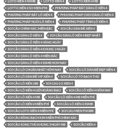
LOTO XIÊN 4 XSMB
LOTTO XIÊN 4
LOTTO XIÊN 4 MB
LOTTO XIÊN 4 SO MIEN PHI
PHƯƠNG PHÁP BẮT DÀN LÔ XIÊN 4
PHƯƠNG PHÁP BẮT LÔ XIÊN 4
PHUONG PHAP CHOI DÀN LÔ XIÊN 4
PHƯƠNG PHÁP NUÔI LÔ XIÊN 4
PHƯƠNG PHÁP TÍNH LÔ XIÊN 4
SOI CẦU CHÍNH XÁC MIỀN BẮC
SOI CẦU DÀN ĐỀ XIÊN 4
SOI CẦU DÀN LÔ XIÊN 4
SOI CẦU DÀN LÔ XIÊN 4 ĐẸP NHẤT
SOI CẦU DÀN LÔ XIÊN 4 HÀNG NGÀY
SOI CẦU DÀN LÔ XIÊN 4 KHUNG 3 NGÀY
SOI CẦU DÀN LÔ XIÊN 4 MIỀN BẮC
SOI CAU DÀN LÔ XIÊN 4 XSMB HOM NAY
SOI CẦU LÔ CHUẨN NHẤT HÔM NAY
SOI CẦU LÔ DÀN ĐỀ ĐẸP XIÊN 4
SOI CẦU LÔ DÀN ĐỀ VIP XIÊN 4
SOI CẦU LÔ TÔ BẠCH THỦ
SOI CẦU LÔ XIÊN 188
SOI CAU LO XIEN 4
SOI CẦU LÔ XIÊN 4 GIỜ HOÀNG ĐẠO
SOI CẦU LÔ XIÊN 4 HÔM NAY
SOI CẦU LÔ XIÊN 4 MB
SOI CẦU LÔ XIÊN 4 MB MIỄN PHÍ
SOI CẦU LÔ XIÊN 4 MIỄN PHÍ
SOI CẦU LÔ XIÊN 4 XSMB
SOI CẦU LOTO XIÊN 4 MIỄN PHÍ
SOI CAU MIEN PHI 888
SOI CẦU RỒNG BẠCH KIM MIỄN PHÍ CHÍNH XÁC
SOI CẦU SONG THỦ KHUNG 3 NGÀY MB
SOI CẦU XIÊN 4