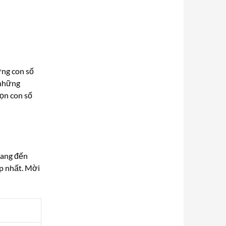
ững con số
 những
họn con số
mang đến
ẹp nhất. Mời