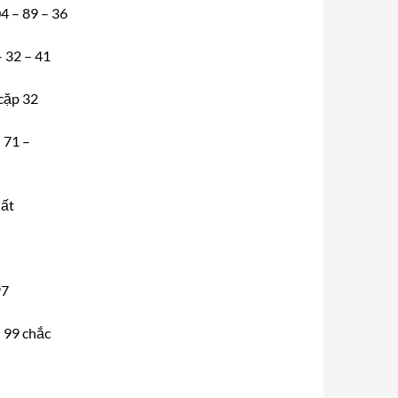
4 – 89 – 36
 32 – 41
cặp 32
 71 –
hất
97
 99 chắc