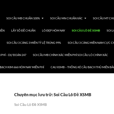
SOI CẦU MB CHUẨN 100%
SOI CẦU MN CHUẨN XÁC
SOI CẦU MT CH
IỀN
LẤY SỐ ĐỀ CHUẨN
LÔ ĐẸP HÔM NAY
SOI CẦU LÔ ĐỀ XSMB
SOI L
SOI CẦU 3 CÀNG 3 MIỀN TỶ LỆ TRÚNG 99%
SOI CẦU 3 CÀNG MIỀN NAM CỰC C
 PHÍ – DỰ ĐOÁN 247
SOI CẦU MB CHÍNH XÁC MIỄN PHÍ SOI CẦU LÔ CHÍNH XÁC
BẠCH KIM 666 HÔM NAY MIỄN PHÍ
CAU XSMB – THỐNG KÊ CẦU BẠCH THỦ MIỀN BẮ
Chuyên mục lưu trữ: Soi Cầu Lô Đề XSMB
Soi Cầu Lô Đề XSMB