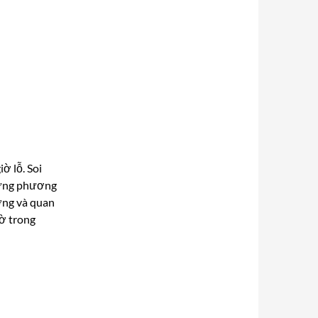
ờ lỗ. Soi
hững phương
ởng và quan
bờ trong