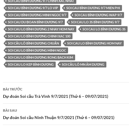
SOI CAU BÌNH DƯƠNG 9/7 CHINH XAC NHAT
SOI CAU BÌNH DƯƠNG 9/7 LO VIP
SOI CAU BÌNH DƯƠNG 9/7 MIEN PHI
SOI CAU BÌNH DƯƠNG MINH NGOC 9/7
SOI CAU BÌNH DƯƠNG WAP 9/7
SOI CAU DU ĐOAN BÌNH DƯƠNG 9/7
SOI CAU LO 3S BÌNH DƯƠNG 9/7
SOI CAU LO BÌNH DƯƠNG 2 NHAY HOM NAY
SOI CAU LO BÌNH DƯƠNG 3S
SOI CAU LO BÌNH DƯƠNG CHINH XAC 100
SOI CẦU LÔ BÌNH DƯƠNG CHUẨN
SOI CAU LO BÌNH DƯƠNG HOM NAY
SOI CAU LO BÌNH DƯƠNG MINH NGOC
SOI CAU LO BÌNH DƯƠNG RONG BACH KIM
SOI CAU LO KEP BÌNH DƯƠNG
SOI CẦU LÔ MN ÂM DƯƠNG
Điều
BÀI TRƯỚC
hướng
Dự đoán Soi cầu Trà Vinh 9/7/2021 (Thứ 6 – 09/07/2021)
bài
BÀI SAU
viết
Dự đoán Soi cầu Ninh Thuận 9/7/2021 (Thứ 6 – 09/07/2021)