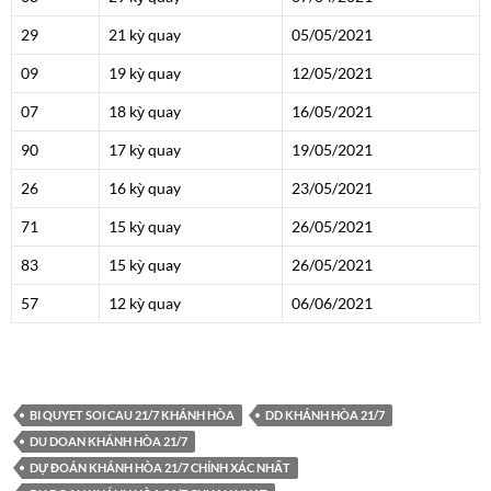
29
21 kỳ quay
05/05/2021
09
19 kỳ quay
12/05/2021
07
18 kỳ quay
16/05/2021
90
17 kỳ quay
19/05/2021
26
16 kỳ quay
23/05/2021
71
15 kỳ quay
26/05/2021
83
15 kỳ quay
26/05/2021
57
12 kỳ quay
06/06/2021
BI QUYET SOI CAU 21/7 KHÁNH HÒA
DD KHÁNH HÒA 21/7
DU DOAN KHÁNH HÒA 21/7
DỰ ĐOÁN KHÁNH HÒA 21/7 CHÍNH XÁC NHẤT