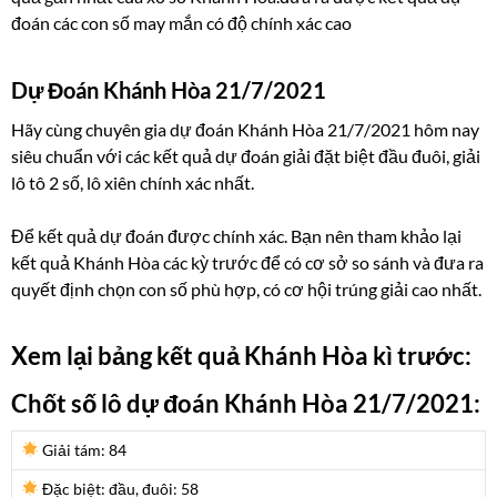
đoán các con số may mắn có độ chính xác cao
Dự Đoán Khánh Hòa 21/7/2021
Hãy cùng chuyên gia dự đoán Khánh Hòa 21/7/2021 hôm nay
siêu chuẩn với các kết quả dự đoán giải đặt biệt đầu đuôi, giải
lô tô 2 số, lô xiên chính xác nhất.
Để kết quả dự đoán được chính xác. Bạn nên tham khảo lại
kết quả Khánh Hòa các kỳ trước để có cơ sở so sánh và đưa ra
quyết định chọn con số phù hợp, có cơ hội trúng giải cao nhất.
Xem lại bảng kết quả Khánh Hòa kì trước:
Chốt số lô dự đoán Khánh Hòa 21/7/2021:
Giải tám:
84
Đặc biệt: đầu, đuôi:
58