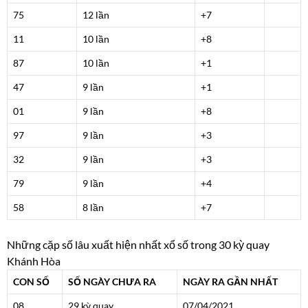
75
12 lần
+7
11
10 lần
+8
87
10 lần
+1
47
9 lần
+1
01
9 lần
+8
97
9 lần
+3
32
9 lần
+3
79
9 lần
+4
58
8 lần
+7
Những cặp số lâu xuất hiện nhất xổ số trong 30 kỳ quay
Khánh Hòa
CON SỐ
SỐ NGÀY CHƯA RA
NGÀY RA GẦN NHẤT
08
29 kỳ quay
07/04/2021