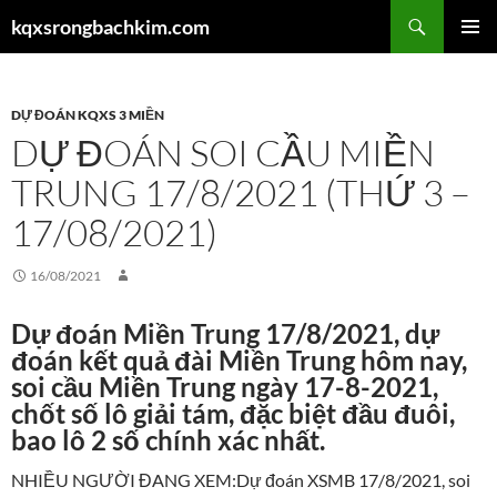
Chuyển
Tìm
kqxsrongbachkim.com
đến
kiếm
TRÌNH
nội
ĐƠN CƠ
dung
SỞ
DỰ ĐOÁN KQXS 3 MIỀN
DỰ ĐOÁN SOI CẦU MIỀN
TRUNG 17/8/2021 (THỨ 3 –
17/08/2021)
16/08/2021
Dự đoán Miền Trung 17/8/2021, dự
đoán kết quả đài Miền Trung hôm nay,
soi cầu Miền Trung ngày 17-8-2021,
chốt số lô giải tám, đặc biệt đầu đuôi,
bao lô 2 số chính xác nhất.
NHIỀU NGƯỜI ĐANG XEM:Dự đoán XSMB 17/8/2021, soi