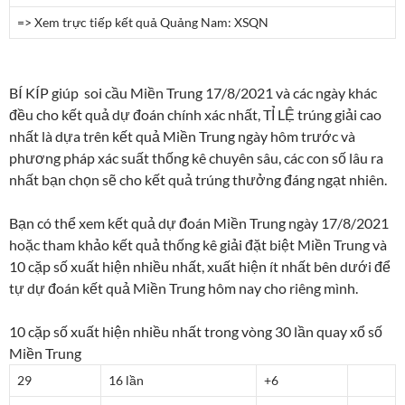
=> Xem trực tiếp kết quả Quảng Nam: XSQN
BÍ KÍP giúp soi cầu Miền Trung 17/8/2021 và các ngày khác
đều cho kết quả dự đoán chính xác nhất, TỈ LỆ trúng giải cao
nhất là dựa trên kết quả Miền Trung ngày hôm trước và
phương pháp xác suất thống kê chuyên sâu, các con số lâu ra
nhất bạn chọn sẽ cho kết quả trúng thưởng đáng ngạt nhiên.
Bạn có thể xem kết quả dự đoán Miền Trung ngày 17/8/2021
hoặc tham khảo kết quả thống kê giải đặt biệt Miền Trung và
10 cặp số xuất hiện nhiều nhất, xuất hiện ít nhất bên dưới để
tự dự đoán kết quả Miền Trung hôm nay cho riêng mình.
10 cặp số xuất hiện nhiều nhất trong vòng 30 lần quay xổ số
Miền Trung
29
16 lần
+6