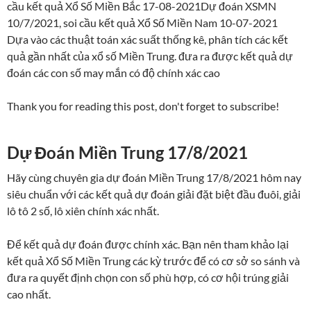
cầu kết quả Xổ Số Miền Bắc 17-08-2021Dự đoán XSMN
10/7/2021, soi cầu kết quả Xổ Số Miền Nam 10-07-2021
Dựa vào các thuật toán xác suất thống kê, phân tích các kết
quả gần nhất của xổ số Miền Trung. đưa ra được kết quả dự
đoán các con số may mắn có độ chính xác cao
Thank you for reading this post, don't forget to subscribe!
Dự Đoán Miền Trung 17/8/2021
Hãy cùng chuyên gia dự đoán Miền Trung 17/8/2021 hôm nay
siêu chuẩn với các kết quả dự đoán giải đặt biệt đầu đuôi, giải
lô tô 2 số, lô xiên chính xác nhất.
Để kết quả dự đoán được chính xác. Bạn nên tham khảo lại
kết quả Xổ Số Miền Trung các kỳ trước để có cơ sở so sánh và
đưa ra quyết định chọn con số phù hợp, có cơ hội trúng giải
cao nhất.