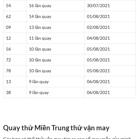
54
16 lần quay
30/07/2021
62
14 lần quay
01/08/2021
09
13 lần quay
02/08/2021
12
11 lần quay
04/08/2021
56
10 lần quay
05/08/2021
72
10 lần quay
05/08/2021
78
10 lần quay
05/08/2021
13
9 lần quay
06/08/2021
38
9 lần quay
06/08/2021
Quay thử Miền Trung thử vận may
Các bạn có thể thử vận may tìm ra con số may mắn của mình