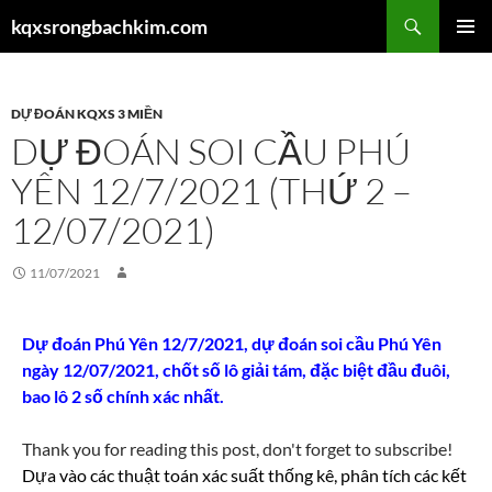
Chuyển
Tìm
kqxsrongbachkim.com
đến
kiếm
TRÌNH
nội
ĐƠN CƠ
dung
SỞ
DỰ ĐOÁN KQXS 3 MIỀN
DỰ ĐOÁN SOI CẦU PHÚ
YÊN 12/7/2021 (THỨ 2 –
12/07/2021)
11/07/2021
Dự đoán Phú Yên 12/7/2021, dự đoán soi cầu Phú Yên
ngày 12/07/2021, chốt số lô giải tám, đặc biệt đầu đuôi,
bao lô 2 số chính xác nhất.
Thank you for reading this post, don't forget to subscribe!
Dựa vào các thuật toán xác suất thống kê, phân tích các kết