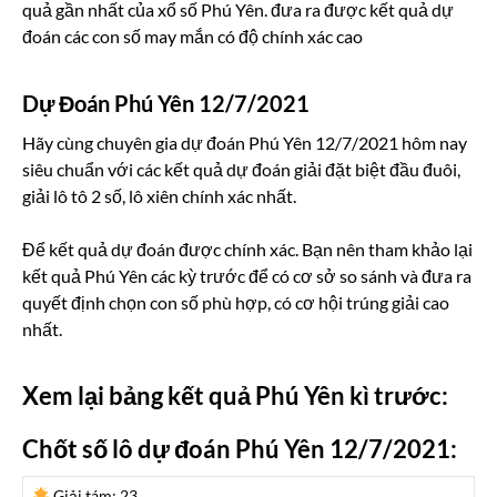
quả gần nhất của xổ số Phú Yên. đưa ra được kết quả dự
đoán các con số may mắn có độ chính xác cao
Dự Đoán Phú Yên 12/7/2021
Hãy cùng chuyên gia dự đoán Phú Yên 12/7/2021 hôm nay
siêu chuẩn với các kết quả dự đoán giải đặt biệt đầu đuôi,
giải lô tô 2 số, lô xiên chính xác nhất.
Để kết quả dự đoán được chính xác. Bạn nên tham khảo lại
kết quả Phú Yên các kỳ trước để có cơ sở so sánh và đưa ra
quyết định chọn con số phù hợp, có cơ hội trúng giải cao
nhất.
Xem lại bảng kết quả Phú Yên kì trước:
Chốt số lô dự đoán Phú Yên 12/7/2021:
Giải tám:
23