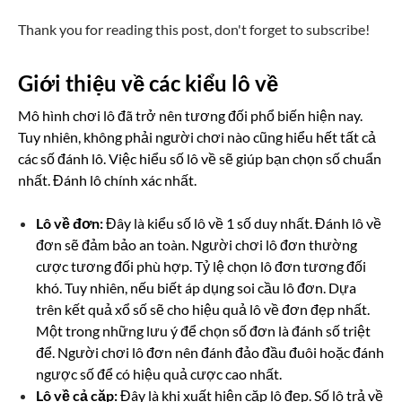
Thank you for reading this post, don't forget to subscribe!
Giới thiệu về các kiểu lô về
Mô hình chơi lô đã trở nên tương đối phổ biến hiện nay.
Tuy nhiên, không phải người chơi nào cũng hiểu hết tất cả
các số đánh lô. Việc hiểu số lô về sẽ giúp bạn chọn số chuẩn
nhất. Đánh lô chính xác nhất.
Lô về đơn:
Đây là kiểu số lô về 1 số duy nhất. Đánh lô về
đơn sẽ đảm bảo an toàn. Người chơi lô đơn thường
cược tương đối phù hợp. Tỷ lệ chọn lô đơn tương đối
khó. Tuy nhiên, nếu biết áp dụng soi cầu lô đơn. Dựa
trên kết quả xổ số sẽ cho hiệu quả lô về đơn đẹp nhất.
Một trong những lưu ý để chọn số đơn là đánh số triệt
để. Người chơi lô đơn nên đánh đảo đầu đuôi hoặc đánh
ngược số để có hiệu quả cược cao nhất.
Lô về cả cặp:
Đây là khi xuất hiện cặp lô đẹp. Số lô trả về