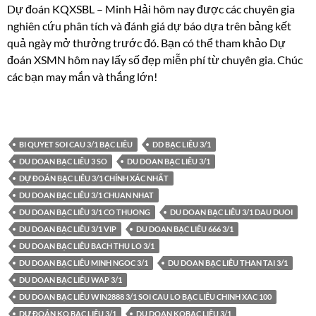
Dự đoán KQXSBL – Minh Hải hôm nay được các chuyên gia
nghiên cứu phân tích và đánh giá dự báo dựa trên bảng kết
quả ngày mở thưởng trước đó. Bạn có thể tham khảo Dự
đoán XSMN hôm nay lấy số đẹp miễn phí từ chuyên gia. Chúc
các bạn may mắn và thắng lớn!
BI QUYET SOI CAU 3/1 BẠC LIÊU
DD BẠC LIÊU 3/1
DU DOAN BẠC LIÊU 3 SO
DU DOAN BẠC LIÊU 3/1
DỰ ĐOÁN BẠC LIÊU 3/1 CHÍNH XÁC NHẤT
DU DOAN BẠC LIÊU 3/1 CHUAN NHAT
DU DOAN BẠC LIÊU 3/1 CO THUONG
DU DOAN BẠC LIÊU 3/1 DAU DUOI
DU DOAN BẠC LIÊU 3/1 VIP
DU DOAN BẠC LIÊU 666 3/1
DU DOAN BẠC LIÊU BACH THU LO 3/1
DU DOAN BẠC LIÊU MINH NGOC 3/1
DU DOAN BẠC LIÊU THAN TAI 3/1
DU DOAN BẠC LIÊU WAP 3/1
DU DOAN BẠC LIÊU WIN2888 3/1 SOI CAU LO BẠC LIÊU CHINH XAC 100
DỰ ĐOÁN KQ BẠC LIÊU 3/1
DU DOAN KQBẠC LIÊU 3/1