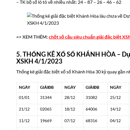
– TK bộ số lô tô về nhiều nhất: 24 – 87 – 26 – 46 – 62
=> XEM THÊM:
chốt số cầu siêu chuẩn giải đặc biệt X
5.
THỐNG KÊ XỔ SỐ KHÁNH HÒA – Dự
XSKH 4/1/2023
Thống kê giải đặc biệt xổ số Khánh Hòa 30 kỳ quay gần n
NGÀY
GIẢI
ĐB
NGÀY
GIẢI
ĐB
NGÀY
01/01
313
44
28/12
310
82
25/12
21/12
020
65
18/12
640
06
14/12
11/12
196
69
07/12
683
16
04/12