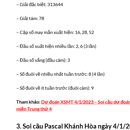
– Giải đặc biệt: 313644
– Giải tám: 78
– Cặp số may mắn xuất hiện: 16, 28, 52
– Đầu số xuất hiện nhiều lần: 2, 6 (3 lần)
– Đầu số vắng (đầu câm): 3
– Số đuôi về nhiều nhất tuần trước: 8 (4 lần)
– Số đuôi về ít tuần trước (đuôi câm): 9
Tham khảo:
Dự đoán XSMT 4/1/2023 – Soi cầu dự đo
miền Trung thứ 4
3. Soi cầu Pascal Khánh Hòa ngày 4/1/