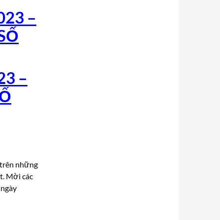
23 –
SỐ
23 –
SỐ
 trên những
t. Mời các
 ngày