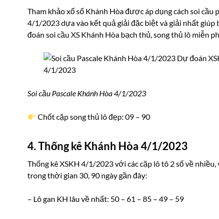
Tham khảo xổ số Khánh Hòa được áp dụng cách soi cầu p
4/1/2023 dựa vào kết quả giải đặc biệt và giải nhất giúp
đoán soi cầu XS Khánh Hòa bạch thủ, song thủ lô miễn ph
Soi cầu Pascale Khánh Hòa 4/1/2023
Chốt cặp song thủ lô đẹp: 09 – 90
4. Thống kê Khánh Hòa 4/1/2023
Thống kê XSKH 4/1/2023 với các cặp lô tô 2 số về nhiều, về
trong thời gian 30, 90 ngày gần đây:
– Lô gan KH lâu về nhất: 50 – 61 – 85 – 49 – 59