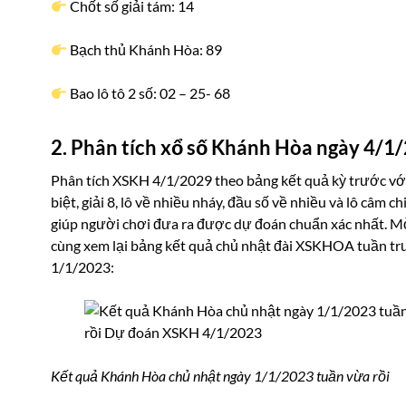
Chốt số giải tám: 14
Bạch thủ Khánh Hòa: 89
Bao lô tô 2 số: 02 – 25- 68
2. Phân tích xổ số Khánh Hòa ngày 4/1
Phân tích XSKH 4/1/2029 theo bảng kết quả kỳ trước với
biệt, giải 8, lô về nhiều nháy, đầu số về nhiều và lô câm ch
giúp người chơi đưa ra được dự đoán chuẩn xác nhất. M
cùng xem lại bảng kết quả chủ nhật đài XSKHOA tuần tr
1/1/2023:
Kết quả Khánh Hòa chủ nhật ngày 1/1/2023 tuần vừa rồi