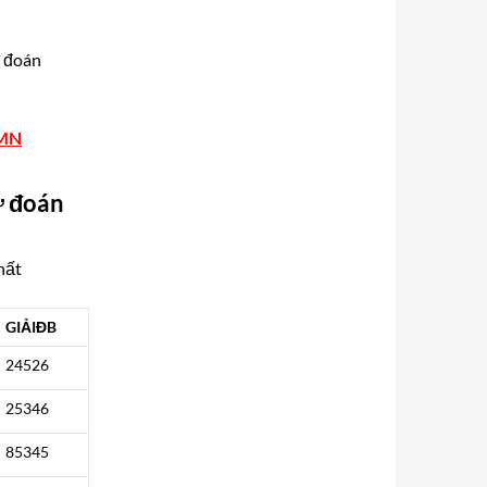
SMN
 đoán
hất
GIẢI
ĐB
245
26
253
46
853
45