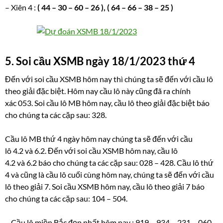
– Xiên 4 :
( 44 – 30 – 60 – 26 ), ( 64 – 66 – 38 – 25 )
5. Soi cầu XSMB ngày 18/1/2023 thứ 4
Đến với soi cầu XSMB hôm nay thì chúng ta sẽ đến với cầu lô
theo giải đặc biệt. Hôm nay cầu lô này cũng đã ra chính
xác 053. Soi cầu lô MB hôm nay, cầu lô theo giải đặc biệt báo
cho chúng ta các cặp sau: 328.
Cầu lô MB thứ 4 ngày hôm nay chúng ta sẽ đến với cầu
lô 4.2 và 6.2. Đến với soi cầu XSMB hôm nay, cầu lô
4.2 và 6.2 báo cho chúng ta các cặp sau: 028 – 428. Cầu lô thứ
4 và cũng là cầu lô cuối cùng hôm nay, chúng ta sẽ đến với cầu
lô theo giải 7. Soi cầu XSMB hôm nay, cầu lô theo giải 7 báo
cho chúng ta các cặp sau: 104 – 504.
– Cầu lô miền Bắc đẹp nhất hôm nay : 919 – 934 – 231 – 060 –