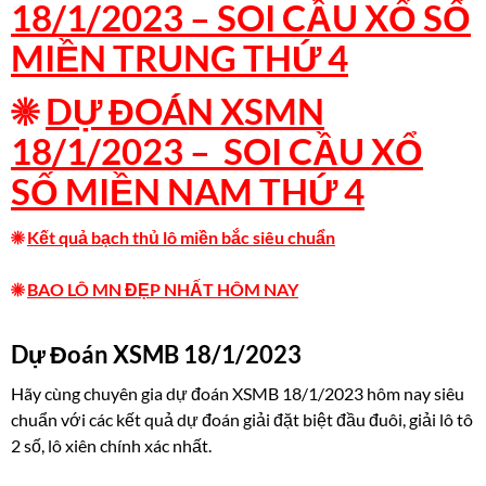
18/1/2023 – SOI CẦU XỔ SỐ
MIỀN TRUNG THỨ 4
☀
DỰ ĐOÁN XSMN
18/1/2023 – SOI CẦU XỔ
SỐ MIỀN NAM THỨ 4
☀
Kết quả bạch thủ lô miền bắc siêu chuẩn
☀
BAO LÔ MN ĐẸP NHẤT HÔM NAY
Dự Đoán XSMB 18/1/2023
Hãy cùng chuyên gia dự đoán XSMB 18/1/2023 hôm nay siêu
chuẩn với các kết quả dự đoán giải đặt biệt đầu đuôi, giải lô tô
2 số, lô xiên chính xác nhất.