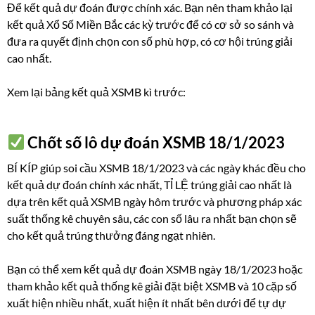
Để kết quả dự đoán được chính xác. Bạn nên tham khảo lại
kết quả Xổ Số Miền Bắc các kỳ trước để có cơ sở so sánh và
đưa ra quyết định chọn con số phù hợp, có cơ hội trúng giải
cao nhất.
Xem lại bảng kết quả XSMB kì trước:
Chốt số lô dự đoán XSMB 18/1/2023
BÍ KÍP giúp soi cầu XSMB 18/1/2023 và các ngày khác đều cho
kết quả dự đoán chính xác nhất, TỈ LỆ trúng giải cao nhất là
dựa trên kết quả XSMB ngày hôm trước và phương pháp xác
suất thống kê chuyên sâu, các con số lâu ra nhất bạn chọn sẽ
cho kết quả trúng thưởng đáng ngạt nhiên.
Bạn có thể xem kết quả dự đoán XSMB ngày 18/1/2023 hoặc
tham khảo kết quả thống kê giải đặt biệt XSMB và 10 cặp số
xuất hiện nhiều nhất, xuất hiện ít nhất bên dưới để tự dự