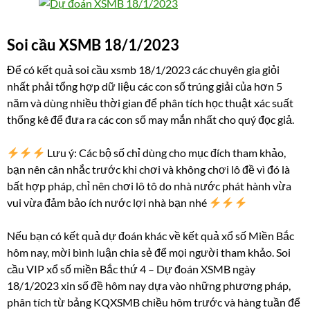
Soi cầu XSMB 18/1/2023
Để có kết quả soi cầu xsmb 18/1/2023 các chuyên gia giỏi
nhất phải tổng hợp dữ liệu các con số trúng giải của hơn 5
năm và dùng nhiều thời gian để phân tích học thuật xác suất
thống kê để đưa ra các con số may mắn nhất cho quý đọc giả.
Lưu ý: Các bộ số chỉ dùng cho mục đích tham khảo,
bạn nên cân nhắc trước khi chơi và không chơi lô đề vì đó là
bất hợp pháp, chỉ nên chơi lô tô do nhà nước phát hành vừa
vui vừa đảm bảo ích nước lợi nhà bạn nhé
Nếu bạn có kết quả dự đoán khác về kết quả xổ số Miền Bắc
hôm nay, mời bình luận chia sẻ để mọi người tham khảo. Soi
cầu VIP xổ số miền Bắc thứ 4 – Dự đoán XSMB ngày
18/1/2023 xin số đề hôm nay dựa vào những phương pháp,
phân tích từ bảng KQXSMB chiều hôm trước và hàng tuần để