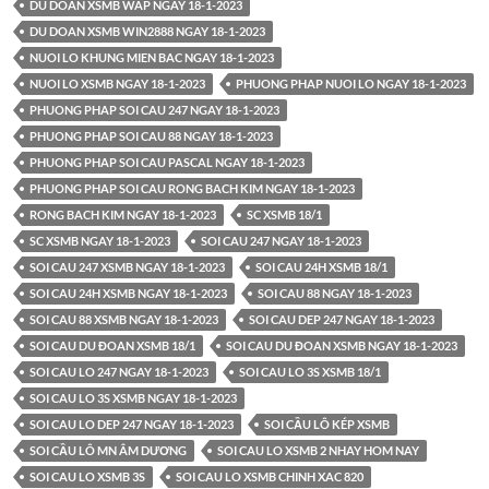
DU DOAN XSMB WAP NGAY 18-1-2023
DU DOAN XSMB WIN2888 NGAY 18-1-2023
NUOI LO KHUNG MIEN BAC NGAY 18-1-2023
NUOI LO XSMB NGAY 18-1-2023
PHUONG PHAP NUOI LO NGAY 18-1-2023
PHUONG PHAP SOI CAU 247 NGAY 18-1-2023
PHUONG PHAP SOI CAU 88 NGAY 18-1-2023
PHUONG PHAP SOI CAU PASCAL NGAY 18-1-2023
PHUONG PHAP SOI CAU RONG BACH KIM NGAY 18-1-2023
RONG BACH KIM NGAY 18-1-2023
SC XSMB 18/1
SC XSMB NGAY 18-1-2023
SOI CAU 247 NGAY 18-1-2023
SOI CAU 247 XSMB NGAY 18-1-2023
SOI CAU 24H XSMB 18/1
SOI CAU 24H XSMB NGAY 18-1-2023
SOI CAU 88 NGAY 18-1-2023
SOI CAU 88 XSMB NGAY 18-1-2023
SOI CAU DEP 247 NGAY 18-1-2023
SOI CAU DU ĐOAN XSMB 18/1
SOI CAU DU ĐOAN XSMB NGAY 18-1-2023
SOI CAU LO 247 NGAY 18-1-2023
SOI CAU LO 3S XSMB 18/1
SOI CAU LO 3S XSMB NGAY 18-1-2023
SOI CAU LO DEP 247 NGAY 18-1-2023
SOI CẦU LÔ KÉP XSMB
SOI CẦU LÔ MN ÂM DƯƠNG
SOI CAU LO XSMB 2 NHAY HOM NAY
SOI CAU LO XSMB 3S
SOI CAU LO XSMB CHINH XAC 820