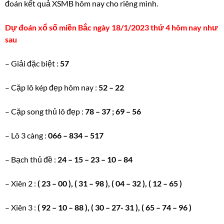
đoán kết quả XSMB hôm nay cho riêng mình.
Dự đoán xổ số miền Bắc ngày 18/1/2023 thứ 4 hôm nay như
sau
– Giải đặc biệt :
57
– Cặp lô kép đẹp hôm nay :
52 – 22
– Cặp song thủ lô đẹp :
78 – 37 ; 69 – 56
– Lô 3 càng :
066 – 834 – 517
– Bạch thủ đề :
24 – 15 – 23 – 10 – 84
– Xiên 2 :
( 23 – 00 ), ( 31 – 98 ), ( 04 – 32 ), ( 12 – 65 )
– Xiên 3 :
( 92 – 10 – 88 ), ( 30 – 27- 31 ), ( 65 – 74 – 96 )