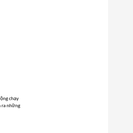
động chạy
ìm ra những