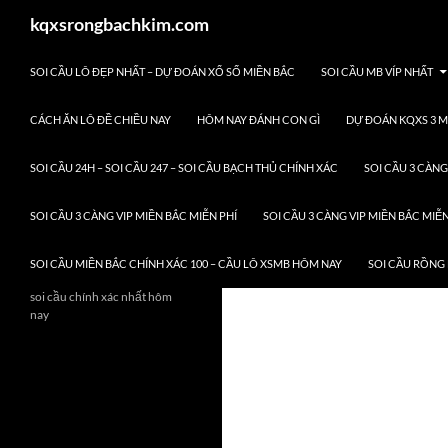
Chuyển
Tìm
kqxsrongbachkim.com
đến
kiếm
nội
SOI CẦU LÔ ĐẸP NHẤT – DỰ ĐOÁN XỔ SỐ MIỀN BẮC
SOI CẦU MB VÍP NHẤT
dung
CÁCH ĂN LÔ ĐỀ CHIỀU NAY
HÔM NAY ĐÁNH CON GÌ
DỰ ĐOÁN KQXS 3 M
SOI CẦU 24H – SOI CẦU 247 – SOI CẦU BẠCH THỦ CHÍNH XÁC
SOI CẦU 3 CÀNG
SOI CẦU 3 CÀNG VIP MIỀN BẮC MIỄN PHÍ
SOI CẦU 3 CÀNG VIP MIỀN BẮC MIỄN
SOI CẦU MIỀN BẮC CHÍNH XÁC 100 – CẦU LÔ XSMB HÔM NAY
SOI CẦU RỒNG 
soi cầu chính xác nhất hôm
nay