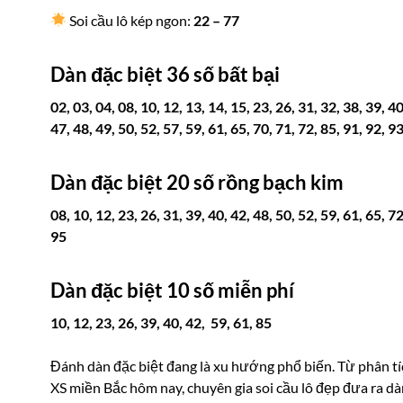
Soi cầu lô kép ngon:
22 – 77
Dàn đặc biệt 36 số bất bại
02, 03, 04, 08, 10, 12, 13, 14, 15, 23, 26, 31, 32, 38, 39, 40
47, 48, 49, 50, 52, 57, 59, 61, 65, 70, 71, 72, 85, 91, 92, 9
Dàn đặc biệt 20 số rồng bạch kim
08, 10, 12, 23, 26, 31, 39, 40, 42, 48, 50, 52, 59, 61, 65, 72
95
Dàn đặc biệt 10 số miễn phí
10, 12, 23, 26, 39, 40, 42, 59, 61, 85
Đánh dàn đặc biệt đang là xu hướng phổ biến. Từ phân tí
XS miền Bắc hôm nay, chuyên gia soi cầu lô đẹp đưa ra dà