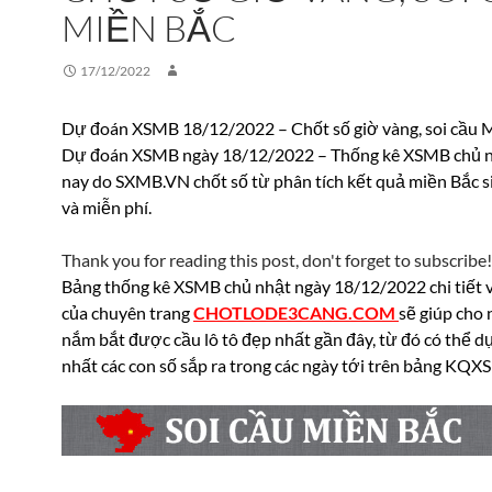
MIỀN BẮC
17/12/2022
Dự đoán XSMB 18/12/2022 – Chốt số giờ vàng, soi cầu M
Dự đoán XSMB ngày 18/12/2022 – Thống kê XSMB chủ 
nay do SXMB.VN chốt số từ phân tích kết quả miền Bắc s
và miễn phí.
Thank you for reading this post, don't forget to subscribe!
Bảng thống kê XSMB chủ nhật ngày 18/12/2022 chi tiết v
của chuyên trang
CHOTLODE3CANG.COM
sẽ giúp cho
nắm bắt được cầu lô tô đẹp nhất gần đây, từ đó có thể 
nhất các con số sắp ra trong các ngày tới trên bảng KQX