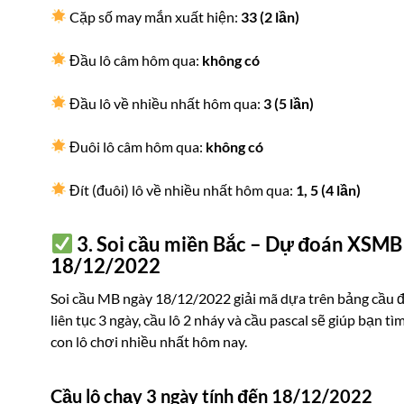
Cặp số may mắn xuất hiện:
33 (2 lần)
Đầu lô câm hôm qua:
không có
Đầu lô về nhiều nhất hôm qua:
3 (5 lần)
Đuôi lô câm hôm qua:
không có
Đít (đuôi) lô về nhiều nhất hôm qua:
1, 5 (4 lần)
3. Soi cầu miền Bắc – Dự đoán XSMB
18/12/2022
Soi cầu MB ngày 18/12/2022 giải mã dựa trên bảng cầu 
liên tục 3 ngày, cầu lô 2 nháy và cầu pascal sẽ giúp bạn t
con lô chơi nhiều nhất hôm nay.
Cầu lô chạy 3 ngày tính đến 18/12/2022