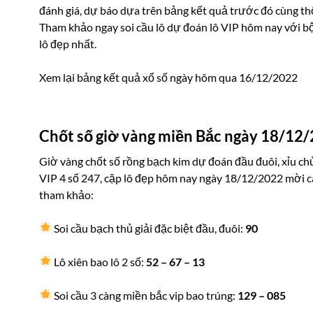
đánh giá, dự báo dựa trên bảng kết quả trước đó cùng thố
Tham khảo ngay soi cầu lô dự đoán lô VIP hôm nay với b
lô đẹp nhất.
Xem lại bảng kết quả xổ số ngày hôm qua 16/12/2022
Chốt số giờ vàng miền Bắc ngày 18/12
Giờ vàng chốt số rồng bạch kim dự đoán đầu đuôi, xỉu chủ
VIP 4 số 247, cặp lô đẹp hôm nay ngày 18/12/2022 mời c
tham khảo:
Soi cầu bạch thủ giải đặc biệt đầu, đuôi:
90
Lô xiên bao lô 2 số:
52 – 67 – 13
Soi cầu 3 càng miền bắc vip bao trúng:
129 – 085