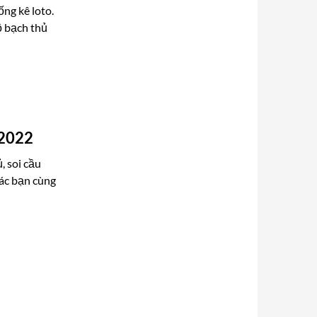
ng kê loto.
ộ bạch thủ
/2022
, soi cầu
ác bạn cùng