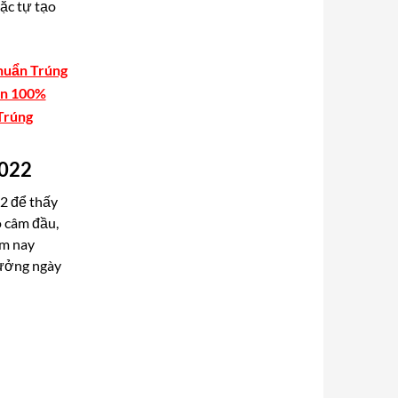
oặc tự tạo
huẩn Trúng
ẩn 100%
Trúng
2022
22 để thấy
ô câm đầu,
ôm nay
hưởng ngày