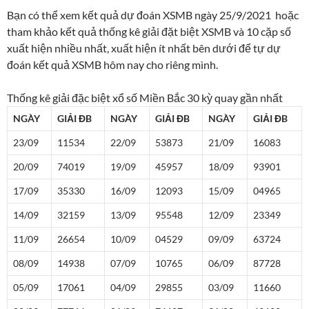
Bạn có thể xem kết quả dự đoán XSMB ngày 25/9/2021 hoặc
tham khảo kết quả thống kê giải đặt biệt XSMB và 10 cặp số
xuất hiện nhiều nhất, xuất hiện ít nhất bên dưới để tự dự
đoán kết quả XSMB hôm nay cho riêng mình.
Thống kê giải đặc biệt xổ số Miền Bắc 30 kỳ quay gần nhất
NGÀY
GIẢI
ĐB
NGÀY
GIẢI
ĐB
NGÀY
GIẢI
ĐB
23/09
115
34
22/09
538
73
21/09
160
83
20/09
740
19
19/09
459
57
18/09
939
01
17/09
353
30
16/09
120
93
15/09
049
65
14/09
321
59
13/09
955
48
12/09
233
49
11/09
266
54
10/09
045
29
09/09
637
24
08/09
149
38
07/09
107
65
06/09
877
28
05/09
170
61
04/09
298
55
03/09
116
60