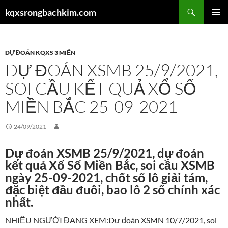
Chuyển
Tìm
kqxsrongbachkim.com
đến
kiếm
TRÌNH
nội
ĐƠN CƠ
dung
SỞ
DỰ ĐOÁN KQXS 3 MIỀN
DỰ ĐOÁN XSMB 25/9/2021,
SOI CẦU KẾT QUẢ XỔ SỐ
MIỀN BẮC 25-09-2021
24/09/2021
Dự đoán XSMB 25/9/2021, dự đoán
kết quả Xổ Số Miền Bắc, soi cầu XSMB
ngày 25-09-2021, chốt số lô giải tám,
đặc biệt đầu đuôi, bao lô 2 số chính xác
nhất.
NHIỀU NGƯỜI ĐANG XEM:Dự đoán XSMN 10/7/2021, soi