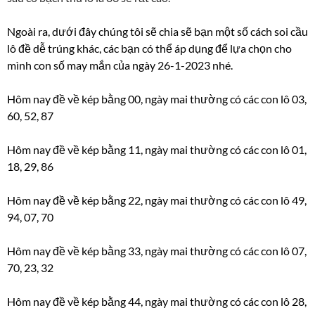
Ngoài ra, dưới đây chúng tôi sẽ chia sẽ bạn một số cách soi cầu
lô đề dễ trúng khác, các bạn có thể áp dụng để lựa chọn cho
mình con số may mắn của ngày 26-1-2023 nhé.
Hôm nay đề về kép bằng 00, ngày mai thường có các con lô 03,
60, 52, 87
Hôm nay đề về kép bằng 11, ngày mai thường có các con lô 01,
18, 29, 86
Hôm nay đề về kép bằng 22, ngày mai thường có các con lô 49,
94, 07, 70
Hôm nay đề về kép bằng 33, ngày mai thường có các con lô 07,
70, 23, 32
Hôm nay đề về kép bằng 44, ngày mai thường có các con lô 28,