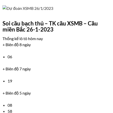
Soi cầu bạch thủ – TK cầu XSMB – Cầu
miền Bắc 26-1-2023
Thống kế lô tô hôm nay
+ Biên độ 8 ngày
06
+ Biên độ 7 ngày
19
+ Biên độ 5 ngày
08
58