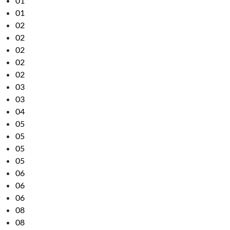
01
01
02
02
02
02
02
03
03
04
05
05
05
05
06
06
06
08
08