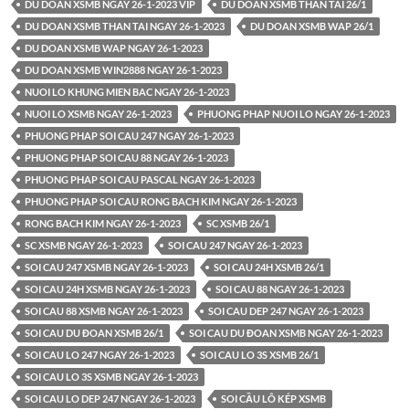
DU DOAN XSMB NGAY 26-1-2023 VIP
DU DOAN XSMB THAN TAI 26/1
DU DOAN XSMB THAN TAI NGAY 26-1-2023
DU DOAN XSMB WAP 26/1
DU DOAN XSMB WAP NGAY 26-1-2023
DU DOAN XSMB WIN2888 NGAY 26-1-2023
NUOI LO KHUNG MIEN BAC NGAY 26-1-2023
NUOI LO XSMB NGAY 26-1-2023
PHUONG PHAP NUOI LO NGAY 26-1-2023
PHUONG PHAP SOI CAU 247 NGAY 26-1-2023
PHUONG PHAP SOI CAU 88 NGAY 26-1-2023
PHUONG PHAP SOI CAU PASCAL NGAY 26-1-2023
PHUONG PHAP SOI CAU RONG BACH KIM NGAY 26-1-2023
RONG BACH KIM NGAY 26-1-2023
SC XSMB 26/1
SC XSMB NGAY 26-1-2023
SOI CAU 247 NGAY 26-1-2023
SOI CAU 247 XSMB NGAY 26-1-2023
SOI CAU 24H XSMB 26/1
SOI CAU 24H XSMB NGAY 26-1-2023
SOI CAU 88 NGAY 26-1-2023
SOI CAU 88 XSMB NGAY 26-1-2023
SOI CAU DEP 247 NGAY 26-1-2023
SOI CAU DU ĐOAN XSMB 26/1
SOI CAU DU ĐOAN XSMB NGAY 26-1-2023
SOI CAU LO 247 NGAY 26-1-2023
SOI CAU LO 3S XSMB 26/1
SOI CAU LO 3S XSMB NGAY 26-1-2023
SOI CAU LO DEP 247 NGAY 26-1-2023
SOI CẦU LÔ KÉP XSMB