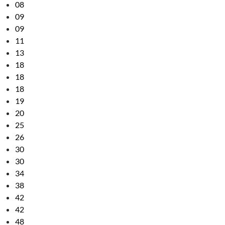
08
09
09
11
13
18
18
18
19
20
25
26
30
30
34
38
42
42
48