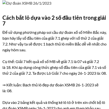
Cách bắt lô dựa vào 2 số đầu tiên trong giải
7
Để sử dụng phương pháp soi cầu dự đoán xổ số Miền Bắc này,
bạn hãy lấy số đầu tiên của giải 7.1 ghép với số thứ 2 của giải
7.2. Như vậy ta sẽ được 1 bạch thủ lô miền Bắc dễ về nhất cho
ngày hôm sau.
Cụ thể: Giải 7 kết quả xổ số MB về giải 7.1 là 07 và giải 7.2
là 18. Khi áp dụng công thức ghép số đầu tiên của giải 7.1 và số
thứ 2 của giải 7.2. Ta được Lô Giải 7 cho ngày 26-1-2023 là: 08.
⇒ Kết luận: Bạch thủ lô đẹp dự đoán XSMB 26-1-2023 sẽ
là: 08.
Dựa vào 2 bảng kết quả và thống kê lô tô ở trên xin chốt bộ lô
dự đoán XSMB ngày 26-1-2023 cho anh em tham khảo sau