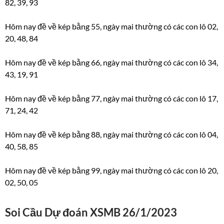
82, 39, 93
Hôm nay đề về kép bằng 55, ngày mai thường có các con lô 02,
20, 48, 84
Hôm nay đề về kép bằng 66, ngày mai thường có các con lô 34,
43, 19, 91
Hôm nay đề về kép bằng 77, ngày mai thường có các con lô 17,
71, 24, 42
Hôm nay đề về kép bằng 88, ngày mai thường có các con lô 04,
40, 58, 85
Hôm nay đề về kép bằng 99, ngày mai thường có các con lô 20,
02, 50, 05
Soi Cầu Dự đoán XSMB 26/1/2023