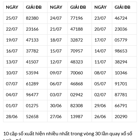
NGÀY
GIẢI
ĐB
NGÀY
GIẢI
ĐB
NGÀY
GIẢI
ĐB
25/07
823
80
24/07
771
96
23/07
467
24
22/07
231
66
21/07
471
88
20/07
230
36
19/07
471
33
18/07
328
72
17/07
057
79
16/07
377
82
15/07
709
57
14/07
986
53
13/07
415
07
12/07
483
23
11/07
382
94
10/07
535
94
09/07
700
60
08/07
103
46
07/07
612
89
06/07
468
68
05/07
917
01
04/07
964
77
03/07
029
42
02/07
877
81
01/07
012
75
30/06
823
08
29/06
667
91
28/06
526
58
27/06
139
87
26/06
202
90
10 cặp số xuất hiện nhiều nhất trong vòng 30 lần quay xổ số