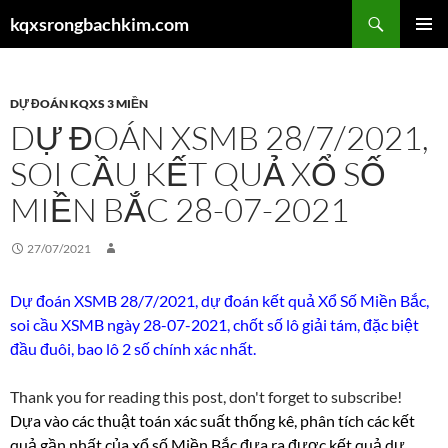
Chuyển
Tìm
kqxsrongbachkim.com
đến
kiếm
TRÌNH
nội
ĐƠN CƠ
dung
SỞ
DỰ ĐOÁN KQXS 3 MIỀN
DỰ ĐOÁN XSMB 28/7/2021,
SOI CẦU KẾT QUẢ XỔ SỐ
MIỀN BẮC 28-07-2021
27/07/2021
Dự đoán XSMB 28/7/2021, dự đoán kết quả Xổ Số Miền Bắc,
soi cầu XSMB ngày 28-07-2021, chốt số lô giải tám, đặc biệt
đầu đuôi, bao lô 2 số chính xác nhất.
Thank you for reading this post, don't forget to subscribe!
Dựa vào các thuật toán xác suất thống kê, phân tích các kết
quả gần nhất của xổ số Miền Bắc.đưa ra được kết quả dự