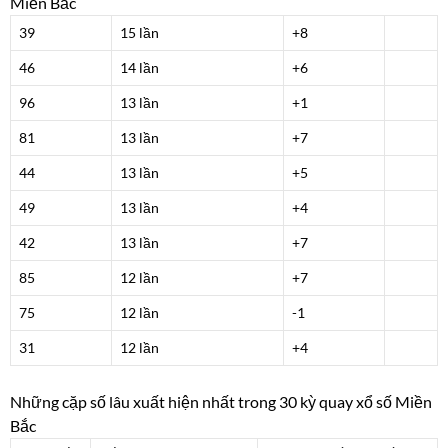
Miền Bắc
39
15 lần
+8
46
14 lần
+6
96
13 lần
+1
81
13 lần
+7
44
13 lần
+5
49
13 lần
+4
42
13 lần
+7
85
12 lần
+7
75
12 lần
-1
31
12 lần
+4
Những cặp số lâu xuất hiện nhất trong 30 kỳ quay xổ số Miền
Bắc