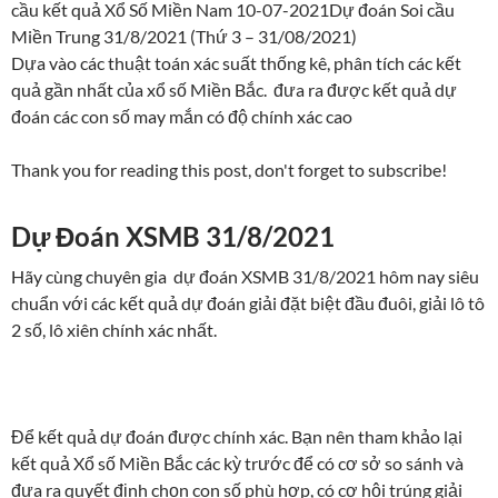
cầu kết quả Xổ Số Miền Nam 10-07-2021Dự đoán Soi cầu
Miền Trung 31/8/2021 (Thứ 3 – 31/08/2021)
Dựa vào các thuật toán xác suất thống kê, phân tích các kết
quả gần nhất của xổ số Miền Bắc. đưa ra được kết quả dự
đoán các con số may mắn có độ chính xác cao
Thank you for reading this post, don't forget to subscribe!
Dự Đoán XSMB 31/8/2021
Hãy cùng chuyên gia dự đoán XSMB 31/8/2021 hôm nay siêu
chuẩn với các kết quả dự đoán giải đặt biệt đầu đuôi, giải lô tô
2 số, lô xiên chính xác nhất.
Để kết quả dự đoán được chính xác. Bạn nên tham khảo lại
kết quả Xổ số Miền Bắc các kỳ trước để có cơ sở so sánh và
đưa ra quyết định chọn con số phù hợp, có cơ hội trúng giải