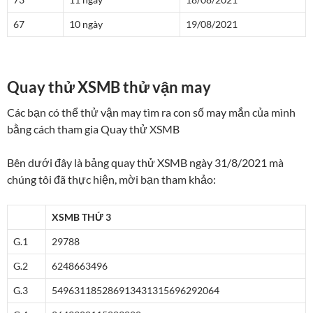
67
10 ngày
19/08/2021
Quay thử XSMB thử vận may
Các bạn có thể thử vận may tìm ra con số may mắn của mình
bằng cách tham gia Quay thử XSMB
Bên dưới đây là bảng quay thử XSMB ngày 31/8/2021 mà
chúng tôi đã thực hiện, mời bạn tham khảo:
XSMB THỨ 3
G.1
29788
G.2
62486
63496
G.3
54963
11852
86913
43131
56962
92064