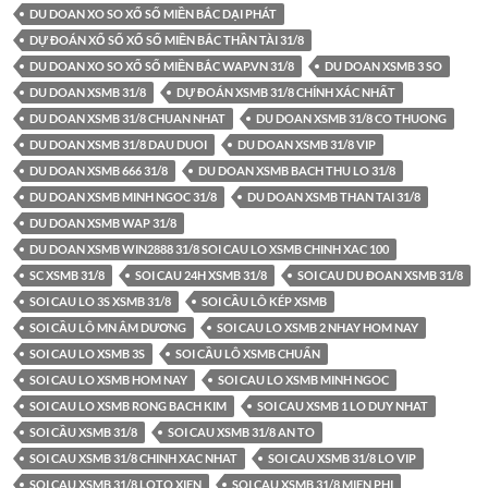
DU DOAN XO SO XỔ SỐ MIỀN BẮC DẠI PHÁT
DỰ ĐOÁN XỔ SỐ XỔ SỐ MIỀN BẮC THẦN TÀI 31/8
DU DOAN XO SO XỔ SỐ MIỀN BẮC WAP.VN 31/8
DU DOAN XSMB 3 SO
DU DOAN XSMB 31/8
DỰ ĐOÁN XSMB 31/8 CHÍNH XÁC NHẤT
DU DOAN XSMB 31/8 CHUAN NHAT
DU DOAN XSMB 31/8 CO THUONG
DU DOAN XSMB 31/8 DAU DUOI
DU DOAN XSMB 31/8 VIP
DU DOAN XSMB 666 31/8
DU DOAN XSMB BACH THU LO 31/8
DU DOAN XSMB MINH NGOC 31/8
DU DOAN XSMB THAN TAI 31/8
DU DOAN XSMB WAP 31/8
DU DOAN XSMB WIN2888 31/8 SOI CAU LO XSMB CHINH XAC 100
SC XSMB 31/8
SOI CAU 24H XSMB 31/8
SOI CAU DU ĐOAN XSMB 31/8
SOI CAU LO 3S XSMB 31/8
SOI CẦU LÔ KÉP XSMB
SOI CẦU LÔ MN ÂM DƯƠNG
SOI CAU LO XSMB 2 NHAY HOM NAY
SOI CAU LO XSMB 3S
SOI CẦU LÔ XSMB CHUẨN
SOI CAU LO XSMB HOM NAY
SOI CAU LO XSMB MINH NGOC
SOI CAU LO XSMB RONG BACH KIM
SOI CAU XSMB 1 LO DUY NHAT
SOI CẦU XSMB 31/8
SOI CAU XSMB 31/8 AN TO
SOI CAU XSMB 31/8 CHINH XAC NHAT
SOI CAU XSMB 31/8 LO VIP
SOI CAU XSMB 31/8 LOTO XIEN
SOI CAU XSMB 31/8 MIEN PHI