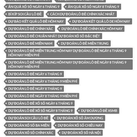
ĂN QUẢ XỔ SỐ NGÀY 6 THÁNG 9
ĂN QUẢ XỔ SỐ NGÀY 8 THÁNG 9
BÍ KÍP SOI CẦU LÔ ĐỀ
CÁCH DỰ ĐOÁN LÔ ĐỀ CHÍNH XÁC NHẤT
DỰ BÁO KẾT QUẢ LÔ ĐỀ HÔM NAY
DỰ ĐOÁN KẾT QUẢ LÔ DE HÔM NAY
DỰ ĐOÁN LÔ ĐỀ CHÍNH XÁC
DỰ ĐOÁN LÔ ĐỀ CHÍNH XÁC HÔM NAY
DỰ ĐOÁN LÔ ĐỀ CHUẨN NHẤT DỰ ĐOÁN XỔ SỐ ĐẶC BIỆT
DỰ ĐOÁN LÔ ĐỀ MIỀN NAM
DỰ ĐOÁN LÔ ĐỀ MIỀN TRUNG
DỰ ĐOÁN LÔ ĐỀ MIỀN TRUNG HÔM NAY DỰ ĐOÁN LÔ ĐỀ NGÀY 6 THÁNG 9
HÔM NAY MIỄN PHÍ
DỰ ĐOÁN LÔ ĐỀ MIỀN TRUNG HÔM NAY DỰ ĐOÁN LÔ ĐỀ NGÀY 8 THÁNG 9
HÔM NAY MIỄN PHÍ
DƯ ĐOÁN LÔ ĐỀ NGÀY 6 THÁNG 9
DỰ ĐOÁN LÔ ĐỀ NGÀY 6 THÁNG 9 MIỄN PHÍ
DƯ ĐOÁN LÔ ĐỀ NGÀY 8 THÁNG 9
DỰ ĐOÁN LÔ ĐỀ NGÀY 8 THÁNG 9 MIỄN PHÍ
DỰ ĐOÁN LÔ ĐỀ XỔ SỐ NGÀY 6 THÁNG 9
DỰ ĐOÁN LÔ ĐỀ XỔ SỐ NGÀY 8 THÁNG 9
DỰ ĐOÁN LÔ ĐỀ XSMB
DỰ ĐOÁN SOI CẦU LÔ ĐỀ
DỰ ĐOÁN XỔ SỐ ÂM DƯƠNG
DỰ ĐOÁN XỔ SỐ BA MIỀN
DỰ ĐOÁN XỔ SỐ CHIỀU NAY
DỰ ĐOÁN XỔ SỐ CHÍNH XÁC
DỰ ĐOÁN XỔ SỐ HÀ NỘI