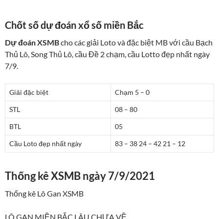
Chốt số dự đoán xổ số miền Bắc
Dự đoán XSMB
cho các giải Loto và đặc biệt MB với cầu Bạch
Thủ Lô, Song Thủ Lô, cầu Đề 2 chạm, cầu Lotto đẹp nhất ngày
7/9.
Giải đặc biệt
Chạm 5 – 0
STL
08 – 80
BTL
05
Cầu Loto đẹp nhất ngày
83 – 38 24 – 42 21 – 12
Thống kê XSMB ngày 7/9/2021
Thống kê Lô Gan XSMB
LÔ GAN MIỀN BẮC LÂU CHƯA VỀ