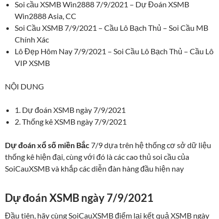
Soi cầu XSMB Win2888 7/9/2021 – Dự Đoán XSMB
Win2888 Asia, CC
Soi Cầu XSMB 7/9/2021 – Cầu Lô Bạch Thủ – Soi Cầu MB
Chính Xác
Lô Đẹp Hôm Nay 7/9/2021 – Soi Cầu Lô Bạch Thủ – Cầu Lô
VIP XSMB
NỘI DUNG
1. Dự đoán XSMB ngày 7/9/2021
2. Thống kê XSMB ngày 7/9/2021
Dự đoán xổ số miền Bắc
7/9 dựa trên hệ thống cơ sở dữ liệu
thống kê hiện đại, cùng với đó là các cao thủ soi cầu của
SoiCauXSMB và khắp các diễn đàn hàng đầu hiện nay
Dự đoán XSMB ngày 7/9/2021
Đầu tiên, hãy cùng SoiCauXSMB điểm lại kết quả XSMB ngày