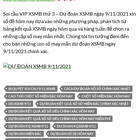
Soi cầu VIP XSMB thứ 3 – Dự đoán XSMB ngày 9/11/2021 xin
số đề hôm nay dựa vào những phương pháp, phân tích từ
bảng kết quả XSMB ngày hôm qua và hàng tuần để chọn ra
những cặp số may mắn nhất. Chúng tôi tin tưởng đem đến
cho bạn những con số may mắn dự đoán XSMB ngày
9/11/2021 chính xác.
BI QUYET SOI CAU 9/11 XSMB
CÁCH DỰ ĐOÁN XỔ SỐ CHÍNH XÁC NHẤT
CAO THỦ CHỐT SỐ MIỀN BẮC HÔM NAY
CHỐT SỐ MIỀN BẮC HÔM NAY
DD XSMB 9/11
DỰ ĐOÁN KẾT QUẢ XỔ SỐ MIỀN BẮC CHÍNH XÁC NHẤT
DỰ ĐOÁN KẾT QUẢ XỔ SỐ SIÊU CHÍNH XÁC HÔM NAY
DỰ ĐOÁN KẾT QUẢ XỔ SỐ SIÊU CHÍNH XÁC HÔM NAY MIỄN PHÍ
DỰ ĐOÁN KQ XSMB 9/11
DU DOAN KQXSMB 9/11
DỰ ĐOÁN MIỀN BẮC
DỰ ĐOÁN SỐ DE HÔM NAY