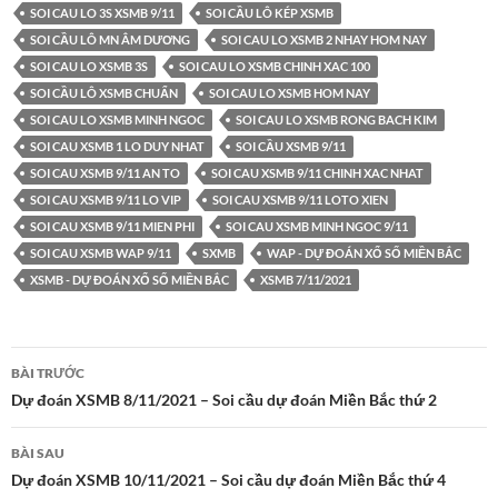
SOI CAU LO 3S XSMB 9/11
SOI CẦU LÔ KÉP XSMB
SOI CẦU LÔ MN ÂM DƯƠNG
SOI CAU LO XSMB 2 NHAY HOM NAY
SOI CAU LO XSMB 3S
SOI CAU LO XSMB CHINH XAC 100
SOI CẦU LÔ XSMB CHUẨN
SOI CAU LO XSMB HOM NAY
SOI CAU LO XSMB MINH NGOC
SOI CAU LO XSMB RONG BACH KIM
SOI CAU XSMB 1 LO DUY NHAT
SOI CẦU XSMB 9/11
SOI CAU XSMB 9/11 AN TO
SOI CAU XSMB 9/11 CHINH XAC NHAT
SOI CAU XSMB 9/11 LO VIP
SOI CAU XSMB 9/11 LOTO XIEN
SOI CAU XSMB 9/11 MIEN PHI
SOI CAU XSMB MINH NGOC 9/11
SOI CAU XSMB WAP 9/11
SXMB
WAP - DỰ ĐOÁN XỔ SỐ MIỀN BẮC
XSMB - DỰ ĐOÁN XỔ SỐ MIỀN BẮC
XSMB 7/11/2021
Điều
BÀI TRƯỚC
hướng
Dự đoán XSMB 8/11/2021 – Soi cầu dự đoán Miền Bắc thứ 2
bài
BÀI SAU
viết
Dự đoán XSMB 10/11/2021 – Soi cầu dự đoán Miền Bắc thứ 4