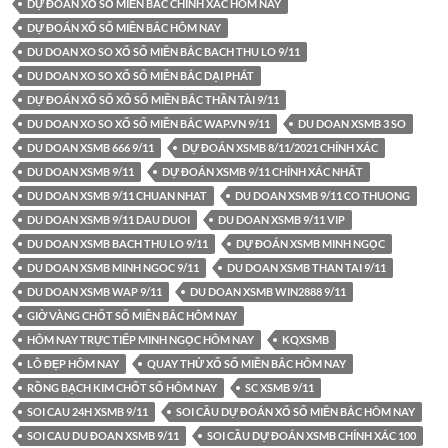
DỰ ĐOÁN XỔ SỐ MIỀN BẮC CHÍNH XÁC HÔM NAY
DỰ ĐOÁN XỔ SỐ MIỀN BẮC HÔM NAY
DU DOAN XO SO XỔ SỐ MIỀN BẮC BACH THU LO 9/11
DU DOAN XO SO XỔ SỐ MIỀN BẮC DẠI PHÁT
DỰ ĐOÁN XỔ SỐ XỔ SỐ MIỀN BẮC THẦN TÀI 9/11
DU DOAN XO SO XỔ SỐ MIỀN BẮC WAP.VN 9/11
DU DOAN XSMB 3 SO
DU DOAN XSMB 666 9/11
DỰ ĐOÁN XSMB 8/11/2021 CHÍNH XÁC
DU DOAN XSMB 9/11
DỰ ĐOÁN XSMB 9/11 CHÍNH XÁC NHẤT
DU DOAN XSMB 9/11 CHUAN NHAT
DU DOAN XSMB 9/11 CO THUONG
DU DOAN XSMB 9/11 DAU DUOI
DU DOAN XSMB 9/11 VIP
DU DOAN XSMB BACH THU LO 9/11
DỰ ĐOÁN XSMB MINH NGỌC
DU DOAN XSMB MINH NGOC 9/11
DU DOAN XSMB THAN TAI 9/11
DU DOAN XSMB WAP 9/11
DU DOAN XSMB WIN2888 9/11
GIỜ VÀNG CHỐT SỐ MIỀN BẮC HÔM NAY
HÔM NAY TRỰC TIẾP MINH NGỌC HÔM NAY
KQXSMB
LÔ ĐẸP HÔM NAY
QUAY THỬ XỔ SỐ MIỀN BẮC HÔM NAY
RỒNG BẠCH KIM CHỐT SỐ HÔM NAY
SC XSMB 9/11
SOI CAU 24H XSMB 9/11
SOI CẦU DỰ ĐOÁN XỔ SỐ MIỀN BẮC HÔM NAY
SOI CAU DU ĐOAN XSMB 9/11
SOI CẦU DỰ ĐOÁN XSMB CHÍNH XÁC 100