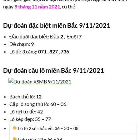
ngày
9
tháng 11 năm 2021
, cụ thể:
Dự đoán đặc biệt miền Bắc 9/11/2021
Đầu đuôi đặc biệt:
Đầu
2
,
Đuôi
7
Đề chạm:
9
Lô đề 3 càng:
071
,
827
,
736
Dự đoán cầu lô miền Bắc 9/11/2021
Bạch thủ lô:
12
Cặp lô song thủ lô: 60
– 06
Lô rơi từ đề: 42
Lô kép đẹp: 55
– 77
Lô tô 2 số chắc về:
36 – 30 – 08
Loto xiên: 34
– 64 – 29