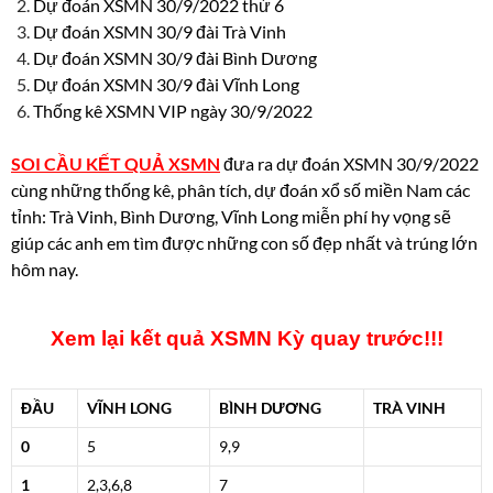
Dự đoán XSMN 30/9/2022 thứ 6
Dự đoán XSMN 30/9 đài Trà Vinh
Dự đoán XSMN 30/9 đài Bình Dương
Dự đoán XSMN 30/9 đài Vĩnh Long
Thống kê XSMN VIP ngày 30/9/2022
SOI CẦU KẾT QUẢ XSMN
đưa ra dự đoán XSMN 30/9/2022
cùng những thống kê, phân tích, dự đoán xổ số miền Nam các
tỉnh: Trà Vinh, Bình Dương, Vĩnh Long miễn phí hy vọng sẽ
giúp các anh em tìm được những con số đẹp nhất và trúng lớn
hôm nay.
Xem lại kết quả XSMN Kỳ quay trước!!!
ĐẦU
VĨNH LONG
BÌNH DƯƠNG
TRÀ VINH
0
5
9,9
1
2,3,6,8
7