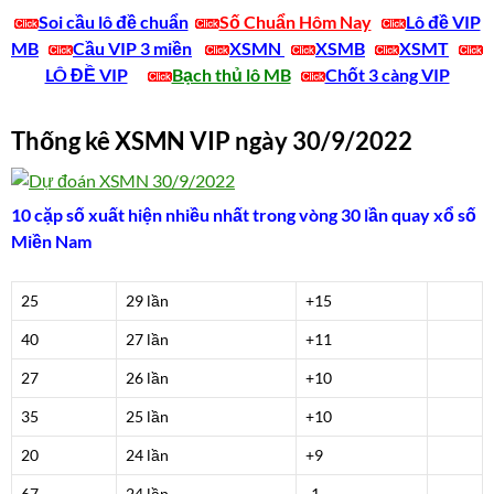
Soi cầu lô đề chuẩn
Số Chuẩn Hôm Nay
Lô đề VIP
MB
Cầu VIP 3 miền
XSMN
XSMB
XSMT
LÔ ĐỀ VIP
Bạch thủ lô MB
Chốt 3 càng VIP
Thống kê XSMN VIP ngày 30/9/2022
10 cặp số xuất hiện nhiều nhất trong vòng 30 lần quay xổ số
Miền Nam
25
29 lần
+15
40
27 lần
+11
27
26 lần
+10
35
25 lần
+10
20
24 lần
+9
67
24 lần
-1