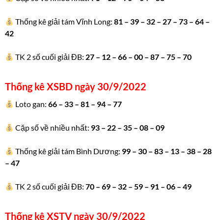
Thống kê giải tám Vĩnh Long:
81 – 39 – 32 – 27 – 73 – 64 –
42
TK 2 số cuối giải ĐB:
27 – 12 – 66 – 00 – 87 – 75 – 70
Thống kê XSBD ngày 30/9/2022
Loto gan:
66 – 33 – 81 – 94 – 77
Cặp số về nhiều nhất:
93 – 22 – 35 – 08 – 09
Thống kê giải tám Bình Dương:
99 – 30 – 83 – 13 – 38 – 28
– 47
TK 2 số cuối giải ĐB:
70 – 69 – 32 – 59 – 91 – 06 – 49
Thống kê XSTV ngày 30/9/2022