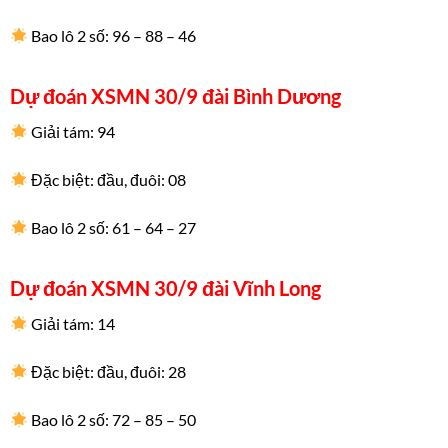
Bao lô 2 số: 96 – 88 – 46
Dự đoán XSMN 30/9 đài Bình Dương
Giải tám: 94
Đặc biệt: đầu, đuôi: 08
Bao lô 2 số: 61 – 64 – 27
Dự đoán XSMN 30/9 đài Vĩnh Long
Giải tám: 14
Đặc biệt: đầu, đuôi: 28
Bao lô 2 số: 72 – 85 – 50