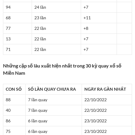
94
24 lần
+7
68
23 lần
+11
77
22 lần
+8
13
22 lần
+7
71
22 lần
+7
Những cặp số lâu xuất hiện nhất trong 30 kỳ quay xổ số
Miền Nam
CON SỐ
SỐ LẦN QUAY CHƯA RA
NGÀY RA GẦN NHẤT
88
7 lần quay
22/10/2022
40
7 lần quay
22/10/2022
86
6 lần quay
23/10/2022
75
6 lần quay
23/10/2022