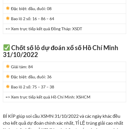
Đặc biệt: đầu, đuôi:
08
Bao lô 2 số:
16 – 86 – 64
=> Xem trực tiếp kết quả Đồng Tháp: XSDT
Chốt số lô dự đoán xổ số Hồ Chí Minh
31/10/2022
Giải tám:
84
Đặc biệt: đầu, đuôi:
36
Bao lô 2 số:
75 – 37 – 38
=> Xem trực tiếp kết quả Hồ Chí Minh: XSHCM
BÍ KÍP giúp soi cầu XSMN 31/10/2022 và các ngày khác đều
cho kết quả dự đoán chính xác nhất, TỈ LỆ trúng giải cao nhất