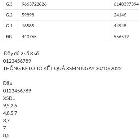
G.3
96637
22826
61403
97394
G.2
59898
24146
G.1
16585
44948
ĐB
440765
556519
Đầy đủ
2 số
3 số
0
1
2
3
4
5
6
7
8
9
THỐNG KÊ LÔ TÔ KẾT QUẢ XSMN NGÀY 30/10/2022
Đầu
0
1
2
3
4
5
6
7
8
9
XSDL
9
,
5
,
2
,
6
4
,
8
,
5
,
7
3
,
7
7
8
,
5