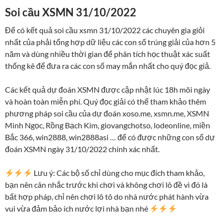
Soi cầu XSMN 31/10/2022
Để có kết quả soi cầu xsmn 31/10/2022 các chuyên gia giỏi
nhất của phải tổng hợp dữ liệu các con số trúng giải của hơn 5
năm và dùng nhiều thời gian để phân tích học thuật xác suất
thống kê để đưa ra các con số may mắn nhất cho quý đọc giả.
Các kết quả dự đoán XSMN được cập nhật lúc 18h mõi ngày
và hoàn toàn miễn phí. Quý đọc giải có thể tham khảo thêm
phương pháp soi cầu của dự đoán xoso.me, xsmn.me, XSMN
Minh Ngọc, Rồng Bạch Kim, giovangchotso, lodeonline, miền
Bắc 366, win2888, win2888asi … để có được những con số dự
đoán XSMN ngày 31/10/2022 chính xác nhất.
Lưu ý: Các bộ số chỉ dùng cho mục đích tham khảo,
bạn nên cân nhắc trước khi chơi và không chơi lô đề vì đó là
bất hợp pháp, chỉ nên chơi lô tô do nhà nước phát hành vừa
vui vừa đảm bảo ích nước lợi nhà bạn nhé