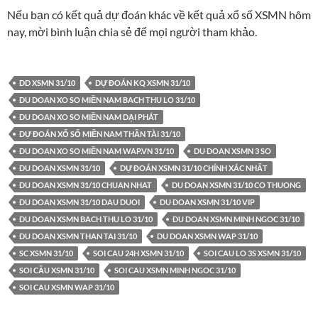
Nếu bạn có kết quả dự đoán khác về kết quả xổ số XSMN hôm
nay, mời bình luận chia sẻ để mọi người tham khảo.
DD XSMN 31/10
DỰ ĐOÁN KQ XSMN 31/10
DU DOAN XO SO MIỀN NAM BACH THU LO 31/10
DU DOAN XO SO MIỀN NAM DẠI PHÁT
DỰ ĐOÁN XỔ SỐ MIỀN NAM THẦN TÀI 31/10
DU DOAN XO SO MIỀN NAM WAP.VN 31/10
DU DOAN XSMN 3 SO
DU DOAN XSMN 31/10
DỰ ĐOÁN XSMN 31/10 CHÍNH XÁC NHẤT
DU DOAN XSMN 31/10 CHUAN NHAT
DU DOAN XSMN 31/10 CO THUONG
DU DOAN XSMN 31/10 DAU DUOI
DU DOAN XSMN 31/10 VIP
DU DOAN XSMN BACH THU LO 31/10
DU DOAN XSMN MINH NGOC 31/10
DU DOAN XSMN THAN TAI 31/10
DU DOAN XSMN WAP 31/10
SC XSMN 31/10
SOI CAU 24H XSMN 31/10
SOI CAU LO 3S XSMN 31/10
SOI CẦU XSMN 31/10
SOI CAU XSMN MINH NGOC 31/10
SOI CAU XSMN WAP 31/10