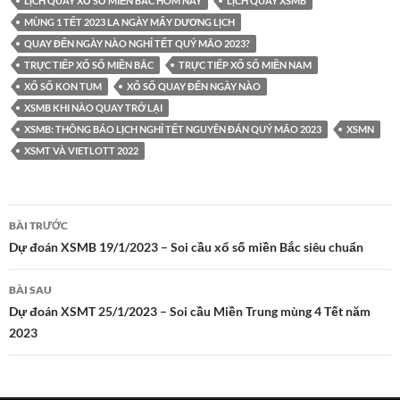
LỊCH QUAY XỔ SỐ MIỀN BẮC HÔM NAY
LỊCH QUAY XSMB
MÙNG 1 TẾT 2023 LA NGÀY MẤY DƯƠNG LỊCH
QUAY ĐẾN NGÀY NÀO NGHỈ TẾT QUÝ MÃO 2023?
TRỰC TIẾP XỔ SỐ MIỀN BẮC
TRỰC TIẾP XỔ SỐ MIỀN NAM
XỔ SỐ KON TUM
XỔ SỐ QUAY ĐẾN NGÀY NÀO
XSMB KHI NÀO QUAY TRỞ LẠI
XSMB: THÔNG BÁO LỊCH NGHỈ TẾT NGUYÊN ĐÁN QUÝ MÃO 2023
XSMN
XSMT VÀ VIETLOTT 2022
Điều
BÀI TRƯỚC
hướng
Dự đoán XSMB 19/1/2023 – Soi cầu xổ số miền Bắc siêu chuẩn
bài
BÀI SAU
viết
Dự đoán XSMT 25/1/2023 – Soi cầu Miền Trung mùng 4 Tết năm
2023