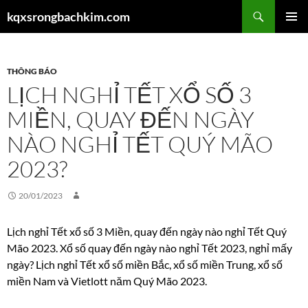
Chuyển
Tìm
kqxsrongbachkim.com
đến
kiếm
TRÌNH
nội
ĐƠN CƠ
dung
SỞ
THÔNG BÁO
LỊCH NGHỈ TẾT XỔ SỐ 3
MIỀN, QUAY ĐẾN NGÀY
NÀO NGHỈ TẾT QUÝ MÃO
2023?
20/01/2023
Lịch nghỉ Tết xổ số 3 Miền, quay đến ngày nào nghỉ Tết Quý
Mão 2023. Xổ số quay đến ngày nào nghỉ Tết 2023, nghỉ mấy
ngày? Lịch nghỉ Tết xổ số miền Bắc, xổ số miền Trung, xổ số
miền Nam và Vietlott năm Quý Mão 2023.