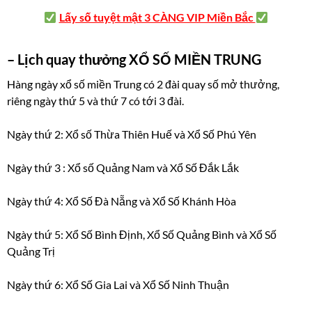
Lấy số tuyệt mật 3 CÀNG VIP Miền Bắc
– Lịch quay thưởng XỔ SỐ MIỀN TRUNG
Hàng ngày xổ số miền Trung có 2 đài quay số mở thưởng,
riêng ngày thứ 5 và thứ 7 có tới 3 đài.
Ngày thứ 2: Xổ số Thừa Thiên Huế và Xổ Số Phú Yên
Ngày thứ 3 : Xổ số Quảng Nam và Xổ Số Đắk Lắk
Ngày thứ 4: Xổ Số Đà Nẵng và Xổ Số Khánh Hòa
Ngày thứ 5: Xổ Số Bình Định, Xổ Số Quảng Bình và Xổ Số
Quảng Trị
Ngày thứ 6: Xổ Số Gia Lai và Xổ Số Ninh Thuận