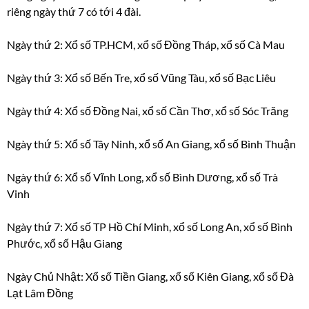
riêng ngày thứ 7 có tới 4 đài.
Ngày thứ 2: Xổ số TP.HCM, xổ số Đồng Tháp, xổ số Cà Mau
Ngày thứ 3: Xổ số Bến Tre, xổ số Vũng Tàu, xổ số Bạc Liêu
Ngày thứ 4: Xổ số Đồng Nai, xổ số Cần Thơ, xổ số Sóc Trăng
Ngày thứ 5: Xổ số Tây Ninh, xổ số An Giang, xổ số Bình Thuận
Ngày thứ 6: Xổ số Vĩnh Long, xổ số Bình Dương, xổ số Trà
Vinh
Ngày thứ 7: Xổ số TP Hồ Chí Minh, xổ số Long An, xổ số Bình
Phước, xổ số Hậu Giang
Ngày Chủ Nhật: Xổ số Tiền Giang, xổ số Kiên Giang, xổ số Đà
Lạt Lâm Đồng