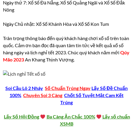
Ngày thứ 7: Xổ Số Đà Nẵng, Xổ Số Quảng Ngãi và Xổ Số Đắk
Nông
Ngày Chủ nhật: Xổ Số Khánh Hòa và Xổ Số Kon Tum
Trân trọng thông báo đến quý khách hàng chơi xổ số trên toàn
quốc. Cảm ơn bạn đọc đã quan tâm tin tức về kết quả xổ số
hàng ngày và lịch nghỉ tết 2023. Chúc quý khách năm mới
Qúy
Mão 2023
An Khang Thịnh Vượng.
Soi Cầu Lô 2 Nháy
Số Chuẩn Trúng Ngay
Lấy Số Đề Chuẩn
100%
Chuyên Soi 3 Càng
Chốt Số Tuyệt Mật Cam Kết
Trúng
Lấy Số Hội Đồng
Ba Càng Ăn Chắc 100%
Lấy số chuẩn
XSMB