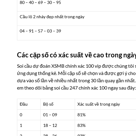
80 – 40 – 69 – 30 – 95
Cầu lô 2 nháy đẹp nhất trong ngày
04 – 91 – 57 – 03 – 39
Các cặp số có xác suất về cao trong ngà
Soi cầu dự đoán XSMB chính xác 100 vip được chúng tôi
ứng dụng thống kê. Mỗi cặp số sẽ chọn và được gợi ý ch
dựa vào số lần về nhiều nhất trong 30 lần quay gần nhất
em theo dõi bảng soi cầu 247 chính xác 100 ngay sau đây:
Đầu
Bộ số
Xác suất về trong ngày
0
01 – 09
81%
1
18 – 12
83%
2
28 – 26
93%