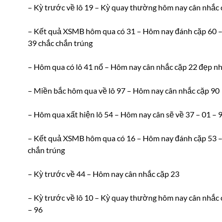
– Kỳ trước về lô 19 – Kỳ quay thường hôm nay cân nhắc 
– Kết quả XSMB hôm qua có 31 – Hôm nay đánh cặp 60 –
39 chắc chắn trúng
– Hôm qua có lô 41 nổ – Hôm nay cân nhắc cặp 22 đẹp n
– Miền bắc hôm qua về lô 97 – Hôm nay cân nhắc cặp 90
– Hôm qua xất hiện lô 54 – Hôm nay cân sẽ về 37 – 01 – 
– Kết quả XSMB hôm qua có 16 – Hôm nay đánh cặp 53 –
chắn trúng
– Kỳ trước về 44 – Hôm nay cân nhắc cặp 23
– Kỳ trước về lô 10 – Kỳ quay thường hôm nay cân nhắc 
– 96