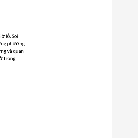
ờ lỗ. Soi
hững phương
ởng và quan
bờ trong