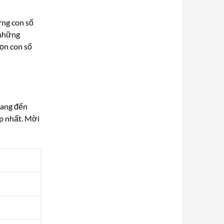
ững con số
 những
họn con số
mang đến
ẹp nhất. Mời