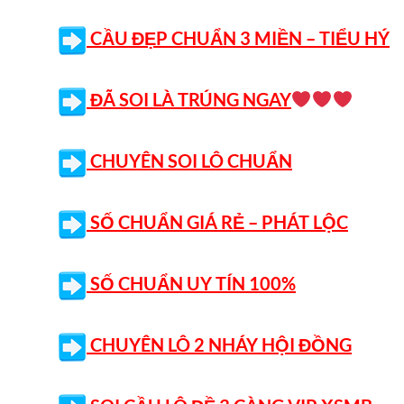
CẦU ĐẸP CHUẨN 3 MIỀN – TIỂU HÝ
ĐÃ SOI LÀ TRÚNG NGAY
CHUYÊN SOI LÔ CHUẨN
SỐ CHUẨN GIÁ RẺ – PHÁT LỘC
SỐ CHUẨN UY TÍN 100%
CHUYÊN LÔ 2 NHÁY HỘI ĐỒNG