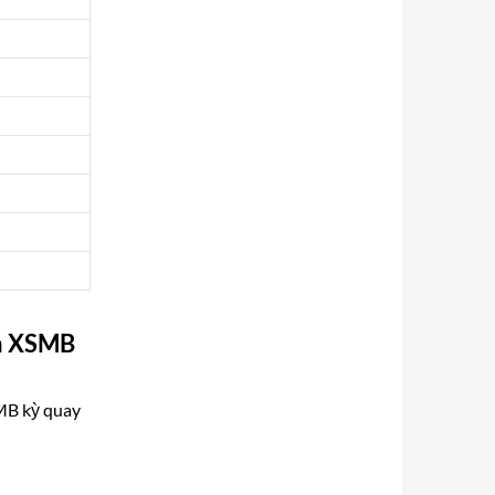
án XSMB
SMB kỳ quay