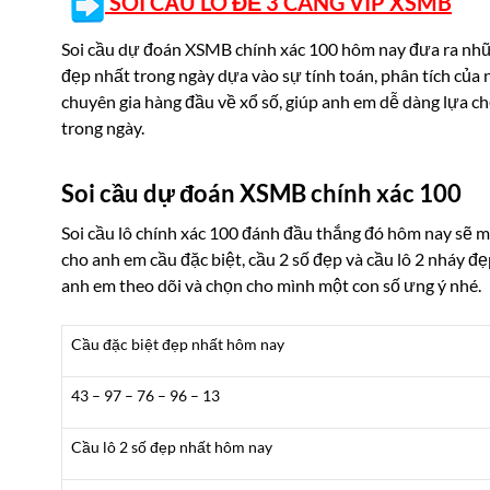
SOI CẦU LÔ ĐỀ 3 CÀNG VIP XSMB
Soi cầu dự đoán XSMB chính xác 100 hôm nay đưa ra nh
đẹp nhất trong ngày dựa vào sự tính toán, phân tích của
chuyên gia hàng đầu về xổ số, giúp anh em dễ dàng lựa c
trong ngày.
Soi cầu dự đoán XSMB chính xác 100
Soi cầu lô chính xác 100 đánh đầu thắng đó hôm nay sẽ 
cho anh em cầu đặc biệt, cầu 2 số đẹp và cầu lô 2 nháy đ
anh em theo dõi và chọn cho mình một con số ưng ý nhé.
Cầu đặc biệt đẹp nhất hôm nay
43 – 97 – 76 – 96 – 13
Cầu lô 2 số đẹp nhất hôm nay