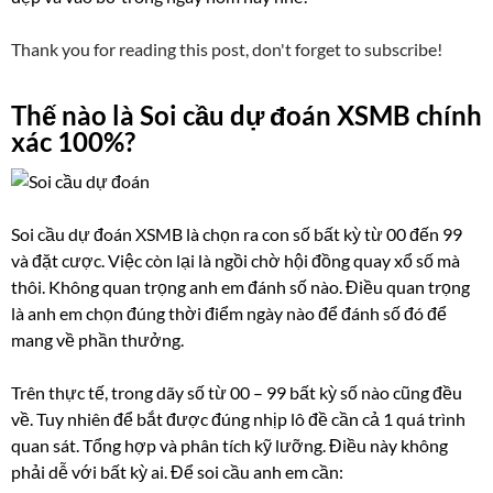
Thank you for reading this post, don't forget to subscribe!
Thế nào là Soi cầu dự đoán XSMB chính
xác 100%?
Soi cầu dự đoán XSMB là chọn ra con số bất kỳ từ 00 đến 99
và đặt cược. Việc còn lại là ngồi chờ hội đồng quay xổ số mà
thôi. Không quan trọng anh em đánh số nào. Điều quan trọng
là anh em chọn đúng thời điểm ngày nào để đánh số đó để
mang về phần thưởng.
Trên thực tế, trong dãy số từ 00 – 99 bất kỳ số nào cũng đều
về. Tuy nhiên để bắt được đúng nhịp lô đề cần cả 1 quá trình
quan sát. Tổng hợp và phân tích kỹ lưỡng. Điều này không
phải dễ với bất kỳ ai. Để soi cầu anh em cần: