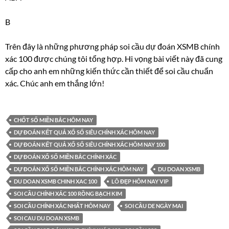
B
Trên đây là những phương pháp soi cầu dự đoán XSMB chính
xác 100 được chúng tôi tổng hợp. Hi vọng bài viết này đã cung
cấp cho anh em những kiến thức cần thiết để soi cầu chuẩn
xác. Chúc anh em thắng lớn!
CHỐT SỐ MIỀN BẮC HÔM NAY
DỰ ĐOÁN KẾT QUẢ XỔ SỐ SIÊU CHÍNH XÁC HÔM NAY
DỰ ĐOÁN KẾT QUẢ XỔ SỐ SIÊU CHÍNH XÁC HÔM NAY 100
DỰ ĐOÁN XỔ SỐ MIỀN BẮC CHÍNH XÁC
DỰ ĐOÁN XỔ SỐ MIỀN BẮC CHÍNH XÁC HÔM NAY
DU DOAN XSMB
DU DOAN XSMB CHINH XAC 100
LÔ ĐẸP HÔM NAY VIP
SOI CẦU CHÍNH XÁC 100 RỒNG BẠCH KIM
SOI CẦU CHÍNH XÁC NHẤT HÔM NAY
SOI CẦU DE NGÀY MAI
SOI CAU DU DOAN XSMB