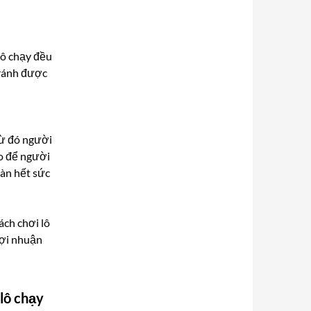
lô chạy đều
tránh được
từ đó người
o để người
oàn hết sức
ách chơi lô
lợi nhuận
 lô chạy