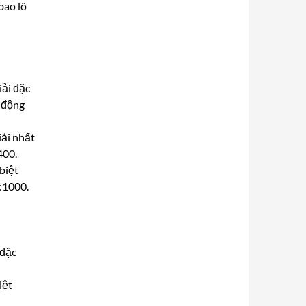
bao lô
iải đặc
o động
iải nhất
 400.
 biệt
1:1000.
 đặc
iệt
.