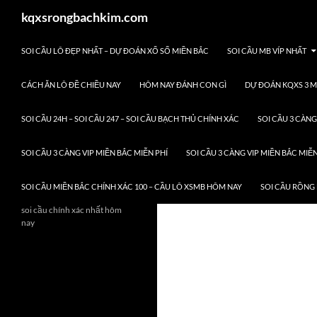
Chuyển
Tìm
kqxsrongbachkim.com
đến
kiếm
nội
SOI CẦU LÔ ĐẸP NHẤT – DỰ ĐOÁN XỔ SỐ MIỀN BẮC
SOI CẦU MB VÍP NHẤT
dung
CÁCH ĂN LÔ ĐỀ CHIỀU NAY
HÔM NAY ĐÁNH CON GÌ
DỰ ĐOÁN KQXS 3 M
SOI CẦU 24H – SOI CẦU 247 – SOI CẦU BẠCH THỦ CHÍNH XÁC
SOI CẦU 3 CÀNG
SOI CẦU 3 CÀNG VIP MIỀN BẮC MIỄN PHÍ
SOI CẦU 3 CÀNG VIP MIỀN BẮC MIỄN
SOI CẦU MIỀN BẮC CHÍNH XÁC 100 – CẦU LÔ XSMB HÔM NAY
SOI CẦU RỒNG 
soi cầu chính xác nhất hôm
nay