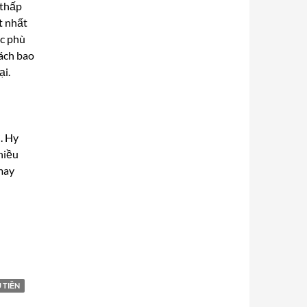
 thấp
t nhất
ợc phù
ách bao
ại.
ì. Hy
hiều
may
 TIỀN