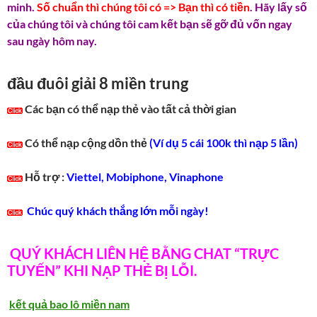
minh.
Số chuẩn thì chúng tôi có => Bạn thì có tiền
. Hãy lấy số
của chúng tôi và chúng tôi cam kết bạn sẽ gỡ đủ vốn ngay
sau ngày hôm nay.
đầu đuôi giải 8 miền trung
Các bạn có thể nạp thẻ vào tất cả thời gian
Có thể nạp cộng dồn thẻ
(Ví dụ 5 cái 100k thì nạp 5 lần)
Hỗ trợ :
Viettel, Mobiphone, Vinaphone
Chúc quý khách thắng lớn mỗi ngày!
QUÝ KHÁCH LIÊN HỆ BẰNG CHAT “TRỰC
TUYẾN” KHI NẠP THẺ BỊ LỖI.
kết quả bao lô miền nam