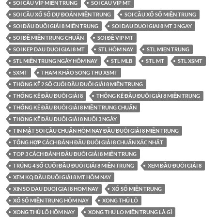
SOI CẦU VÍP MIỀN TRUNG
SOI CAU VIP MT
SOI CẦU XỔ SỐ DỰ ĐOÁN MIỀN TRUNG
SOI CẦU XỔ SỐ MIỀN TRUNG
SOI ĐẦU ĐUÔI GIẢI 8 MIỀN TRUNG
SOI DAU DUOI GIAI 8 MT 3 NGAY
SOI ĐỀ MIỀN TRUNG CHUẨN
SOI ĐỀ VIP MT
SOI KEP DAU DUOI GIAI 8 MT
STL HÔM NAY
STL MIEN TRUNG
STL MIỀN TRUNG NGÀY HÔM NAY
STL MLB
STL MT
STL XSMT
SXMT
THAM KHẢO SONG THU XSMT
THỐNG KÊ 2 SỐ CUỐI ĐẦU ĐUÔI GIẢI 8 MIỀN TRUNG
THỐNG KÊ ĐẦU ĐUÔI GIẢI 8
THỐNG KÊ ĐẦU ĐUÔI GIẢI 8 MIỀN TRUNG
THỐNG KÊ ĐẦU ĐUÔI GIẢI 8 MIỀN TRUNG CHUẨN
THỐNG KÊ ĐẦU ĐUÔI GIẢI 8 NUÔI 3 NGÀY
TIN MẬT SOI CẦU CHUẨN HÔM NAY ĐẦU ĐUÔI GIẢI 8 MIỀN TRUNG
TỔNG HỢP CÁCH ĐÁNH ĐẦU ĐUÔI GIẢI 8 CHUẨN XÁC NHẤT
TOP 3 CÁCH ĐÁNH ĐẦU ĐUÔI GIẢI 8 MIỀN TRUNG
TRÚNG 4 SỐ CUỐI ĐẦU ĐUÔI GIẢI 8 MIỀN TRUNG
XEM ĐẦU ĐUÔI GIẢI 8
XEM KQ ĐẦU ĐUÔI GIẢI 8 MT HÔM NAY
XIN SO DAU DUOI GIAI 8 HOM NAY
XỔ SỐ MIỀN TRUNG
XỔ SỐ MIỀN TRUNG HÔM NAY
XONG THỦ LÔ
XONG THỦ LÔ HÔM NAY
XONG THU LO MIỀN TRUNG LÀ GÌ