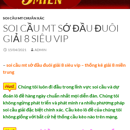
SOI CẦU MT CHUẨN XÁC
SOI CẦU MT SỚ ĐẦU ĐUÔI
GIẢI 8 SIÊU VIP
15/04/2021
ADMIN
–
soi cầu mt sớ đầu đuôi giải 8 siêu vip – thống kê giải 8 miền
trung
Chúng tôi luôn đi đầu trong lĩnh vực soi cầu và dự
đoán lô đề hàng ngày chuẩn nhất mọi diễn đàn. Chúng tôi
không ngừng phát triển và phát minh ra nhiều phương pháp
soi cầu giải đặc biệt chính xác. Cầu kèo lô đề của chúng tôi
không giống với bất cứ hệ thống cầu kèo nào trên mạng.