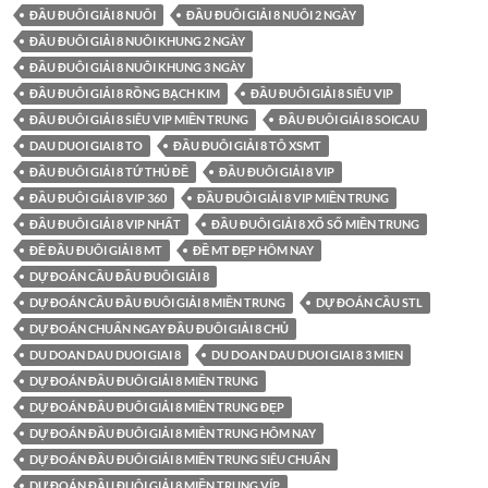
ĐẦU ĐUÔI GIẢI 8 NUÔI
ĐẦU ĐUÔI GIẢI 8 NUÔI 2 NGÀY
ĐẦU ĐUÔI GIẢI 8 NUÔI KHUNG 2 NGÀY
ĐẦU ĐUÔI GIẢI 8 NUÔI KHUNG 3 NGÀY
ĐẦU ĐUÔI GIẢI 8 RỒNG BẠCH KIM
ĐẦU ĐUÔI GIẢI 8 SIÊU VIP
ĐẦU ĐUÔI GIẢI 8 SIÊU VIP MIỀN TRUNG
ĐẦU ĐUÔI GIẢI 8 SOICAU
DAU DUOI GIAI 8 TO
ĐẦU ĐUÔI GIẢI 8 TÔ XSMT
ĐẦU ĐUÔI GIẢI 8 TỨ THỦ ĐỀ
ĐẦU ĐUÔI GIẢI 8 VIP
ĐẦU ĐUÔI GIẢI 8 VIP 360
ĐẦU ĐUÔI GIẢI 8 VIP MIỀN TRUNG
ĐẦU ĐUÔI GIẢI 8 VIP NHẤT
ĐẦU ĐUÔI GIẢI 8 XỔ SỐ MIỀN TRUNG
ĐỀ ĐẦU ĐUÔI GIẢI 8 MT
ĐỀ MT ĐẸP HÔM NAY
DỰ ĐOÁN CẦU ĐẦU ĐUÔI GIẢI 8
DỰ ĐOÁN CẦU ĐẦU ĐUÔI GIẢI 8 MIỀN TRUNG
DỰ ĐOÁN CẦU STL
DỰ ĐOÁN CHUẨN NGAY ĐẦU ĐUÔI GIẢI 8 CHỦ
DU DOAN DAU DUOI GIAI 8
DU DOAN DAU DUOI GIAI 8 3 MIEN
DỰ ĐOÁN ĐẦU ĐUÔI GIẢI 8 MIỀN TRUNG
DỰ ĐOÁN ĐẦU ĐUÔI GIẢI 8 MIỀN TRUNG ĐẸP
DỰ ĐOÁN ĐẦU ĐUÔI GIẢI 8 MIỀN TRUNG HÔM NAY
DỰ ĐOÁN ĐẦU ĐUÔI GIẢI 8 MIỀN TRUNG SIÊU CHUẨN
DỰ ĐOÁN ĐẦU ĐUÔI GIẢI 8 MIỀN TRUNG VÍP