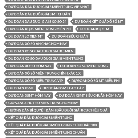
DỰ ĐOÁN ĐẦU ĐUÔI GIẢI 8 MIỀN TRUNG VÍP NHẤT
DỰ ĐOÁN ĐẦU ĐUÔI GIẢI 8 MT CHUẨN
DU DOAN DAU DUOI GIAI 8 XO SO 24
DỰ ĐOÁN KẾT QUẢ XỔ SỐ MT
DỰ ĐOÁN KQXS MIỀN TRUNG MIỄN PHÍ
DU DOAN KQXS MT
DU DOAN LO XIEN MT
DỰ ĐOÁN SIÊU CHUẨN
DỰ ĐOÁN XỔ SỐ ĂN CHẮC HÔM NAY
DU DOAN XO SO DAU DUOI GIAI 8 3 MIEN
DU DOAN XO SO DAU DUOI GIAI 8 MIEN TRUNG
DỰ ĐOÁN XỔ SỐ HÔM NAY
DU DOAN XO SO MIEN TRUNG
DỰ ĐOÁN XỔ SỐ MIỀN TRUNG CHÍNH XÁC 100
DỰ ĐOÁN XỔ SỐ MIỀN TRUNG VÍP
DỰ ĐOÁN XỔ SỐ MT MIỄN PHÍ
DU DOAN XSMT
DỰ ĐOÁN XSMT CAO CẤP
DỰ ĐOÁN XSMT HÔM NAY
DỰ ĐOÁN XSMT SIÊU CHUẨN HÔM NAY
GIỜ VÀNG CHỐT SỐ MIỀN TRUNG HÔM NAY
HƯỚNG DẪN BÍ QUYẾT ĐÁNH ĐẦU ĐUÔI GIẢI 8 CỰC HIỆU QUẢ
KẾT QUẢ ĐẦU ĐUÔI GIẢI 8 MIỀN TRUNG
KẾT QUẢ ĐẦU ĐUÔI GIẢI 8 MIỀN TRUNG CHÍNH XÁC 100
KẾT QUẢ ĐẦU ĐUÔI GIẢI 8 MIỀN TRUNG CHUẨN