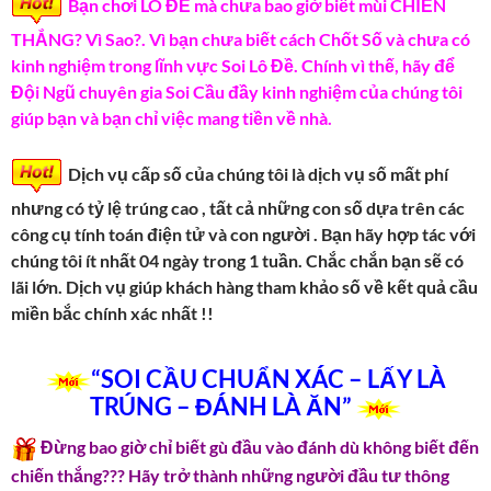
Bạn chơi LÔ ĐỀ mà chưa bao giờ biết mùi CHIẾN
THẮNG? Vì Sao?. Vì bạn chưa biết cách Chốt Số và chưa có
kinh nghiệm trong lĩnh vực Soi Lô Đề. Chính vì thế, hãy để
Đội Ngũ chuyên gia Soi Cầu đầy kinh nghiệm của chúng tôi
giúp bạn và bạn chỉ việc mang tiền về nhà.
Dịch vụ cấp số của chúng tôi là dịch vụ số mất phí
nhưng có tỷ lệ trúng cao , tất cả những con số dựa trên các
công cụ tính toán điện tử và con người . Bạn hãy hợp tác với
chúng tôi ít nhất 04 ngày trong 1 tuần. Chắc chắn bạn sẽ có
lãi lớn. Dịch vụ giúp khách hàng tham khảo số về kết quả cầu
miền bắc chính xác nhất !!
“SOI CẦU CHUẨN XÁC – LẤY LÀ
TRÚNG – ĐÁNH LÀ ĂN”
Đừng bao giờ chỉ biết gù đầu vào đánh dù không biết đến
chiến thắng??? Hãy trở thành những người đầu tư thông