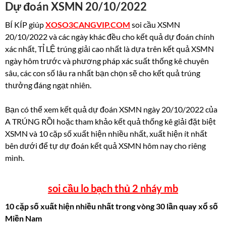
Dự đoán XSMN 20/10/2022
BÍ KÍP giúp
XOSO3CANGVIP.COM
soi cầu XSMN
20/10/2022 và các ngày khác đều cho kết quả dự đoán chính
xác nhất, TỈ LỆ trúng giải cao nhất là dựa trên kết quả XSMN
ngày hôm trước và phương pháp xác suất thống kê chuyên
sâu, các con số lâu ra nhất bạn chọn sẽ cho kết quả trúng
thưởng đáng ngạt nhiên.
Bạn có thể xem kết quả dự đoán XSMN ngày 20/10/2022 của
A TRÚNG RỒI hoặc tham khảo kết quả thống kê giải đặt biệt
XSMN và 10 cặp số xuất hiện nhiều nhất, xuất hiện ít nhất
bên dưới để tự dự đoán kết quả XSMN hôm nay cho riêng
mình.
soi cầu lo bạch thủ 2 nháy mb
10 cặp số xuất hiện nhiều nhất trong vòng 30 lần quay xổ số
Miền Nam