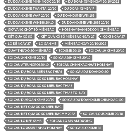
DU DOAN XSMB MINH NGOC 20/10
DỰ ĐOÁN XSMB NGÀY 20/10/2022
DU DOAN XSMB THAN TAI 20/10
DU DOAN XSMB VIP
DU DOAN XSMB WAP 20/10
DỰ ĐOÁN XSMB WIN188
DU DOAN XSMB WIN188 20/10
DU DOAN XSMB WIN2888 20/10
GIỜ VÀNG CHỐT SỐ MIỀN BẮC
HÔM NAY ĐÁNH DE CON GÌ MIỀN BẮC
KẾT QUẢ XỔ SỐ
KẾT QUẢ XỔ SỐ MIỀN BẮC NGÀY 27
KQXS NGÀY 27
LÔ ĐỀ NGÀY 27
LO GAN MB
MIỀN BẮC NGÀY 20/10/2022
QUAY THỬ XỔ SỐ MIỀN BẮC
SC XSMB 20/10
SOI CAU 1H XSMB 20/10
SOI CAU 24H XSMB 20/10
SOI CAU 26H XSMB 20/10
SOI CẦU ATRUNGROI 20/10
SOI CẦU CHÍNH XÁC NHẤT HÔM NAY
SOI CẦU DỰ ĐOÁN MIỀN BẮC THỨ 6
SOI CẦU DỰ ĐOÁN XỔ SỐ
SOI CẦU DỰ ĐOÁN XỔ SỐ MIỀN BẮC HÔM NAY
SOI CẦU DỰ ĐOÁN XỔ SỐ MIỀN BẮC THỨ 6
SOI CẦU DỰ ĐOÁN XỔ SỐ MIỀN BẮC THỨ 6 TỐI NAY
SOI CAU DU ĐOAN XSMB 20/10
SOI CẦU DỰ ĐOÁN XSMB CHÍNH XÁC 100
SOI CẦU KẾT QUẢ XỔ SỐ MIỀN BẮC
SOI CẦU KẾT QUẢ XỔ SỐ MIỀN BẮC 9-9-2022
SOI CAU LO 3S XSMB 20/10
SOI CẦU LÔ KÉP XSMB
SOI CẦU LÔ MN ÂM DƯƠNG
SOI CAU LO XSMB 2 NHAY HOM NAY
SOI CAU LO XSMB 3S