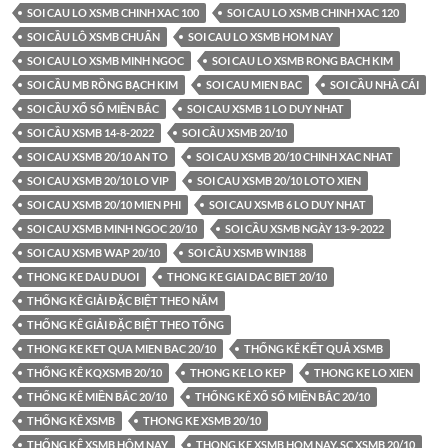
SOI CAU LO XSMB CHINH XAC 100
SOI CAU LO XSMB CHINH XAC 120
SOI CẦU LÔ XSMB CHUẨN
SOI CAU LO XSMB HOM NAY
SOI CAU LO XSMB MINH NGOC
SOI CAU LO XSMB RONG BACH KIM
SOI CẦU MB RỒNG BẠCH KIM
SOI CAU MIEN BAC
SOI CẦU NHÀ CÁI
SOI CẦU XỔ SỐ MIỀN BẮC
SOI CAU XSMB 1 LO DUY NHAT
SOI CẦU XSMB 14-8-2022
SOI CẦU XSMB 20/10
SOI CAU XSMB 20/10 AN TO
SOI CAU XSMB 20/10 CHINH XAC NHAT
SOI CAU XSMB 20/10 LO VIP
SOI CAU XSMB 20/10 LOTO XIEN
SOI CAU XSMB 20/10 MIEN PHI
SOI CAU XSMB 6 LO DUY NHAT
SOI CAU XSMB MINH NGOC 20/10
SOI CẦU XSMB NGÀY 13-9-2022
SOI CAU XSMB WAP 20/10
SOI CẦU XSMB WIN188
THONG KE DAU DUOI
THONG KE GIAI DAC BIET 20/10
THỐNG KÊ GIẢI ĐẶC BIỆT THEO NĂM
THỐNG KÊ GIẢI ĐẶC BIỆT THEO TỔNG
THONG KE KET QUA MIEN BAC 20/10
THỐNG KÊ KẾT QUẢ XSMB
THỐNG KÊ KQXSMB 20/10
THONG KE LO KEP
THONG KE LO XIEN
THỐNG KÊ MIỀN BẮC 20/10
THỐNG KÊ XỔ SỐ MIỀN BẮC 20/10
THỐNG KÊ XSMB
THONG KE XSMB 20/10
THỐNG KÊ XSMB HÔM NAY
THONG KE XSMB HOM NAY. SC XSMB 20/10