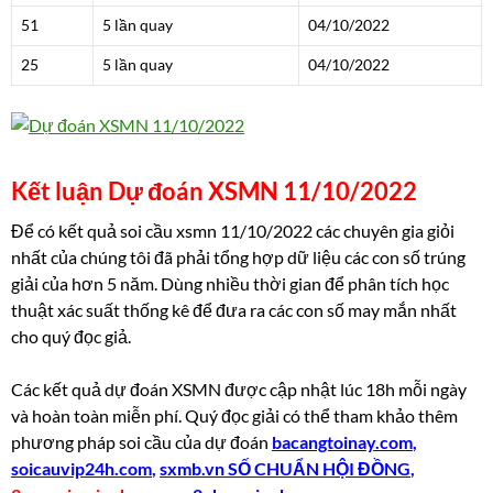
51
5 lần quay
04/10/2022
25
5 lần quay
04/10/2022
Kết luận Dự đoán XSMN 11/10/2022
Để có kết quả soi cầu xsmn 11/10/2022 các chuyên gia giỏi
nhất của chúng tôi đã phải tổng hợp dữ liệu các con số trúng
giải của hơn 5 năm. Dùng nhiều thời gian để phân tích học
thuật xác suất thống kê để đưa ra các con số may mắn nhất
cho quý đọc giả.
Các kết quả dự đoán XSMN được cập nhật lúc 18h mỗi ngày
và hoàn toàn miễn phí. Quý đọc giải có thể tham khảo thêm
phương pháp soi cầu của dự đoán
bacangtoinay.com
,
soicauvip24h.com
,
sxmb.vn SỐ CHUẨN HỘI ĐỒNG
,