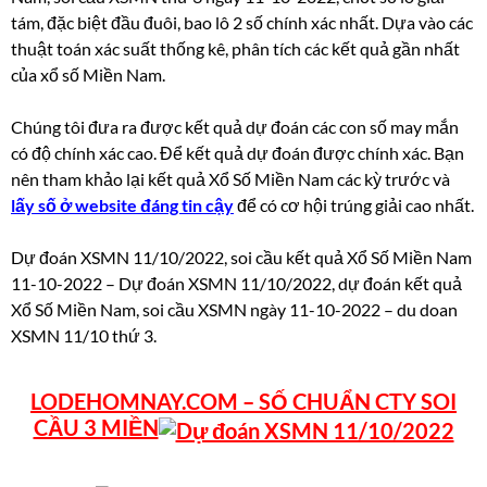
tám, đặc biệt đầu đuôi, bao lô 2 số chính xác nhất. Dựa vào các
thuật toán xác suất thống kê, phân tích các kết quả gần nhất
của xổ số Miền Nam.
Chúng tôi đưa ra được kết quả dự đoán các con số may mắn
có độ chính xác cao.
Để kết quả dự đoán được chính xác. Bạn
nên tham khảo lại kết quả Xổ Số Miền Nam các kỳ trước và
lấy số ở website đáng tin cậy
để có cơ hội trúng giải cao nhất.
Dự đoán XSMN 11/10/2022, soi cầu kết quả Xổ Số Miền Nam
11-10-2022 – Dự đoán XSMN 11/10/2022, dự đoán kết quả
Xổ Số Miền Nam, soi cầu XSMN ngày 11-10-2022 – du doan
XSMN 11/10 thứ 3.
LODEHOMNAY.COM – SỐ CHUẨN CTY SOI
CẦU 3 MIỀN