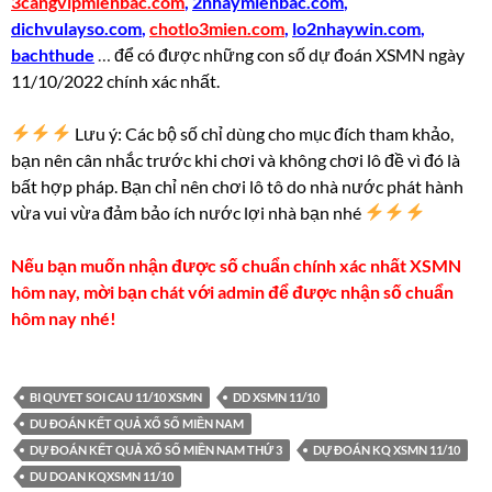
3cangvipmienbac.com
,
2nhaymienbac.com
,
dichvulayso.com
,
chotlo3mien.com
,
lo2nhaywin.com
,
bachthude
…
để có được những con số dự đoán XSMN ngày
11/10/2022 chính xác nhất.
Lưu ý: Các bộ số chỉ dùng cho mục đích tham khảo,
bạn nên cân nhắc trước khi chơi và không chơi lô đề vì đó là
bất hợp pháp. Bạn chỉ nên chơi lô tô do nhà nước phát hành
vừa vui vừa đảm bảo ích nước lợi nhà bạn nhé
Nếu bạn muốn nhận được số chuẩn chính xác nhất XSMN
hôm nay, mời bạn chát với admin để được nhận số chuẩn
hôm nay nhé!
BI QUYET SOI CAU 11/10 XSMN
DD XSMN 11/10
DU ĐOÁN KẾT QUẢ XỔ SỐ MIỀN NAM
DỰ ĐOÁN KẾT QUẢ XỔ SỐ MIỀN NAM THỨ 3
DỰ ĐOÁN KQ XSMN 11/10
DU DOAN KQXSMN 11/10