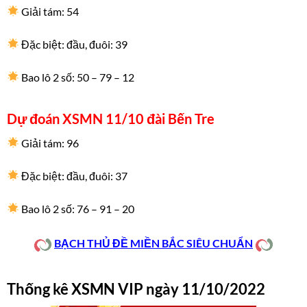
Giải tám: 54
Đặc biệt: đầu, đuôi: 39
Bao lô 2 số: 50 – 79 – 12
Dự đoán XSMN 11/10 đài Bến Tre
Giải tám: 96
Đặc biệt: đầu, đuôi: 37
Bao lô 2 số: 76 – 91 – 20
BẠCH THỦ ĐỀ MIỀN BẮC SIÊU CHUẨN
Thống kê XSMN VIP ngày 11/10/2022