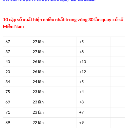
10 cặp số xuất hiện nhiều nhất trong vòng 30 lần quay xổ số
Miền Nam
67
27 lần
+5
37
27 lần
+8
40
26 lần
+10
20
26 lần
+12
34
24 lần
+5
75
23 lần
+4
69
23 lần
+8
71
23 lần
+7
89
22 lần
+9