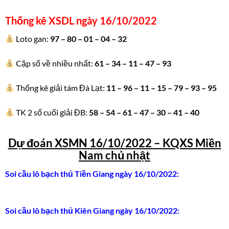
Thống kê XSDL ngày 16/10/2022
Loto gan:
97 – 80 – 01 – 04 – 32
Cặp số về nhiều nhất:
61 – 34 – 11 – 47 – 93
Thống kê giải tám Đà Lạt:
11 – 96 – 11 – 15 – 79 – 93 – 95
TK 2 số cuối giải ĐB:
58 – 54 – 61 – 47 – 30 – 41 – 40
Dự đoán XSMN 16/10/2022 – KQXS Miền
Nam chủ nhật
Soi cầu lô bạch thủ Tiền Giang ngày 16/10/2022:
Soi cầu lô bạch thủ Kiên Giang ngày 16/10/2022: