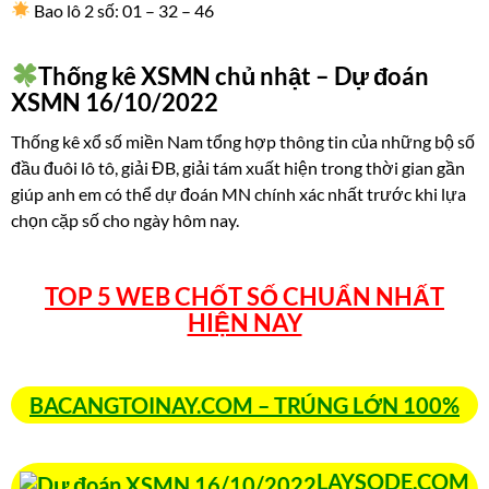
Bao lô 2 số: 01 – 32 – 46
Thống kê XSMN chủ nhật – Dự đoán
XSMN 16/10/2022
Thống kê xổ số miền Nam tổng hợp thông tin của những bộ số
đầu đuôi lô tô, giải ĐB, giải tám xuất hiện trong thời gian gần
giúp anh em có thể dự đoán MN chính xác nhất trước khi lựa
chọn cặp số cho ngày hôm nay.
TOP 5 WEB CHỐT SỐ CHUẨN NHẤT
HIỆN NAY
BACANGTOINAY.COM – TRÚNG LỚN 100%
LAYSODE.COM