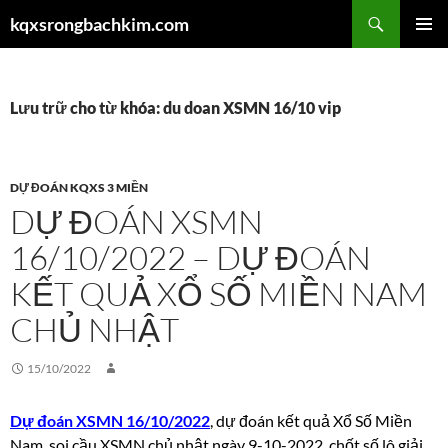
Chuyển
Tìm
kqxsrongbachkim.com
đến
kiếm
TRÌNH
nội
ĐƠN CƠ
dung
SỞ
Lưu trữ cho từ khóa: du doan XSMN 16/10 vip
DỰ ĐOÁN KQXS 3 MIỀN
DỰ ĐOÁN XSMN
16/10/2022 – DỰ ĐOÁN
KẾT QUẢ XỔ SỐ MIỀN NAM
CHỦ NHẬT
15/10/2022
Dự đoán XSMN 16/10/2022
, dự đoán kết quả Xổ Số Miền
Nam, soi cầu XSMN chủ nhật ngày 9-10-2022, chốt số lô giải