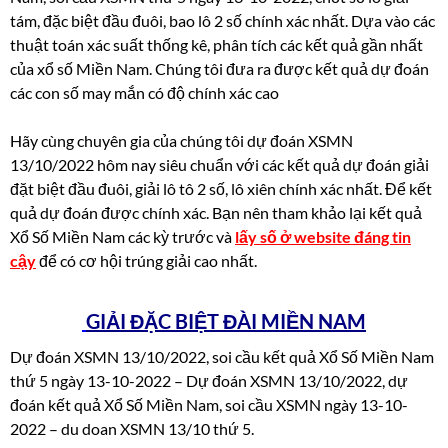
tám, đặc biệt đầu đuôi, bao lô 2 số chính xác nhất. Dựa vào các
thuật toán xác suất thống kê, phân tích các kết quả gần nhất
của xổ số Miền Nam. Chúng tôi đưa ra được kết quả dự đoán
các con số may mắn có độ chính xác cao
Hãy cùng chuyên gia của chúng tôi dự đoán XSMN
13/10/2022 hôm nay siêu chuẩn với các kết quả dự đoán giải
đặt biệt đầu đuôi, giải lô tô 2 số, lô xiên chính xác nhất.
Để kết
quả dự đoán được chính xác. Bạn nên tham khảo lại kết quả
Xổ Số Miền Nam các kỳ trước và
lấy số ở website đáng tin
cậy
để có cơ hội trúng giải cao nhất.
GIẢI ĐẶC BIỆT ĐÀI MIỀN NAM
Dự đoán XSMN 13/10/2022, soi cầu kết quả Xổ Số Miền Nam
thứ 5 ngày 13-10-2022 – Dự đoán XSMN 13/10/2022, dự
đoán kết quả Xổ Số Miền Nam, soi cầu XSMN ngày 13-10-
2022 – du doan XSMN 13/10 thứ 5.