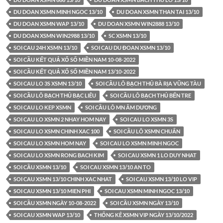
DU DOAN XSMN MINH NGOC 13/10
DU DOAN XSMN THAN TAI 13/10
DU DOAN XSMN WAP 13/10
DU DOAN XSMN WIN2888 13/10
DU DOAN XSMN WIN2988 13/10
SC XSMN 13/10
SOI CAU 24H XSMN 13/10
SOI CAU DU ĐOAN XSMN 13/10
SOI CẦU KẾT QUẢ XỔ SỐ MIỀN NAM 10-08-2022
SOI CẦU KẾT QUẢ XỔ SỐ MIỀN NAM 13/10-2022
SOI CAU LO 3S XSMN 13/10
SOI CẦU LÔ BẠCH THỦ BÀ RỊA VŨNG TÀU
SOI CẦU LÔ BẠCH THỦ BẠC LIÊU
SOI CẦU LÔ BẠCH THỦ BẾN TRE
SOI CAU LO KEP XSMN
SOI CẦU LÔ MN ÂM DƯƠNG
SOI CAU LO XSMN 2 NHAY HOM NAY
SOI CAU LO XSMN 3S
SOI CAU LO XSMN CHINH XAC 100
SOI CẦU LÔ XSMN CHUẨN
SOI CAU LO XSMN HOM NAY
SOI CAU LO XSMN MINH NGOC
SOI CAU LO XSMN RONG BACH KIM
SOI CAU XSMN 1 LO DUY NHAT
SOI CẦU XSMN 13/10
SOI CAU XSMN 13/10 AN TO
SOI CAU XSMN 13/10 CHINH XAC NHAT
SOI CAU XSMN 13/10 LO VIP
SOI CAU XSMN 13/10 MIEN PHI
SOI CAU XSMN MINH NGOC 13/10
SOI CẦU XSMN NGÀY 10-08-2022
SOI CẦU XSMN NGÀY 13/10
SOI CAU XSMN WAP 13/10
THỐNG KÊ XSMN VIP NGÀY 13/10/2022