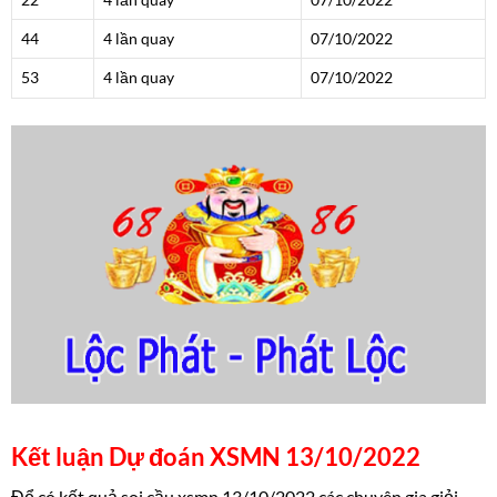
44
4 lần quay
07/10/2022
53
4 lần quay
07/10/2022
Kết luận Dự đoán XSMN 13/10/2022
Để có kết quả soi cầu xsmn 13/10/2022 các chuyên gia giỏi