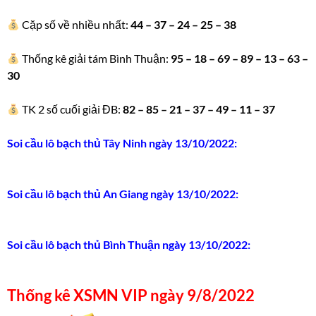
Cặp số về nhiều nhất:
44 – 37 – 24 – 25 – 38
Thống kê giải tám Bình Thuận:
95 – 18 – 69 – 89 – 13 – 63 –
30
TK 2 số cuối giải ĐB:
82 – 85 – 21 – 37 – 49 – 11 – 37
Soi cầu lô bạch thủ Tây Ninh ngày 13/10/2022:
Soi cầu lô bạch thủ An Giang ngày 13/10/2022:
Soi cầu lô bạch thủ Bình Thuận ngày 13/10/2022:
Thống kê XSMN VIP ngày 9/8/2022