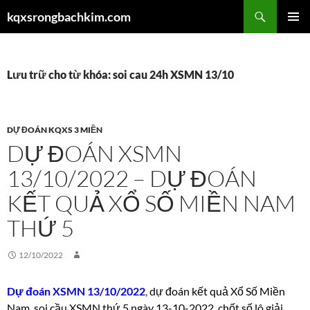
Chuyển
Tìm
kqxsrongbachkim.com
đến
kiếm
TRÌNH
nội
ĐƠN CƠ
dung
SỞ
Lưu trữ cho từ khóa: soi cau 24h XSMN 13/10
DỰ ĐOÁN KQXS 3 MIỀN
DỰ ĐOÁN XSMN
13/10/2022 – DỰ ĐOÁN
KẾT QUẢ XỔ SỐ MIỀN NAM
THỨ 5
12/10/2022
Dự đoán XSMN 13/10/2022
,
dự đoán kết quả Xổ Số Miền
Nam, soi cầu XSMN thứ 5 ngày 13-10-2022, chốt số lô giải