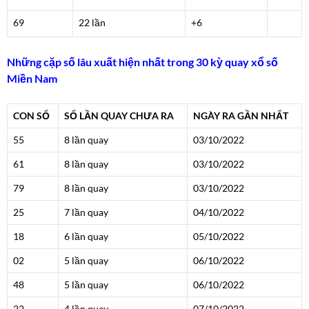
69
22 lần
+6
Những cặp số lâu xuất hiện nhất trong 30 kỳ quay xổ số
Miền Nam
CON SỐ
SỐ LẦN QUAY CHƯA RA
NGÀY RA GẦN NHẤT
55
8 lần quay
03/10/2022
61
8 lần quay
03/10/2022
79
8 lần quay
03/10/2022
25
7 lần quay
04/10/2022
18
6 lần quay
05/10/2022
02
5 lần quay
06/10/2022
48
5 lần quay
06/10/2022
22
4 lần quay
07/10/2022