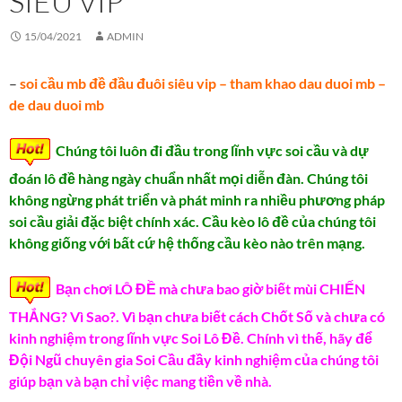
SIÊU VIP
15/04/2021
ADMIN
–
soi cầu mb đề đầu đuôi siêu vip – tham khao dau duoi mb –
de dau duoi mb
Chúng tôi luôn đi đầu trong lĩnh vực soi cầu và dự
đoán lô đề hàng ngày chuẩn nhất mọi diễn đàn. Chúng tôi
không ngừng phát triển và phát minh ra nhiều phương pháp
soi cầu giải đặc biệt chính xác. Cầu kèo lô đề của chúng tôi
không giống với bất cứ hệ thống cầu kèo nào trên mạng.
Bạn chơi LÔ ĐỀ mà chưa bao giờ biết mùi CHIẾN
THẮNG? Vì Sao?. Vì bạn chưa biết cách Chốt Số và chưa có
kinh nghiệm trong lĩnh vực Soi Lô Đề. Chính vì thế, hãy để
Đội Ngũ chuyên gia Soi Cầu đầy kinh nghiệm của chúng tôi
giúp bạn và bạn chỉ việc mang tiền về nhà.