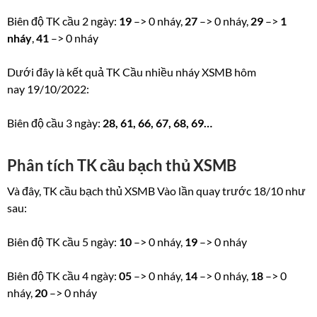
Biên độ TK cầu 2 ngày:
19
–> 0 nháy,
27
–> 0 nháy,
29
–>
1
nháy
,
41
–> 0 nháy
Dưới đây là kết quả TK Cầu nhiều nháy XSMB hôm
nay 19/10/2022:
Biên độ cầu 3 ngày:
28, 61, 66, 67, 68, 69…
Phân tích TK cầu bạch thủ XSMB
Và đây, TK cầu bạch thủ XSMB Vào lần quay trước 18/10 như
sau:
Biên độ TK cầu 5 ngày:
10
–> 0 nháy,
19
–> 0 nháy
Biên độ TK cầu 4 ngày:
05
–> 0 nháy,
14
–> 0 nháy,
18
–> 0
nháy,
20
–> 0 nháy