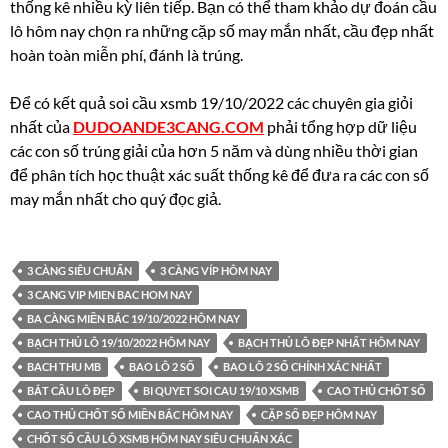
thống kê nhiều kỳ liên tiếp. Bạn có thể tham khảo dự đoán cầu
lô hôm nay chọn ra những cặp số may mắn nhất, cầu đẹp nhất
hoàn toàn miễn phí, đánh là trúng.
Để có kết quả soi cầu xsmb 19/10/2022 các chuyên gia giỏi
nhất của
DUDOANDE3CANG.COM
phải tổng hợp dữ liệu
các con số trúng giải của hơn 5 năm và dùng nhiều thời gian
để phân tích học thuật xác suất thống kê để đưa ra các con số
may mắn nhất cho quý đọc giả.
3 CÀNG SIÊU CHUẨN
3 CÀNG VÍP HÔM NAY
3 CANG VIP MIEN BAC HOM NAY
BA CÀNG MIỀN BẮC 19/10/2022 HÔM NAY
BẠCH THỦ LÔ 19/10/2022 HÔM NAY
BẠCH THỦ LÔ ĐẸP NHẤT HÔM NAY
BACH THU MB
BAO LÔ 2 SỐ
BAO LÔ 2 SỐ CHÍNH XÁC NHẤT
BẮT CẦU LÔ ĐẸP
BI QUYET SOI CAU 19/10 XSMB
CAO THỦ CHỐT SỐ
CAO THỦ CHỐT SỐ MIỀN BẮC HÔM NAY
CẶP SỐ ĐẸP HÔM NAY
CHỐT SỐ CẦU LÔ XSMB HÔM NAY SIÊU CHUẨN XÁC