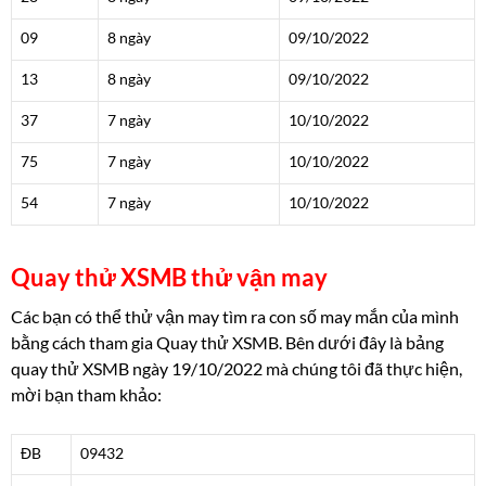
09
8 ngày
09/10/2022
13
8 ngày
09/10/2022
37
7 ngày
10/10/2022
75
7 ngày
10/10/2022
54
7 ngày
10/10/2022
Quay thử XSMB thử vận may
Các bạn có thể thử vận may tìm ra con số may mắn của mình
bằng cách tham gia Quay thử XSMB.
Bên dưới đây là bảng
quay thử XSMB ngày 19/10/2022 mà chúng tôi đã thực hiện,
mời bạn tham khảo:
ĐB
09432