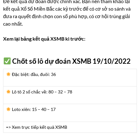
Để kết quả dự đoán được chính xác. Bạn nên tham khảo lại
kết quả Xổ Số Miền Bắc các kỳ trước để có cơ sở so sánh và
đưa ra quyết định chọn con số phù hợp, có cơ hội trúng giải
cao nhất.
Xem lại bảng kết quả XSMB kì trước:
Chốt số lô dự đoán XSMB 19/10/2022
Đặc biệt: đầu, đuôi:
36
Lô tô 2 số chắc về:
80 – 32 – 78
Loto xiên:
15 – 40 – 17
=> Xem trực tiếp kết quả XSMB