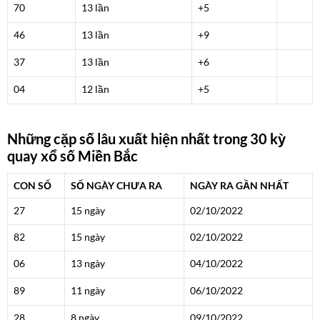
70
13 lần
+5
46
13 lần
+9
37
13 lần
+6
04
12 lần
+5
Những cặp số lâu xuất hiện nhất trong 30 kỳ
quay xổ số Miền Bắc
CON SỐ
SỐ NGÀY CHƯA RA
NGÀY RA GẦN NHẤT
27
15 ngày
02/10/2022
82
15 ngày
02/10/2022
06
13 ngày
04/10/2022
89
11 ngày
06/10/2022
28
8 ngày
09/10/2022