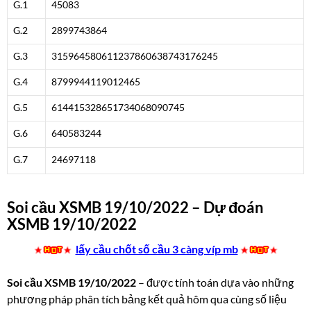
G.1
45083
G.2
28997
43864
G.3
31596
45806
11237
86063
87431
76245
G.4
8799
9441
1901
2465
G.5
6144
1532
8651
7340
6809
0745
G.6
640
583
244
G.7
24
69
71
18
Soi cầu XSMB 19/10/2022 – Dự đoán
XSMB 19/10/2022
lấy cầu chốt số cầu 3 càng víp mb
Soi cầu XSMB 19/10/2022
– được tính toán dựa vào những
phương pháp phân tích bảng kết quả hôm qua cùng số liệu