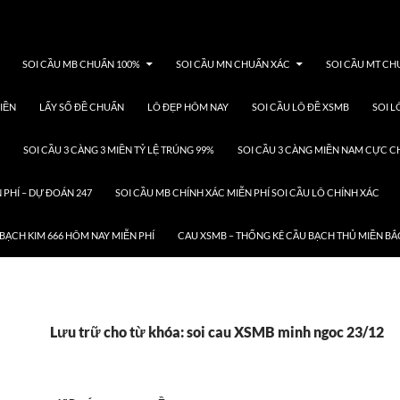
SOI CẦU MB CHUẨN 100%
SOI CẦU MN CHUẨN XÁC
SOI CẦU MT CH
IỀN
LẤY SỐ ĐỀ CHUẨN
LÔ ĐẸP HÔM NAY
SOI CẦU LÔ ĐỀ XSMB
SOI L
SOI CẦU 3 CÀNG 3 MIỀN TỶ LỆ TRÚNG 99%
SOI CẦU 3 CÀNG MIỀN NAM CỰC C
 PHÍ – DỰ ĐOÁN 247
SOI CẦU MB CHÍNH XÁC MIỄN PHÍ SOI CẦU LÔ CHÍNH XÁC
BẠCH KIM 666 HÔM NAY MIỄN PHÍ
CAU XSMB – THỐNG KÊ CẦU BẠCH THỦ MIỀN BẮ
Lưu trữ cho từ khóa: soi cau XSMB minh ngoc 23/12