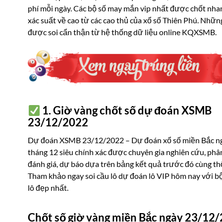
phí mỗi ngày. Các bộ số may mắn vip nhất được chốt nha
xác suất về cao từ các cao thủ của xổ số Thiên Phú. Nhữn
được soi cẩn thận từ hệ thống dữ liệu online KQXSMB.
1. Giờ vàng chốt số dự đoán XSMB
23/12/2022
Dự đoán XSMB 23/12/2022 – Dự đoán xổ số miền Bắc n
tháng 12 siêu chính xác được chuyên gia nghiên cứu, phân
đánh giá, dự báo dựa trên bảng kết quả trước đó cùng thố
Tham khảo ngay soi cầu lô dự đoán lô VIP hôm nay với b
lô đẹp nhất.
Chốt số giờ vàng miền Bắc ngày 23/12