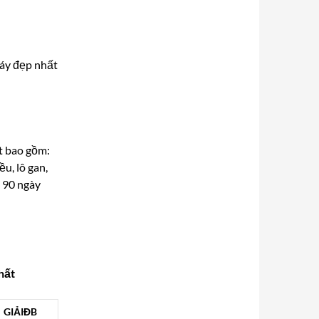
háy đẹp nhất
t bao gồm:
u, lô gan,
, 90 ngày
hất
GIẢI
ĐB