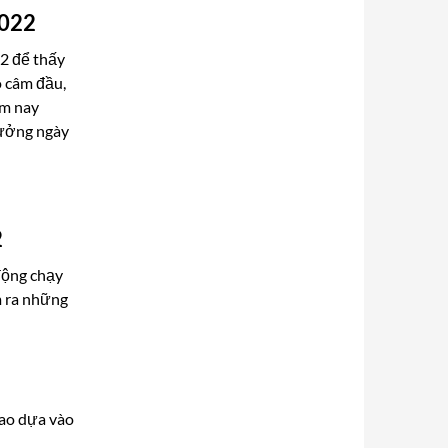
2022
22 để thấy
ô câm đầu,
ôm nay
hưởng ngày
2
động chạy
ìm ra những
cao dựa vào