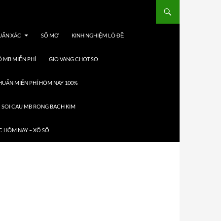
UẨN XÁC
SỔ MƠ
KINH NGHIỆM LÔ ĐỀ
Ô MB MIỄN PHÍ
GIO VANG CHOT SO
HUẨN MIỄN PHÍ HÔM NAY 100%
SOI CAU MB RONG BACH KIM
C HÔM NAY – XỔ SỐ