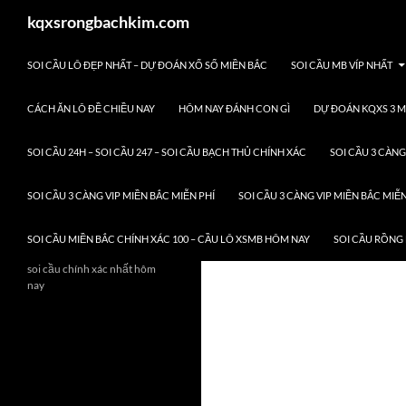
Chuyển
Tìm
kqxsrongbachkim.com
đến
kiếm
nội
SOI CẦU LÔ ĐẸP NHẤT – DỰ ĐOÁN XỔ SỐ MIỀN BẮC
SOI CẦU MB VÍP NHẤT
dung
CÁCH ĂN LÔ ĐỀ CHIỀU NAY
HÔM NAY ĐÁNH CON GÌ
DỰ ĐOÁN KQXS 3 M
SOI CẦU 24H – SOI CẦU 247 – SOI CẦU BẠCH THỦ CHÍNH XÁC
SOI CẦU 3 CÀNG
SOI CẦU 3 CÀNG VIP MIỀN BẮC MIỄN PHÍ
SOI CẦU 3 CÀNG VIP MIỀN BẮC MIỄN
SOI CẦU MIỀN BẮC CHÍNH XÁC 100 – CẦU LÔ XSMB HÔM NAY
SOI CẦU RỒNG 
soi cầu chính xác nhất hôm
nay