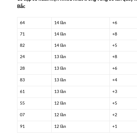
Bắc
64
14 lần
+6
71
14 lần
+8
82
14 lần
+5
24
13 lần
+8
28
13 lần
+6
83
13 lần
+4
61
13 lần
+3
55
12 lần
+5
07
12 lần
+2
91
12 lần
+1