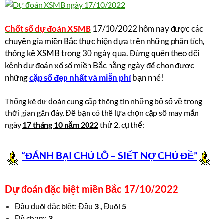
Chốt số dự đoán XSMB
17/10/2022 hôm nay được các
chuyên gia miền Bắc thực hiện dựa trên những phân tích,
thống kê XSMB trong 30 ngày qua. Đừng quên theo dõi
kênh dự đoán xổ số miền Bắc hằng ngày để chọn được
những
cặp số đẹp nhất và miễn phí
bạn nhé!
Thống kê dự đoán cung cấp thông tin những bộ số về trong
thời gian gần đây. Để bạn có thể lựa chọn cặp số may mắn
ngày
17
tháng 10 năm 2022
thứ 2, cụ thể:
“ĐÁNH BẠI CHỦ LÔ – SIẾT NỢ CHỦ ĐỀ”
Dự đoán đặc biệt miền Bắc 17/10/2022
Đầu đuôi đặc biệt:
Đầu
3
,
Đuôi
5
Đề chạm:
3