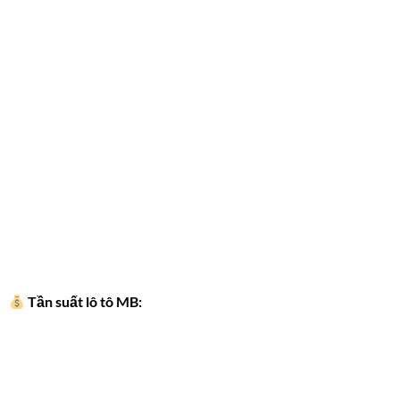
Tần suất lô tô MB:
Soi cầu lô chạy trong 3 ngày:
KẾT QUẢ SONG THỦ LÔ KÉP MB
soi cầu dàn 3 càng 2 số mb siêu víp
chốt bạch thủ đề mb ăn to hôm nay
Thống kê
giải đặc biệt xổ số Miền Bắc
30 kỳ
quay gần nhất