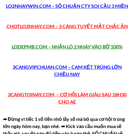
LO2NHAYWIN.COM – SỐ CHUẨN CTY SOI CẦU 3 MIỀN
CHOTLO2NHAY.COM – 3 CÀNG TUYỆT MẬT CHẮC ĂN
LODEPMB.COM – NHẬN LÔ 2 NHÁY VÀO BỜ 100%
3CANGVIPCHUAN.COM – CAM KẾT TRÚNG LỚN
CHIỀU NAY
3CANGTOINAY.COM – CƠ HỘI LÀM GIÀU SAU 18H30
CHO AE
➦ Đừng vì tiếc 1 số tiền nhỏ lấy số mà bỏ qua cơ hội trúng
lớn ngày hôm nay, bạn nhé.
➦ Kick vào cầu muốn mua sẽ
thấy giá, sau đó nạp đủ tiền vào ô nạp thẻ, SỐ CHUẨN sẽ