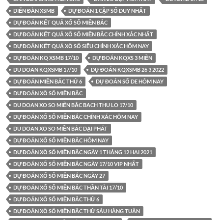
KẾT QUẢ XỔ SỐ MIỀN BẮC NGÀY 27
KQXS NGÀY 27
LÔ ĐỀ NGÀY 27
LO GAN MB
MIỀN BẮC NGÀY 17/10/2022
QUAY THỬ XỔ SỐ MIỀN BẮC
SC XSMB 17/10
SOI CAU 1H XSMB 17/10
SOI CAU 24H XSMB 17/10
SOI CAU 26H XSMB 17/10
SOI CẦU ATRUNGROI 17/10
SOI CẦU CHÍNH XÁC NHẤT HÔM NAY
SOI CẦU DỰ ĐOÁN MIỀN BẮC THỨ 6
SOI CẦU DỰ ĐOÁN XỔ SỐ
SOI CẦU DỰ ĐOÁN XỔ SỐ MIỀN BẮC HÔM NAY
SOI CẦU DỰ ĐOÁN XỔ SỐ MIỀN BẮC THỨ 6
SOI CẦU DỰ ĐOÁN XỔ SỐ MIỀN BẮC THỨ 6 TỐI NAY
SOI CAU DU ĐOAN XSMB 17/10
SOI CẦU DỰ ĐOÁN XSMB CHÍNH XÁC 100
SOI CẦU KẾT QUẢ XỔ SỐ MIỀN BẮC
SOI CẦU KẾT QUẢ XỔ SỐ MIỀN BẮC 9-9-2022
SOI CAU LO 3S XSMB 17/10
SOI CẦU LÔ KÉP XSMB
SOI CẦU LÔ MN ÂM DƯƠNG
SOI CAU LO XSMB 2 NHAY HOM NAY
SOI CAU LO XSMB 3S
SOI CAU LO XSMB CHINH XAC 100
SOI CAU LO XSMB CHINH XAC 120
SOI CẦU LÔ XSMB CHUẨN
SOI CAU LO XSMB HOM NAY
SOI CAU LO XSMB MINH NGOC
SOI CAU LO XSMB RONG BACH KIM
SOI CẦU MB RỒNG BẠCH KIM
SOI CAU MIEN BAC
SOI CẦU NHÀ CÁI
SOI CẦU XỔ SỐ MIỀN BẮC
SOI CAU XSMB 1 LO DUY NHAT