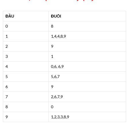
ĐẦU
ĐUÔI
0
8
1
1,4,4,8,9
2
9
3
1
4
0,
6
, 6,9
5
5,6,7
6
9
7
2,6,7,9
8
0
9
1,2,3,3,8,9