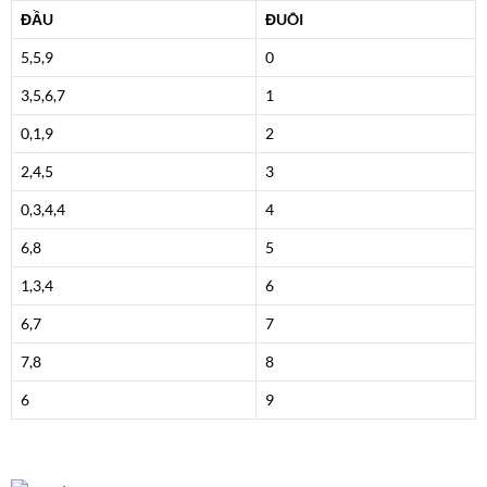
ĐẦU
ĐUÔI
5,5,9
0
3,5,6,7
1
0,1,9
2
2,4,5
3
0,
3
,4,4
4
6,8
5
1,3,4
6
6,7
7
7,8
8
6
9