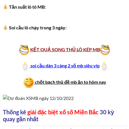
Tần suất lô tô MB:
Soi cầu lô chạy trong 3 ngày:
KẾT QUẢ SONG THỦ LÔ KÉP MB
soi cầu dàn 3 càng 2 số mb siêu víp
chốt bạch thủ đề mb ăn to hôm nay
Thống kê
giải đặc biệt xổ số Miền Bắc
30 kỳ
quay gần nhất