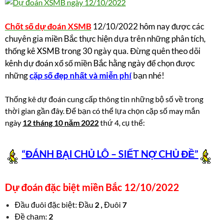
Chốt số dự đoán XSMB
12/10/2022 hôm nay được các
chuyên gia miền Bắc thực hiện dựa trên những phân tích,
thống kê XSMB trong 30 ngày qua. Đừng quên theo dõi
kênh dự đoán xổ số miền Bắc hằng ngày để chọn được
những
cặp số đẹp nhất và miễn phí
bạn nhé!
Thống kê dự đoán cung cấp thông tin những bộ số về trong
thời gian gần đây. Để bạn có thể lựa chọn cặp số may mắn
ngày
12
tháng 10 năm 2022
thứ 4, cụ thể:
“ĐÁNH BẠI CHỦ LÔ – SIẾT NỢ CHỦ ĐỀ”
Dự đoán đặc biệt miền Bắc 12/10/2022
Đầu đuôi đặc biệt:
Đầu
2
,
Đuôi
7
Đề chạm:
2