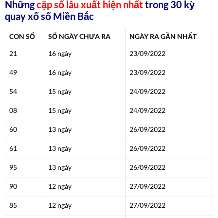
Những
cặp số lâu xuất hiện nhất
trong 30 kỳ
quay xổ số Miền Bắc
CON SỐ
SỐ NGÀY CHƯA RA
NGÀY RA GẦN NHẤT
21
16 ngày
23/09/2022
49
16 ngày
23/09/2022
54
15 ngày
24/09/2022
08
15 ngày
24/09/2022
60
13 ngày
26/09/2022
61
13 ngày
26/09/2022
95
13 ngày
26/09/2022
90
12 ngày
27/09/2022
85
12 ngày
27/09/2022