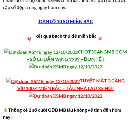
nhằm đưa ra dự đoán XSMB chính xác nhất và lựa chọn được
cặp số đẹp trong ngày hôm nay.
DÀN LÔ 10 SỐ MIỀN BẮC
kết quả bạch thủ đề miền bắc
CHOT3CANGMB.COM
– SỐ CHUẨN VÀNG 9999 – ĐÓN TẾT
TUYỆT MẬT 3 CÀNG
VÍP 100% MIỀN BẮC – TẬU NHÀ LẦU XE HƠI
Thống kê 2 số cuối GĐB MB lâu không về tính đến hôm
nay: