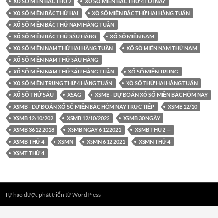
XO SO MIEN BAC THU 2
XỔ SỐ MIỀN BẮC THỨ 4 TỐI NAY
XỔ SỐ MIỀN BẮC THỨ HAI
XỔ SỐ MIỀN BẮC THỨ HAI HÀNG TUẦN
XỔ SỐ MIỀN BẮC THỨ NAM HÀNG TUẦN
XỔ SỐ MIỀN BẮC THỨ SÁU HÀNG
XỔ SỐ MIỀN NAM
XỔ SỐ MIỀN NAM THỨ HAI HÀNG TUẦN
XỔ SỐ MIỀN NAM THỨ NAM
XỔ SỐ MIỀN NAM THỨ SÁU HÀNG
XỔ SỐ MIỀN NAM THỨ SÁU HÀNG TUẦN
XỔ SỐ MIỀN TRUNG
XỔ SỐ MIỀN TRUNG THỨ 4 HÀNG TUẦN
XỔ SỐ THỨ HAI HÀNG TUẦN
XỔ SỐ THỨ SÁU
XSAG
XSMB - DỰ ĐOÁN XỔ SỐ MIỀN BẮC HÔM NAY
XSMB - DỰ ĐOÁN XỔ SỐ MIỀN BẮC HÔM NAY TRỰC TIẾP
XSMB 12/10
XSMB 12/10/202
XSMB 12/10/2022
XSMB 30 NGÀY
XSMB 36 12 2018
XSMB NGÀY 6 12 2021
XSMB THU 2 —
XSMB THỨ 4
XSMN
XSMN 6 12 2021
XSMN THỨ 4
XSMT THỨ 4
Tự hào được phát triển từ WordPress