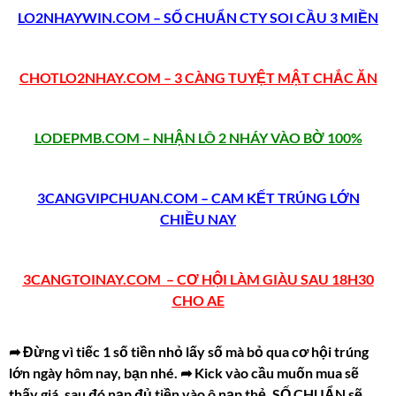
LO2NHAYWIN.COM – SỐ CHUẨN CTY SOI CẦU 3 MIỀN
CHOTLO2NHAY.COM – 3 CÀNG TUYỆT MẬT CHẮC ĂN
LODEPMB.COM – NHẬN LÔ 2 NHÁY VÀO BỜ 100%
3CANGVIPCHUAN.COM – CAM KẾT TRÚNG LỚN
CHIỀU NAY
3CANGTOINAY.COM – CƠ HỘI LÀM GIÀU SAU 18H30
CHO AE
➦ Đừng vì tiếc 1 số tiền nhỏ lấy số mà bỏ qua cơ hội trúng
lớn ngày hôm nay, bạn nhé.
➦ Kick vào cầu muốn mua sẽ
thấy giá, sau đó nạp đủ tiền vào ô nạp thẻ, SỐ CHUẨN sẽ