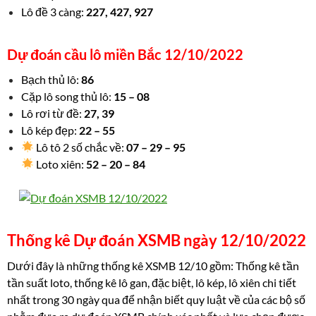
Lô đề 3 càng:
227, 427, 927
Dự đoán cầu lô miền Bắc 12/10/2022
Bạch thủ lô:
86
Cặp lô song thủ lô:
15
– 08
Lô rơi từ đề:
27, 39
Lô kép đẹp:
22
– 55
Lô tô 2 số chắc về:
07 – 29 – 95
Loto xiên:
52 – 20 – 84
Thống kê Dự đoán XSMB ngày 12/10/2022
Dưới đây là những thống kê XSMB 12/10 gồm: Thống kê tần
tần suất loto, thống kê lô gan, đặc biệt, lô kép, lô xiên chi tiết
nhất trong 30 ngày qua để nhận biết quy luật về của các bộ số