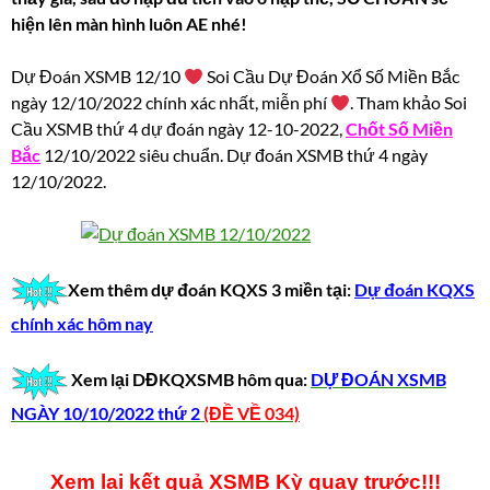
hiện lên màn hình luôn AE nhé!
Dự Đoán XSMB 12/10
Soi Cầu Dự Đoán Xổ Số Miền Bắc
ngày 12/10/2022 chính xác nhất, miễn phí
. Tham khảo Soi
Cầu XSMB thứ 4 dự đoán ngày 12-10-2022,
Chốt Số Miền
Bắc
12/10/2022 siêu chuẩn. Dự đoán XSMB thứ 4 ngày
12/10/2022.
Xem thêm dự đoán KQXS 3 miền tại:
Dự đoán KQXS
chính xác hôm nay
Xem lại DĐKQXSMB hôm qua:
DỰ ĐOÁN XSMB
NGÀY 10/10/2022 thứ 2
(ĐỀ VỀ 034)
Xem lại kết quả XSMB Kỳ quay trước!!!