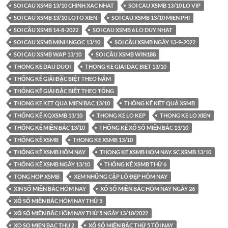
SOI CAU XSMB 13/10 CHINH XAC NHAT
SOI CAU XSMB 13/10 LO VIP
SOI CAU XSMB 13/10 LOTO XIEN
SOI CAU XSMB 13/10 MIEN PHI
SOI CẦU XSMB 14-8-2022
SOI CAU XSMB 6 LO DUY NHAT
SOI CAU XSMB MINH NGOC 13/10
SOI CẦU XSMB NGÀY 13-9-2022
SOI CAU XSMB WAP 13/10
SOI CẦU XSMB WIN188
THONG KE DAU DUOI
THONG KE GIAI DAC BIET 13/10
THỐNG KÊ GIẢI ĐẶC BIỆT THEO NĂM
THỐNG KÊ GIẢI ĐẶC BIỆT THEO TỔNG
THONG KE KET QUA MIEN BAC 13/10
THỐNG KÊ KẾT QUẢ XSMB
THỐNG KÊ KQXSMB 13/10
THONG KE LO KEP
THONG KE LO XIEN
THỐNG KÊ MIỀN BẮC 13/10
THỐNG KÊ XỔ SỐ MIỀN BẮC 13/10
THỐNG KÊ XSMB
THONG KE XSMB 13/10
THỐNG KÊ XSMB HÔM NAY
THONG KE XSMB HOM NAY. SC XSMB 13/10
THỐNG KÊ XSMB NGÀY 13/10
THỐNG KÊ XSMB THỨ 6
TONG HOP XSMB
XEM NHỮNG CẶP LÔ ĐẸP HÔM NAY
XIN SỐ MIỀN BẮC HÔM NAY
XỔ SỐ MIỀN BẮC HÔM NAY NGÀY 26
XỔ SỐ MIỀN BẮC HÔM NAY THỨ 5
XỔ SỐ MIỀN BẮC HÔM NAY THỨ 5 NGÀY 13/10/2022
XO SO MIEN BAC THU 2
XỔ SỐ MIỀN BẮC THỨ 5 TỐI NAY