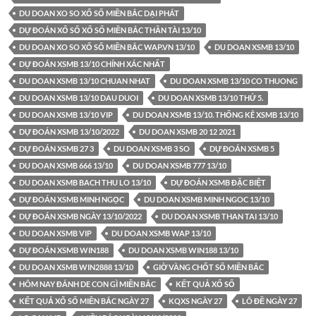
DU DOAN XO SO XỔ SỐ MIỀN BẮC DẠI PHÁT
DỰ ĐOÁN XỔ SỐ XỔ SỐ MIỀN BẮC THẦN TÀI 13/10
DU DOAN XO SO XỔ SỐ MIỀN BẮC WAP.VN 13/10
DU DOAN XSMB 13/10
DỰ ĐOÁN XSMB 13/10 CHÍNH XÁC NHẤT
DU DOAN XSMB 13/10 CHUAN NHAT
DU DOAN XSMB 13/10 CO THUONG
DU DOAN XSMB 13/10 DAU DUOI
DU DOAN XSMB 13/10 THỨ 5.
DU DOAN XSMB 13/10 VIP
DU DOAN XSMB 13/10. THỐNG KÊ XSMB 13/10
DỰ ĐOÁN XSMB 13/10/2022
DU DOAN XSMB 20 12 2021
DỰ ĐOÁN XSMB 27 3
DU DOAN XSMB 3 SO
DỰ ĐOÁN XSMB 5
DU DOAN XSMB 666 13/10
DU DOAN XSMB 777 13/10
DU DOAN XSMB BACH THU LO 13/10
DỰ ĐOÁN XSMB ĐẶC BIỆT
DỰ ĐOÁN XSMB MINH NGỌC
DU DOAN XSMB MINH NGOC 13/10
DỰ ĐOÁN XSMB NGÀY 13/10/2022
DU DOAN XSMB THAN TAI 13/10
DU DOAN XSMB VIP
DU DOAN XSMB WAP 13/10
DỰ ĐOÁN XSMB WIN188
DU DOAN XSMB WIN188 13/10
DU DOAN XSMB WIN2888 13/10
GIỜ VÀNG CHỐT SỐ MIỀN BẮC
HÔM NAY ĐÁNH DE CON GÌ MIỀN BẮC
KẾT QUẢ XỔ SỐ
KẾT QUẢ XỔ SỐ MIỀN BẮC NGÀY 27
KQXS NGÀY 27
LÔ ĐỀ NGÀY 27