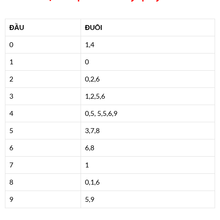
ĐẦU
ĐUÔI
0
1,4
1
0
2
0,2,6
3
1,2,5,6
4
0,
5
, 5,5,6,9
5
3,7,8
6
6,8
7
1
8
0,1,6
9
5,9