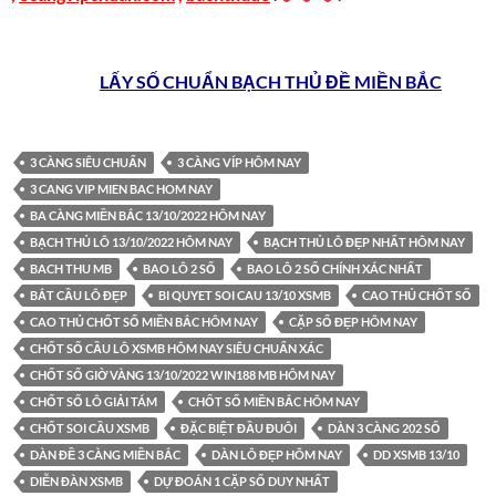
LẤY SỐ CHUẨN BẠCH THỦ ĐỀ MIỀN BẮC
3 CÀNG SIÊU CHUẨN
3 CÀNG VÍP HÔM NAY
3 CANG VIP MIEN BAC HOM NAY
BA CÀNG MIỀN BẮC 13/10/2022 HÔM NAY
BẠCH THỦ LÔ 13/10/2022 HÔM NAY
BẠCH THỦ LÔ ĐẸP NHẤT HÔM NAY
BACH THU MB
BAO LÔ 2 SỐ
BAO LÔ 2 SỐ CHÍNH XÁC NHẤT
BẮT CẦU LÔ ĐẸP
BI QUYET SOI CAU 13/10 XSMB
CAO THỦ CHỐT SỐ
CAO THỦ CHỐT SỐ MIỀN BẮC HÔM NAY
CẶP SỐ ĐẸP HÔM NAY
CHỐT SỐ CẦU LÔ XSMB HÔM NAY SIÊU CHUẨN XÁC
CHỐT SỐ GIỜ VÀNG 13/10/2022 WIN188 MB HÔM NAY
CHỐT SỐ LÔ GIẢI TÁM
CHỐT SỐ MIỀN BẮC HÔM NAY
CHỐT SOI CẦU XSMB
ĐẶC BIỆT ĐẦU ĐUÔI
DÀN 3 CÀNG 202 SỐ
DÀN ĐỀ 3 CÀNG MIỀN BẮC
DÀN LÔ ĐẸP HÔM NAY
DD XSMB 13/10
DIỄN ĐÀN XSMB
DỰ ĐOÁN 1 CẶP SỐ DUY NHẤT