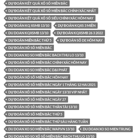
DỰ ĐOÁN KẾT QUẢ XỔ SỐ MIỀN BẮC
DỰ ĐOÁN KẾT QUẢ XỔ SỐ MIỀN BẮC CHÍNH XÁC NHẤT
DỰ ĐOÁN KẾT QUẢ XỔ SỐ SIÊU CHÍNH XÁC HÔM NAY
DỰ ĐOÁN KQ XSMB 13/10
DỰ ĐOÁN KQXS 3 MIỀN
DU DOAN KQXSMB 13/10
DỰ ĐOÁN KQXSMB 26 3 2022
DỰ ĐOÁN MIỀN BẮC THỨ 5
DỰ ĐOÁN SỐ DE HÔM NAY
DỰ ĐOÁN XỔ SỐ MIỀN BẮC
DU DOAN XO SO MIỀN BẮC BACH THU LO 13/10
DỰ ĐOÁN XỔ SỐ MIỀN BẮC CHÍNH XÁC HÔM NAY
DU DOAN XO SO MIỀN BẮC DẠI PHÁT
DỰ ĐOÁN XỔ SỐ MIỀN BẮC HÔM NAY
DỰ ĐOÁN XỔ SỐ MIỀN BẮC NGÀY 1 THÁNG 12 HAI 2021
DỰ ĐOÁN XỔ SỐ MIỀN BẮC NGÀY 13/10 VIP NHẤT
DỰ ĐOÁN XỔ SỐ MIỀN BẮC NGÀY 27
DỰ ĐOÁN XỔ SỐ MIỀN BẮC THẦN TÀI 13/10
DỰ ĐOÁN XỔ SỐ MIỀN BẮC THỨ 5
DỰ ĐOÁN XỔ SỐ MIỀN BẮC THỨ SÁU HÀNG TUẦN
DU DOAN XO SO MIỀN BẮC WAP.VN 13/10
DU DOAN XO SO MIEN TRUNG
DU DOAN XO SO XỔ SỐ MIỀN BẮC BACH THU LO 13/10