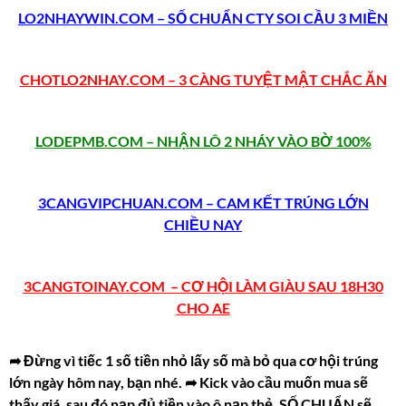
LO2NHAYWIN.COM – SỐ CHUẨN CTY SOI CẦU 3 MIỀN
CHOTLO2NHAY.COM – 3 CÀNG TUYỆT MẬT CHẮC ĂN
LODEPMB.COM – NHẬN LÔ 2 NHÁY VÀO BỜ 100%
3CANGVIPCHUAN.COM – CAM KẾT TRÚNG LỚN
CHIỀU NAY
3CANGTOINAY.COM – CƠ HỘI LÀM GIÀU SAU 18H30
CHO AE
➦ Đừng vì tiếc 1 số tiền nhỏ lấy số mà bỏ qua cơ hội trúng
lớn ngày hôm nay, bạn nhé.
➦ Kick vào cầu muốn mua sẽ
thấy giá, sau đó nạp đủ tiền vào ô nạp thẻ, SỐ CHUẨN sẽ