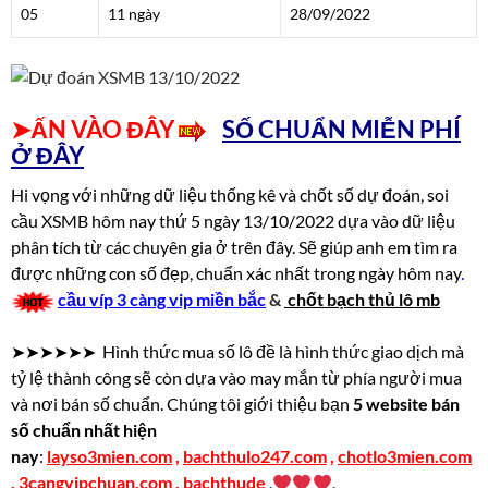
05
11 ngày
28/09/2022
➤
ẤN VÀO ĐÂY
SỐ CHUẨN MIỄN PHÍ
Ở ĐÂY
Hi vọng với những dữ liệu thống kê và chốt số dự đoán, soi
cầu XSMB hôm nay thứ 5 ngày 13/10/2022 dựa vào dữ liệu
phân tích từ các chuyên gia ở trên đây. Sẽ giúp anh em tìm ra
được những con số đẹp, chuẩn xác nhất trong ngày hôm na
y
.
cầu víp 3 càng vip miền bắc
&
chốt bạch thủ lô mb
➤➤➤➤➤➤ Hình thức mua số lô đề là hình thức giao dịch mà
tỷ lệ thành công sẽ còn dựa vào may mắn từ phía người mua
và nơi bán số chuẩn. Chúng tôi giới thiệu bạn
5 website bán
số chuẩn nhất hiện
nay
:
layso3mien.com
,
bachthulo247.com
,
chotlo3mien.com
,
3cangvipchuan.com
,
bachthude
.
.