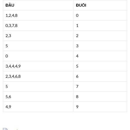
ĐẦU
ĐUÔI
1,2,4,8
0
0,3,7,8
1
2,3
2
5
3
0
4
3,
4
,4,4,9
5
2,3,4,6,8
6
5
7
5,6
8
4,9
9