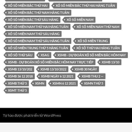
XỔ SỐ MIỀN BẮC THỨ HAI
XỔ SỐ MIỀN BẮC THỨ HAI HÀNG TUẦN
XỔ SỐ MIỀN BẮC THỨ NAM HÀNG TUẦN
XỔ SỐ MIỀN BẮC THỨ SÁU HÀNG
XỔ SỐ MIỀN NAM
XỔ SỐ MIỀN NAM THỨ HAI HÀNG TUẦN
XỔ SỐ MIỀN NAM THỨ NAM
XỔ SỐ MIỀN NAM THỨ SÁU HÀNG
XỔ SỐ MIỀN NAM THỨ SÁU HÀNG TUẦN
XỔ SỐ MIỀN TRUNG
XỔ SỐ MIỀN TRUNG THỨ 5 HÀNG TUẦN
XỔ SỐ THỨ HAI HÀNG TUẦN
XỔ SỐ THỨ SÁU
XSAG
XSMB - DỰ ĐOÁN XỔ SỐ MIỀN BẮC HÔM NAY
XSMB - DỰ ĐOÁN XỔ SỐ MIỀN BẮC HÔM NAY TRỰC TIẾP
XSMB 13/10
XSMB 13/10/202
XSMB 13/10/2022
XSMB 30 NGÀY
XSMB 36 12 2018
XSMB NGÀY 6 12 2021
XSMB THU 2 —
XSMB THỨ 5
XSMN
XSMN 6 12 2021
XSMN THỨ 5
XSMT THỨ 5
Tự hào được phát triển từ WordPress