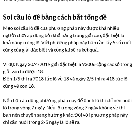
Soi cầu lô đề bằng cách bắt tổng đề
Mẹo soi cầu lô đề của phương pháp này được khá nhiều
người chơi áp dụng bởi khả năng trúng giải cao, đặc biệt là
khả năng trúng lô. Với phương pháp này bạn cần lấy 5 số cuối
cùng của giải đặc biệt và cộng lại sẽ ra kết quả.
Ví dụ: Ngày 30/4/2019 giải đặc biệt là 93006 cộng các số trong
giải vào ta được 18.
Đến 1/5 thì ra 7018 tức lô về 18 và ngày 2/5 thì ra 418 tức lô
cũng về con 18.
Nếu bạn áp dụng phương pháp này để đánh lô thì chỉ nên nuôi
lô trong vòng 7 ngày. Nếu lô trong vòng 7 ngày không về thì
bạn nên chuyển sang hướng khác. Đối với phương pháp này
chỉ cần nuôi trong 2-5 ngày là lô sẽ ra.