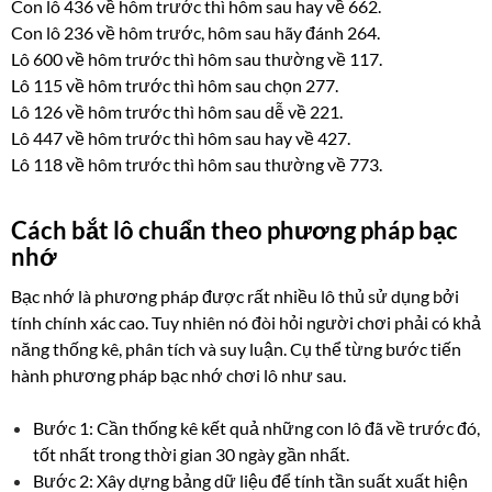
Con lô 436 về hôm trước thì hôm sau hay về 662.
Con lô 236 về hôm trước, hôm sau hãy đánh 264.
Lô 600 về hôm trước thì hôm sau thường về 117.
Lô 115 về hôm trước thì hôm sau chọn 277.
Lô 126 về hôm trước thì hôm sau dễ về 221.
Lô 447 về hôm trước thì hôm sau hay về 427.
Lô 118 về hôm trước thì hôm sau thường về 773.
Cách bắt lô chuẩn theo phương pháp bạc
nhớ
Bạc nhớ là phương pháp được rất nhiều lô thủ sử dụng bởi
tính chính xác cao. Tuy nhiên nó đòi hỏi người chơi phải có khả
năng thống kê, phân tích và suy luận. Cụ thể từng bước tiến
hành phương pháp bạc nhớ chơi lô như sau.
Bước 1: Cần thống kê kết quả những con lô đã về trước đó,
tốt nhất trong thời gian 30 ngày gần nhất.
Bước 2: Xây dựng bảng dữ liệu để tính tần suất xuất hiện