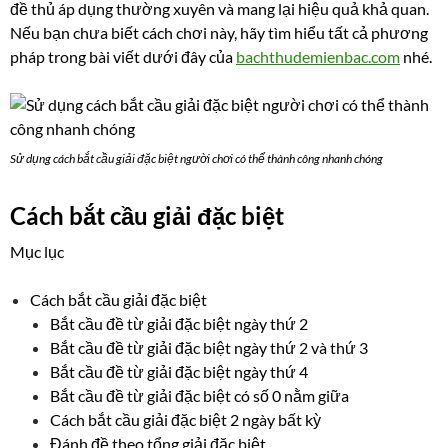
đề thủ áp dụng thường xuyên và mang lại hiệu quả khả quan.
Nếu bạn chưa biết cách chơi này, hãy tìm hiểu tất cả phương
pháp trong bài viết dưới đây của
bachthudemienbac.com
nhé.
Sử dụng cách bắt cầu giải đặc biệt người chơi có thể thành công nhanh chóng
Cách bắt cầu giải đặc biệt
Mục lục
Cách bắt cầu giải đặc biệt
Bắt cầu đề từ giải đặc biệt ngày thứ 2
Bắt cầu đề từ giải đặc biệt ngày thứ 2 và thứ 3
Bắt cầu đề từ giải đặc biệt ngày thứ 4
Bắt cầu đề từ giải đặc biệt có số 0 nằm giữa
Cách bắt cầu giải đặc biệt 2 ngày bất kỳ
Đánh đề theo tổng giải đặc biệt