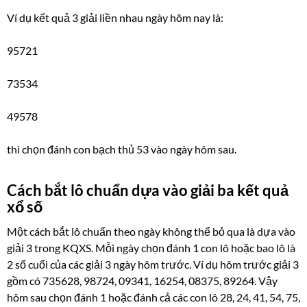
Ví dụ kết quả 3 giải liền nhau ngày hôm nay là:
95721
73534
49578
thì chọn đánh con bạch thủ 53 vào ngày hôm sau.
Cách bắt lô chuẩn dựa vào giải ba kết quả
xổ số
Một cách bắt lô chuẩn theo ngày không thể bỏ qua là dựa vào
giải 3 trong KQXS. Mỗi ngày chọn đánh 1 con lô hoặc bao lô là
2 số cuối của các giải 3 ngày hôm trước. Ví dụ hôm trước giải 3
gồm có 735628, 98724, 09341, 16254, 08375, 89264. Vậy
hôm sau chọn đánh 1 hoặc đánh cả các con lô 28, 24, 41, 54, 75,