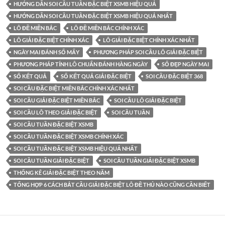
HƯỚNG DẪN SOI CẦU TUẦN ĐẶC BIỆT XSMB HIỆU QUẢ
HƯỚNG DẪN SOI CẦU TUẦN ĐẶC BIỆT XSMB HIỆU QUẢ NHẤT
LÔ ĐỀ MIỀN BẮC
LÔ ĐỀ MIỀN BẮC CHÍNH XÁC
LÔ GIẢI ĐẶC BIỆT CHÍNH XÁC
LÔ GIẢI ĐẶC BIỆT CHÍNH XÁC NHẤT
NGÀY MAI ĐÁNH SỐ MẤY
PHƯƠNG PHÁP SOI CẦU LÔ GIẢI ĐẶC BIỆT
PHƯƠNG PHÁP TÍNH LÔ CHUẨN ĐÁNH HÀNG NGÀY
SỐ ĐẸP NGÀY MAI
SỐ KẾT QUẢ
SỐ KẾT QUẢ GIẢI ĐẶC BIỆT
SOI CẦU ĐẶC BIỆT 368
SOI CẦU ĐẶC BIỆT MIỀN BẮC CHÍNH XÁC NHẤT
SOI CẦU GIẢI ĐẶC BIỆT MIỀN BẮC
SOI CẦU LÔ GIẢI ĐẶC BIỆT
SOI CẦU LÔ THEO GIẢI ĐẶC BIỆT
SOI CẦU TUẦN
SOI CẦU TUẦN ĐẶC BIỆT XSMB
SOI CẦU TUẦN ĐẶC BIỆT XSMB CHÍNH XÁC
SOI CẦU TUẦN ĐẶC BIỆT XSMB HIỆU QUẢ NHẤT
SOI CẦU TUẦN GIẢI ĐẶC BIỆT
SOI CẦU TUẦN GIẢI ĐẶC BIỆT XSMB
THỐNG KÊ GIẢI ĐẶC BIỆT THEO NĂM
TỔNG HỢP 6 CÁCH BẮT CẦU GIẢI ĐẶC BIỆT LÔ ĐỀ THỦ NÀO CŨNG CẦN BIẾT