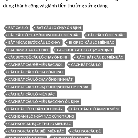
dụng thành công và giành tiền thưởng xứng đáng.
BẮT CẦU LÔ
BẮT CẦU LÔ CHẠY ỔN ĐỊNH
BẮT CẦU LÔ CHẠY ỔN ĐỊNH NHẤT MIỀN BẮC
BẮT CẦU LÔ MIỀN BẮC
BẬT MÍ CÁC BƯỚC CẦU LÔ CHẠY
BÍ KÍP SOI CẦU LÔ MIỀN BẮC
CÁC BƯỚC CẦU LÔ CHẠY
CÁC BƯỚC CẦU LÔ CHẠY ỔN ĐỊNH
CÁC BƯỚC ĐỂ CẦU LÔ CHẠY ỔN ĐỊNH
CÁCH BẮT CẦU DE MIỀN BẮC
CÁCH BẮT CẦU ĐỀ MIỀN BẮC 2021
CÁCH BẮT CẦU LÔ
CÁCH BẮT CẦU LÔ CHẠY ỔN ĐỊNH
CÁCH BẮT CẦU LÔ CHẠY ỔN ĐỊNH NHẤT
CÁCH BẮT CẦU LÔ CHẠY ỔN ĐỊNH NHẤT MIỀN BẮC
CÁCH BẮT CẦU LÔ MIỀN BẮC
CÁCH BẮT CẦU LÔ MIỀN BẮC CHẠY ỔN ĐỊNH
CÁCH BẮT LÔ CHUẨN THEO NGÀY
CÁCH ĐÁNH LÔ ĂN MỎI MỒM
CÁCH ĐÁNH LÔ NGÀY NÀO CŨNG TRÚNG
CÁCH SOI CẦU BẠCH THỦ LÔ MIỀN BẮC
CÁCH SOI CẦU ĐẶC BIỆT MIỀN BẮC
CÁCH SOI CẦU ĐỀ