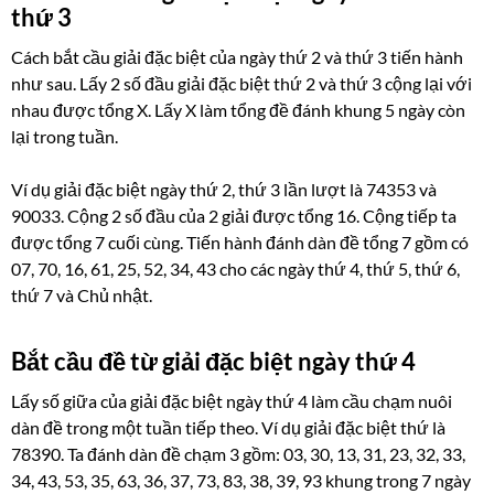
thứ 3
Cách bắt cầu giải đặc biệt của ngày thứ 2 và thứ 3 tiến hành
như sau. Lấy 2 số đầu giải đặc biệt thứ 2 và thứ 3 cộng lại với
nhau được tổng X. Lấy X làm tổng đề đánh khung 5 ngày còn
lại trong tuần.
Ví dụ giải đặc biệt ngày thứ 2, thứ 3 lần lượt là 74353 và
90033. Cộng 2 số đầu của 2 giải được tổng 16. Cộng tiếp ta
được tổng 7 cuối cùng. Tiến hành đánh dàn đề tổng 7 gồm có
07, 70, 16, 61, 25, 52, 34, 43 cho các ngày thứ 4, thứ 5, thứ 6,
thứ 7 và Chủ nhật.
Bắt cầu đề từ giải đặc biệt ngày thứ 4
Lấy số giữa của giải đặc biệt ngày thứ 4 làm cầu chạm nuôi
dàn đề trong một tuần tiếp theo. Ví dụ giải đặc biệt thứ là
78390. Ta đánh dàn đề chạm 3 gồm: 03, 30, 13, 31, 23, 32, 33,
34, 43, 53, 35, 63, 36, 37, 73, 83, 38, 39, 93 khung trong 7 ngày