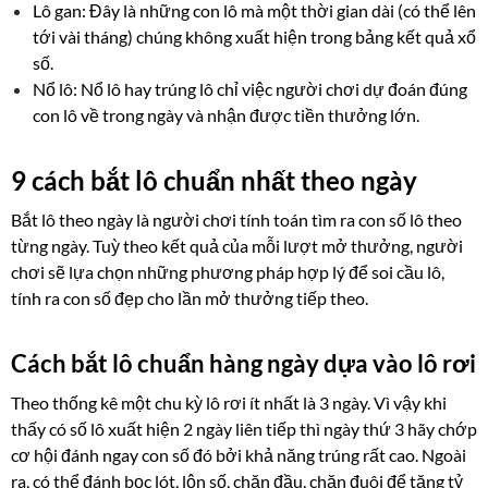
Lô gan: Đây là những con lô mà một thời gian dài (có thể lên
tới vài tháng) chúng không xuất hiện trong bảng kết quả xổ
số.
Nổ lô: Nổ lô hay trúng lô chỉ việc người chơi dự đoán đúng
con lô về trong ngày và nhận được tiền thưởng lớn.
9 cách bắt lô chuẩn nhất theo ngày
Bắt lô theo ngày là người chơi tính toán tìm ra con số lô theo
từng ngày. Tuỳ theo kết quả của mỗi lượt mở thưởng, người
chơi sẽ lựa chọn những phương pháp hợp lý để soi cầu lô,
tính ra con số đẹp cho lần mở thưởng tiếp theo.
Cách bắt lô chuẩn hàng ngày dựa vào lô rơi
Theo thống kê một chu kỳ lô rơi ít nhất là 3 ngày. Vì vậy khi
thấy có số lô xuất hiện 2 ngày liên tiếp thì ngày thứ 3 hãy chớp
cơ hội đánh ngay con số đó bởi khả năng trúng rất cao. Ngoài
ra, có thể đánh bọc lót, lộn số, chặn đầu, chặn đuôi để tăng tỷ