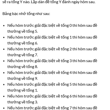
sẽ ra tổng Y nào. Lập dàn đề tổng Y đánh ngày hôm sau.
Bảng bạc nhớ tổng như sau:
Nếu hôm trước giải đặc biệt về tổng 0 thì hôm sau đề
thường về tổng 5.
Nếu hôm trước giải đặc biệt về tổng 1 thì hôm sau đề
thường về tổng 6.
Nếu hôm trước giải đặc biệt về tổng 2 thì hôm sau đề
thường về tổng 7.
Nếu hôm trước giải đặc biệt về tổng 3 thì hôm sau đề
thường về tổng 8.
Nếu hôm trước giải đặc biệt về tổng 4 thì hôm sau đề
thường về tổng 9.
Nếu hôm trước giải đặc biệt về tổng 5 thì hôm sau đề
thường về tổng 1.
Nếu hôm trước giải đặc biệt về tổng 6 thì hôm sau đề
thường về tổng 3.
Nếu hôm trước giải đặc biệt về tổng 7 thì hôm sau đề