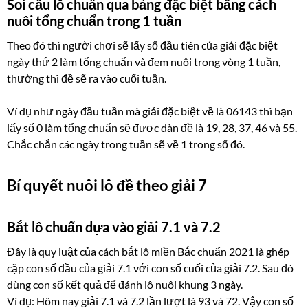
Soi cầu lô chuẩn qua bảng đặc biệt bằng cách
nuôi tổng chuẩn trong 1 tuần
Theo đó thì người chơi sẽ lấy số đầu tiên của giải đặc biệt
ngày thứ 2 làm tổng chuẩn và đem nuôi trong vòng 1 tuần,
thường thì đề sẽ ra vào cuối tuần.
Ví dụ như ngày đầu tuần mà giải đặc biệt về là 06143 thì bạn
lấy số 0 làm tổng chuẩn sẽ được dàn đề là 19, 28, 37, 46 và 55.
Chắc chắn các ngày trong tuần sẽ về 1 trong số đó.
Bí quyết nuôi lô đề theo giải 7
Bắt lô chuẩn dựa vào giải 7.1 và 7.2
Đây là quy luật của cách bắt lô miền Bắc chuẩn 2021 là ghép
cặp con số đầu của giải 7.1 với con số cuối của giải 7.2. Sau đó
dùng con số kết quả để đánh lô nuôi khung 3 ngày.
Ví dụ: Hôm nay giải 7.1 và 7.2 lần lượt là 93 và 72. Vậy con số