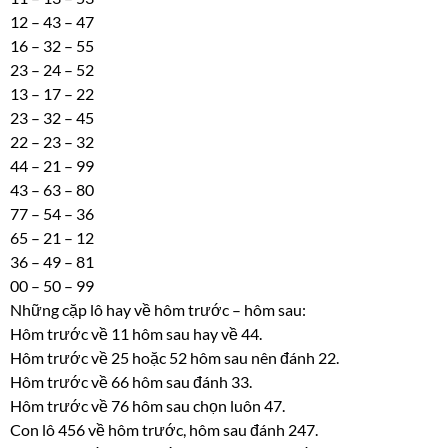
12 – 43 – 47
16 – 32 – 55
23 – 24 – 52
13 – 17 – 22
23 – 32 – 45
22 – 23 – 32
44 – 21 – 99
43 – 63 – 80
77 – 54 – 36
65 – 21 – 12
36 – 49 – 81
00 – 50 – 99
Những cặp lô hay về hôm trước – hôm sau:
Hôm trước về 11 hôm sau hay về 44.
Hôm trước về 25 hoặc 52 hôm sau nên đánh 22.
Hôm trước về 66 hôm sau đánh 33.
Hôm trước về 76 hôm sau chọn luôn 47.
Con lô 456 về hôm trước, hôm sau đánh 247.