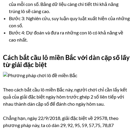
của mỗi con số. Bảng dữ liệu càng chi tiết thì khả năng
trúng lô sẽ càng cao.
Bước 3: Nghiên cứu, suy luận quy luật xuất hiện của những
con số.
Bước 4: Dự đoán và đưa ra những con lô có khả năng về
cao nhất.
Cách bắt cầu lô miền Bắc với dàn cặp số lấy
từ giải đặc biệt
Theo cách bắt cầu lô miền Bắc này, người chơi chỉ cần lấy kết
quả của giải đặc biệt ngày hôm trước ghép 2 số liên tiếp với
nhau thành dàn cặp số để đánh cho ngày hôm sau.
Chẳng hạn, ngày 22/9/2018, giải đặc biệt về 29578, theo
phương pháp này, ta có dàn 29, 92, 95, 59, 57,75, 78,87