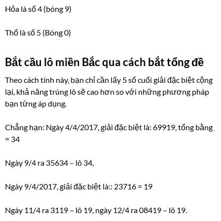
Hỏa là số 4 (bóng 9)
Thổ là số 5 (Bóng 0)
Bắt cầu lô miền Bắc qua cách bắt tổng đề
Theo cách tính này, bạn chỉ cần lấy 5 số cuối giải đặc biệt cộng
lại, khả năng trúng lô sẽ cao hơn so với những phương pháp
bạn từng áp dụng.
Chẳng hạn: Ngày 4/4/2017, giải đặc biệt là: 69919, tổng bằng
= 34
Ngày 9/4 ra 35634 – lô 34,
Ngày 9/4/2017, giải đặc biệt là:: 23716 = 19
Ngày 11/4 ra 3119 – lô 19, ngày 12/4 ra 08419 – lô 19.