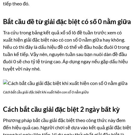
tiếp theo đó.
Bắt cầu đề từ giải đặc biệt có số 0 nằm giữa
Tra cứu trong bảng kết quả xổ số lô đề tuần trước xem có
xuất hiện giải đặc biệt nào có con số 0 nằm giữa hay không.
Nếu có thì đây là dấu hiệu đề có thể về đầu hoặc đuôi 0 trong
tuần kế tiếp. Vậy nên, nguyên tuần sau bạn nuôi dàn đề đầu
đuôi 0 sẽ cho tỷ lệ trúng cao. Áp dụng ngay nếu gặp dấu hiệu
tuyệt vời này nhé.
Cách bắt cầu giải đặc biệt khi xuất hiện con số 0 nằm giữa
Cách bắt cầu giải đặc biệt 2 ngày bất kỳ
Phương pháp bắt cầu giải đặc biệt theo công thức này đem
đến hiệu quả cao. Người chơi sẽ dựa vào kết quả giải đặc biệt
trong hai ngày liên tiếp. Ví dụ ngày thứ nhất giải đặc biệt là