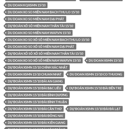
DU DOAN KQXSMN 15/10
DU DOAN XO SO MIỀN NAM BACH THU LO 15/10
DU DOAN XO SO MIỀN NAM DẠI PHÁT
DỰ ĐOÁN XỔ SỐ MIỀN NAM THẦN TÀI 15/10
DU DOAN XO SO MIỀN NAM WAP.VN 15/10
DU DOAN XO SO XỔ SỐ MIỀN NAM BACH THU LO 15/10
DU DOAN XO SO XỔ SỐ MIỀN NAM DẠI PHÁT
DỰ ĐOÁN XỔ SỐ XỔ SỐ MIỀN NAM THẦN TÀI 15/10
DU DOAN XO SO XỔ SỐ MIỀN NAM WAP.VN 15/10
DU DOAN XSMN 15/10
DỰ ĐOÁN XSMN 15/10 CHÍNH XÁC NHẤT
DU DOAN XSMN 15/10 CHUAN NHAT
DU DOAN XSMN 15/10 CO THUONG
DỰ ĐOÁN XSMN 15/10 ĐÀI AN GIANG
DỰ ĐOÁN XSMN 15/10 ĐÀI BẠC LIÊU
DỰ ĐOÁN XSMN 15/10 ĐÀI BẾN TRE
DỰ ĐOÁN XSMN 15/10 ĐÀI BÌNH DƯƠNG
DỰ ĐOÁN XSMN 15/10 ĐÀI BÌNH THUẬN
DỰ ĐOÁN XSMN 15/10 ĐÀI CẦN THƠ
DỰ ĐOÁN XSMN 15/10 ĐÀI ĐÀ LẠT
DỰ ĐOÁN XSMN 15/10 ĐÀI ĐỒNG NAI
DỰ ĐOÁN XSMN 15/10 ĐÀI KIÊN GIANG