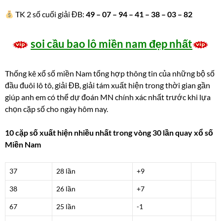
TK 2 số cuối giải ĐB:
49 – 07 – 94 – 41 – 38 – 03 – 82
soi cầu bao lô miền nam đẹp nhất
Thống kê xổ số miền Nam tổng hợp thông tin của những bộ số
đầu đuôi lô tô, giải ĐB, giải tám xuất hiện trong thời gian gần
giúp anh em có thể dự đoán MN chính xác nhất trước khi lựa
chọn cặp số cho ngày hôm nay.
10 cặp số xuất hiện nhiều nhất trong vòng 30 lần quay xổ số
Miền Nam
37
28 lần
+9
38
26 lần
+7
67
25 lần
-1