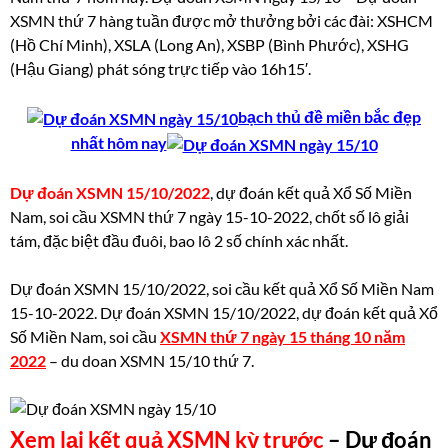
XSMN thứ 7 hàng tuần được mở thưởng bởi các đài: XSHCM
(Hồ Chí Minh), XSLA (Long An), XSBP (Bình Phước), XSHG
(Hậu Giang) phát sóng trực tiếp vào 16h15′.
bạch thủ đề miền bắc đẹp
nhất hôm nay
Dự đoán XSMN 15/10/2022
, dự đoán kết quả Xổ Số Miền
Nam, soi cầu XSMN thứ 7 ngày 15-10-2022, chốt số lô giải
tám, đặc biệt đầu đuôi, bao lô 2 số chính xác nhất.
Dự đoán XSMN 15/10/2022, soi cầu kết quả Xổ Số Miền Nam
15-10-2022. Dự đoán XSMN 15/10/2022, dự đoán kết quả Xổ
Số Miền Nam, soi cầu
XSMN thứ 7 ngày 15 tháng 10 năm
2022
– du doan XSMN 15/10 thứ 7.
Xem lại kết quả XSMN kỳ trước
– Dự đoán