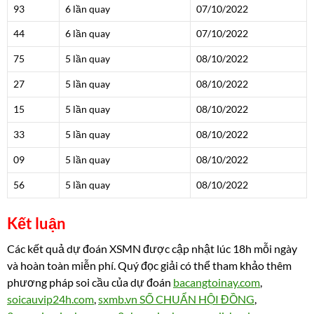
93
6 lần quay
07/10/2022
44
6 lần quay
07/10/2022
75
5 lần quay
08/10/2022
27
5 lần quay
08/10/2022
15
5 lần quay
08/10/2022
33
5 lần quay
08/10/2022
09
5 lần quay
08/10/2022
56
5 lần quay
08/10/2022
Kết luận
Các kết quả dự đoán XSMN được cập nhật lúc 18h mỗi ngày
và hoàn toàn miễn phí. Quý đọc giải có thể tham khảo thêm
phương pháp soi cầu của dự đoán
bacangtoinay.com
,
soicauvip24h.com
,
sxmb.vn SỐ CHUẨN HỘI ĐỒNG
,