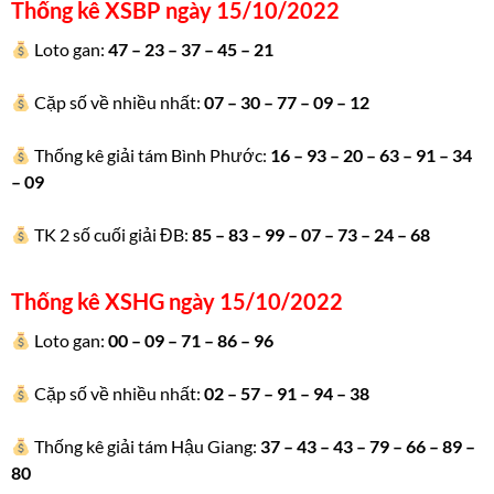
Thống kê XSBP ngày 15/10/2022
Loto gan:
47 – 23 – 37 – 45 – 21
Cặp số về nhiều nhất:
07 – 30 – 77 – 09 – 12
Thống kê giải tám Bình Phước:
16 – 93 – 20 – 63 – 91 – 34
– 09
TK 2 số cuối giải ĐB:
85 – 83 – 99 – 07 – 73 – 24 – 68
Thống kê XSHG ngày 15/10/2022
Loto gan:
00 – 09 – 71 – 86 – 96
Cặp số về nhiều nhất:
02 – 57 – 91 – 94 – 38
Thống kê giải tám Hậu Giang:
37 – 43 – 43 – 79 – 66 – 89 –
80