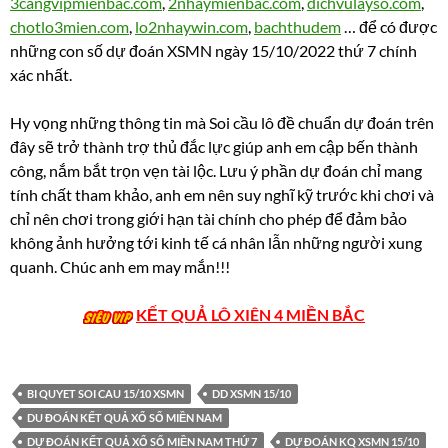
3cangvipmienbac.com
,
2nhaymienbac.com
,
dichvulayso.com
,
chotlo3mien.com
,
lo2nhaywin.com
,
bachthudem
… để có được
những con số dự đoán XSMN ngày 15/10/2022 thứ 7 chính
xác nhất.
Hy vọng những thông tin mà Soi cầu lô đề chuẩn dự đoán trên
đây sẽ trở thành trợ thủ đắc lực giúp anh em cập bến thành
công, nắm bắt trọn vẹn tài lộc. Lưu ý phần dự đoán chỉ mang
tính chất tham khảo, anh em nên suy nghĩ kỹ trước khi chơi và
chỉ nên chơi trong giới hạn tài chính cho phép để đảm bảo
không ảnh hưởng tới kinh tế cá nhân lẫn những người xung
quanh. Chúc anh em may mắn!!!
KẾT QUẢ LÔ XIÊN 4 MIỀN BẮC
BI QUYET SOI CAU 15/10 XSMN
DD XSMN 15/10
DU ĐOÁN KẾT QUẢ XỔ SỐ MIỀN NAM
DỰ ĐOÁN KẾT QUẢ XỔ SỐ MIỀN NAM THỨ 7
DỰ ĐOÁN KQ XSMN 15/10