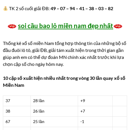
TK 2 số cuối giải ĐB:
49 – 07 – 94 – 41 – 38 – 03 – 82
soi cầu bao lô miền nam đẹp nhất
Thống kê xổ số miền Nam tổng hợp thông tin của những bộ số
đầu đuôi lô tô, giải ĐB, giải tám xuất hiện trong thời gian gần
giúp anh em có thể dự đoán MN chính xác nhất trước khi lựa
chọn cặp số cho ngày hôm nay.
10 cặp số xuất hiện nhiều nhất trong vòng 30 lần quay xổ số
Miền Nam
37
28 lần
+9
38
26 lần
+7
67
25 lần
-1