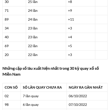
30
25 lần
+8
71
24 lần
+9
89
24 lần
+11
34
23 lần
+3
40
23 lần
+4
69
22 lần
+5
20
22 lần
+3
Những cặp số lâu xuất hiện nhất trong 30 kỳ quay xổ số
Miền Nam
CON SỐ
SỐ LẦN QUAY CHƯA RA
NGÀY RA GẦN NHẤT
02
7 lần quay
06/10/2022
98
6 lần quay
07/10/2022