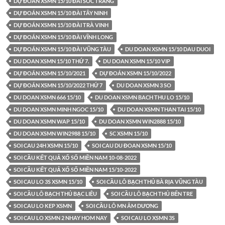
DỰ ĐOÁN XSMN 15/10 ĐÀI SÓC TRĂNG
DỰ ĐOÁN XSMN 15/10 ĐÀI TÂY NINH
DỰ ĐOÁN XSMN 15/10 ĐÀI TRÀ VINH
DỰ ĐOÁN XSMN 15/10 ĐÀI VĨNH LONG
DỰ ĐOÁN XSMN 15/10 ĐÀI VŨNG TÀU
DU DOAN XSMN 15/10 DAU DUOI
DU DOAN XSMN 15/10 THỨ 7.
DU DOAN XSMN 15/10 VIP
DỰ ĐOÁN XSMN 15/10/2021
DỰ ĐOÁN XSMN 15/10/2022
DỰ ĐOÁN XSMN 15/10/2022 THỨ 7
DU DOAN XSMN 3 SO
DU DOAN XSMN 666 15/10
DU DOAN XSMN BACH THU LO 15/10
DU DOAN XSMN MINH NGOC 15/10
DU DOAN XSMN THAN TAI 15/10
DU DOAN XSMN WAP 15/10
DU DOAN XSMN WIN2888 15/10
DU DOAN XSMN WIN2988 15/10
SC XSMN 15/10
SOI CAU 24H XSMN 15/10
SOI CAU DU ĐOAN XSMN 15/10
SOI CẦU KẾT QUẢ XỔ SỐ MIỀN NAM 10-08-2022
SOI CẦU KẾT QUẢ XỔ SỐ MIỀN NAM 15/10-2022
SOI CAU LO 3S XSMN 15/10
SOI CẦU LÔ BẠCH THỦ BÀ RỊA VŨNG TÀU
SOI CẦU LÔ BẠCH THỦ BẠC LIÊU
SOI CẦU LÔ BẠCH THỦ BẾN TRE
SOI CAU LO KEP XSMN
SOI CẦU LÔ MN ÂM DƯƠNG
SOI CAU LO XSMN 2 NHAY HOM NAY
SOI CAU LO XSMN 3S