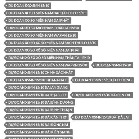
DU DOAN KQXSMN 15/10
DU DOAN XO SO MIỀN NAM BACH THU LO 15/10
DU DOAN XO SO MIỀN NAM DẠI PHÁT
DỰ ĐOÁN XỔ SỐ MIỀN NAM THẦN TÀI 15/10
DU DOAN XO SO MIỀN NAM WAP.VN 15/10
DU DOAN XO SO XỔ SỐ MIỀN NAM BACH THU LO 15/10
DU DOAN XO SO XỔ SỐ MIỀN NAM DẠI PHÁT
DỰ ĐOÁN XỔ SỐ XỔ SỐ MIỀN NAM THẦN TÀI 15/10
DU DOAN XO SO XỔ SỐ MIỀN NAM WAP.VN 15/10
DU DOAN XSMN 15/10
DỰ ĐOÁN XSMN 15/10 CHÍNH XÁC NHẤT
DU DOAN XSMN 15/10 CHUAN NHAT
DU DOAN XSMN 15/10 CO THUONG
DỰ ĐOÁN XSMN 15/10 ĐÀI AN GIANG
DỰ ĐOÁN XSMN 15/10 ĐÀI BẠC LIÊU
DỰ ĐOÁN XSMN 15/10 ĐÀI BẾN TRE
DỰ ĐOÁN XSMN 15/10 ĐÀI BÌNH DƯƠNG
DỰ ĐOÁN XSMN 15/10 ĐÀI BÌNH THUẬN
DỰ ĐOÁN XSMN 15/10 ĐÀI CẦN THƠ
DỰ ĐOÁN XSMN 15/10 ĐÀI ĐÀ LẠT
DỰ ĐOÁN XSMN 15/10 ĐÀI ĐỒNG NAI
DỰ ĐOÁN XSMN 15/10 ĐÀI KIÊN GIANG