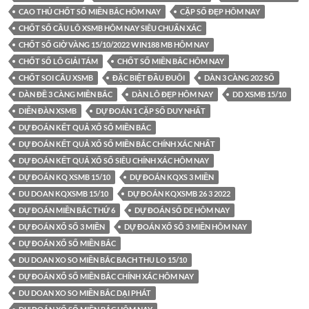
CAO THỦ CHỐT SỐ MIỀN BẮC HÔM NAY
CẶP SỐ ĐẸP HÔM NAY
CHỐT SỐ CẦU LÔ XSMB HÔM NAY SIÊU CHUẨN XÁC
CHỐT SỐ GIỜ VÀNG 15/10/2022 WIN188 MB HÔM NAY
CHỐT SỐ LÔ GIẢI TÁM
CHỐT SỐ MIỀN BẮC HÔM NAY
CHỐT SOI CẦU XSMB
ĐẶC BIỆT ĐẦU ĐUÔI
DÀN 3 CÀNG 202 SỐ
DÀN ĐỀ 3 CÀNG MIỀN BẮC
DÀN LÔ ĐẸP HÔM NAY
DD XSMB 15/10
DIỄN ĐÀN XSMB
DỰ ĐOÁN 1 CẶP SỐ DUY NHẤT
DỰ ĐOÁN KẾT QUẢ XỔ SỐ MIỀN BẮC
DỰ ĐOÁN KẾT QUẢ XỔ SỐ MIỀN BẮC CHÍNH XÁC NHẤT
DỰ ĐOÁN KẾT QUẢ XỔ SỐ SIÊU CHÍNH XÁC HÔM NAY
DỰ ĐOÁN KQ XSMB 15/10
DỰ ĐOÁN KQXS 3 MIỀN
DU DOAN KQXSMB 15/10
DỰ ĐOÁN KQXSMB 26 3 2022
DỰ ĐOÁN MIỀN BẮC THỨ 6
DỰ ĐOÁN SỐ DE HÔM NAY
DỰ ĐOÁN XỔ SỐ 3 MIỀN
DỰ ĐOÁN XỔ SỐ 3 MIỀN HÔM NAY
DỰ ĐOÁN XỔ SỐ MIỀN BẮC
DU DOAN XO SO MIỀN BẮC BACH THU LO 15/10
DỰ ĐOÁN XỔ SỐ MIỀN BẮC CHÍNH XÁC HÔM NAY
DU DOAN XO SO MIỀN BẮC DẠI PHÁT