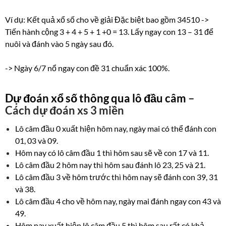
Ví dụ: Kết quả xổ số cho về giải Đặc biệt bao gồm 34510 ->
Tiến hành cộng 3 + 4 + 5 + 1 +0 = 13. Lấy ngay con 13 – 31 để
nuôi và đánh vào 5 ngày sau đó.
-> Ngày 6/7 nổ ngay con đề 31 chuẩn xác 100%.
Dự đoán xổ số thông qua lô đầu câm
–
Cách dự đoán xs 3 miền
Lô câm đầu 0 xuất hiện hôm nay, ngày mai có thể đánh con
01, 03 và 09.
Hôm nay có lô câm đầu 1 thì hôm sau sẽ về con 17 và 11.
Lô câm đầu 2 hôm nay thì hôm sau đánh lô 23, 25 và 21.
Lô câm đầu 3 về hôm trước thì hôm nay sẽ đánh con 39, 31
và 38.
Lô câm đầu 4 cho về hôm nay, ngày mai đánh ngay con 43 và
49.
Hôm nay xuất hiện lô câm đầu 5 thì hôm sau rất có khả