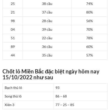
25
38 cầu
74%
21
37 cầu
80%
98
28 cầu
56%
04
39 cầu
70%
51
22 cầu
78%
89
36 cầu
60%
44
35 cầu
57%
Chốt lô Miền Bắc đặc biệt ngày hôm nay
15/10/2022 như sau
Bạch thủ lô
93
Song thủ lô
86 – 68
Xiên 3
77 – 25 – 85