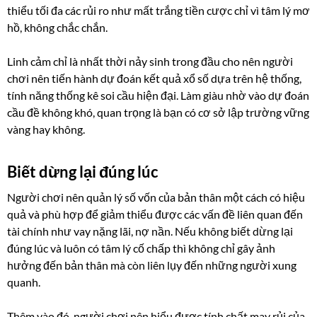
thiểu tối đa các rủi ro như mất trắng tiền cược chỉ vì tâm lý mơ
hồ, không chắc chắn.
Linh cảm chỉ là nhất thời nảy sinh trong đầu cho nên người
chơi nên tiến hành dự đoán kết quả xổ số dựa trên hệ thống,
tính năng thống kê soi cầu hiện đại. Làm giàu nhờ vào dự đoán
cầu đề không khó, quan trọng là bạn có cơ sở lập trường vững
vàng hay không.
Biết dừng lại đúng lúc
Người chơi nên quản lý số vốn của bản thân một cách có hiệu
quả và phù hợp để giảm thiểu được các vấn đề liên quan đến
tài chính như vay nặng lãi, nợ nần. Nếu không biết dừng lại
đúng lúc và luôn có tâm lý cố chấp thì không chỉ gây ảnh
hưởng đến bản thân mà còn liên lụy đến những người xung
quanh.
Thêm vào đó, người chơi nên hiểu được tính chất may rủi của