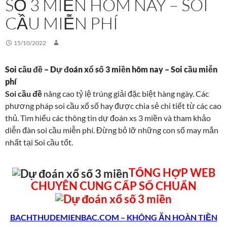
SỐ 3 MIỀN HÔM NAY – SOI
CẦU MIỄN PHÍ
15/10/2022
Soi cầu đề – Dự đoán xổ số 3 miền hôm nay – Soi cầu miễn
phí
Soi cầu đề
nâng cao tỷ lệ trúng giải đặc biệt hàng ngày. Các
phương pháp soi cầu xổ số hay được chia sẻ chi tiết từ các cao
thủ. Tìm hiểu các thông tin dự đoán xs 3 miền và tham khảo
diễn đàn soi cầu miễn phí. Đừng bỏ lỡ những con số may mắn
nhất tại Soi cầu tốt.
TỔNG HỢP WEB
CHUYÊN CUNG CẤP SỐ CHUẨN
BACHTHUDEMIENBAC.COM – KHÔNG ĂN HOÀN TIỀN