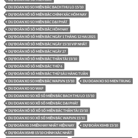
DU DOAN XO SO MIỀN BẮC BACH THU LO 15/10
DỰ ĐOÁN XỔ SỐ MIỀN BẮC CHÍNH XÁC HÔM NAY
DU DOAN XO SO MIỀN BẮC DẠI PHÁT
DỰ ĐOÁN XỔ SỐ MIỀN BẮC HÔM NAY
DỰ ĐOÁN XỔ SỐ MIỀN BẮC NGÀY 1 THÁNG 12 HAI 2021
DỰ ĐOÁN XỔ SỐ MIỀN BẮC NGÀY 15/10 VIP NHẤT
DỰ ĐOÁN XỔ SỐ MIỀN BẮC NGÀY 27
DỰ ĐOÁN XỔ SỐ MIỀN BẮC THẦN TÀI 15/10
DỰ ĐOÁN XỔ SỐ MIỀN BẮC THỨ 6
DỰ ĐOÁN XỔ SỐ MIỀN BẮC THỨ SÁU HÀNG TUẦN
DU DOAN XO SO MIỀN BẮC WAP.VN 15/10
DU DOAN XO SO MIEN TRUNG
DU DOAN XO SO WAP
DU DOAN XO SO XỔ SỐ MIỀN BẮC BACH THU LO 15/10
DU DOAN XO SO XỔ SỐ MIỀN BẮC DẠI PHÁT
DỰ ĐOÁN XỔ SỐ XỔ SỐ MIỀN BẮC THẦN TÀI 15/10
DU DOAN XO SO XỔ SỐ MIỀN BẮC WAP.VN 15/10
DỰ ĐOÁN XS 3 MIỀN HAY NHẤT HIỆN NAY
DỰ ĐOÁN XSMB 15/10
DỰ ĐOÁN XSMB 15/10 CHÍNH XÁC NHẤT