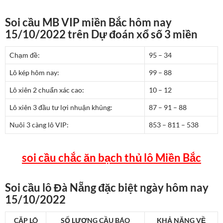
Soi cầu MB VIP miền Bắc hôm nay
15/10/2022 trên Dự đoán xổ số 3 miền
Chạm đề:
95 – 34
Lô kép hôm nay:
99 – 88
Lô xiên 2 chuẩn xác cao:
10 – 12
Lô xiên 3 đầu tư lợi nhuận khủng:
87 – 91 – 88
Nuôi 3 càng lô VIP:
853 – 811 – 538
soi cầu chắc ăn bạch thủ lô Miền Bắc
Soi cầu lô Đà Nẵng đặc biệt ngày hôm nay
15/10/2022
CẶP LÔ
SỐ LƯỢNG CẦU BÁO
KHẢ NĂNG VỀ