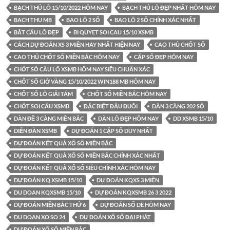
BẠCH THỦ LÔ 15/10/2022 HÔM NAY
BẠCH THỦ LÔ ĐẸP NHẤT HÔM NAY
BACH THU MB
BAO LÔ 2 SỐ
BAO LÔ 2 SỐ CHÍNH XÁC NHẤT
BẮT CẦU LÔ ĐẸP
BI QUYET SOI CAU 15/10 XSMB
CÁCH DỰ ĐOÁN XS 3 MIỀN HAY NHẤT HIỆN NAY
CAO THỦ CHỐT SỐ
CAO THỦ CHỐT SỐ MIỀN BẮC HÔM NAY
CẶP SỐ ĐẸP HÔM NAY
CHỐT SỐ CẦU LÔ XSMB HÔM NAY SIÊU CHUẨN XÁC
CHỐT SỐ GIỜ VÀNG 15/10/2022 WIN188 MB HÔM NAY
CHỐT SỐ LÔ GIẢI TÁM
CHỐT SỐ MIỀN BẮC HÔM NAY
CHỐT SOI CẦU XSMB
ĐẶC BIỆT ĐẦU ĐUÔI
DÀN 3 CÀNG 202 SỐ
DÀN ĐỀ 3 CÀNG MIỀN BẮC
DÀN LÔ ĐẸP HÔM NAY
DD XSMB 15/10
DIỄN ĐÀN XSMB
DỰ ĐOÁN 1 CẶP SỐ DUY NHẤT
DỰ ĐOÁN KẾT QUẢ XỔ SỐ MIỀN BẮC
DỰ ĐOÁN KẾT QUẢ XỔ SỐ MIỀN BẮC CHÍNH XÁC NHẤT
DỰ ĐOÁN KẾT QUẢ XỔ SỐ SIÊU CHÍNH XÁC HÔM NAY
DỰ ĐOÁN KQ XSMB 15/10
DỰ ĐOÁN KQXS 3 MIỀN
DU DOAN KQXSMB 15/10
DỰ ĐOÁN KQXSMB 26 3 2022
DỰ ĐOÁN MIỀN BẮC THỨ 6
DỰ ĐOÁN SỐ DE HÔM NAY
DU DOAN XO SO 24
DỰ ĐOÁN XỔ SỐ ĐẠI PHÁT
DỰ ĐOÁN XỔ SỐ MIỀN BẮC