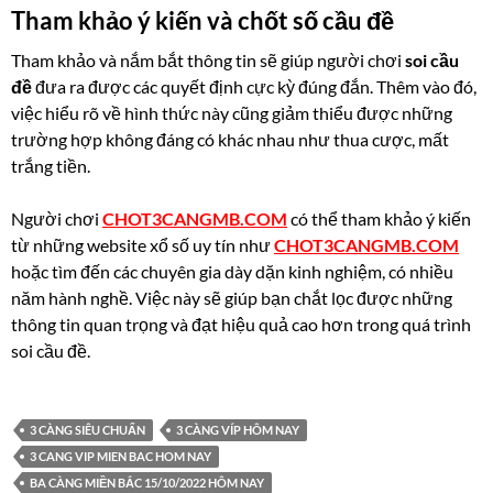
Tham khảo ý kiến và chốt số cầu đề
Tham khảo và nắm bắt thông tin sẽ giúp người chơi
soi cầu
đề
đưa ra được các quyết định cực kỳ đúng đắn. Thêm vào đó,
việc hiểu rõ về hình thức này cũng giảm thiểu được những
trường hợp không đáng có khác nhau như thua cược, mất
trắng tiền.
Người chơi
CHOT3CANGMB.COM
có thể tham khảo ý kiến
từ những website xổ số uy tín như
CHOT3CANGMB.COM
hoặc tìm đến các chuyên gia dày dặn kinh nghiệm, có nhiều
năm hành nghề. Việc này sẽ giúp bạn chắt lọc được những
thông tin quan trọng và đạt hiệu quả cao hơn trong quá trình
soi cầu đề.
3 CÀNG SIÊU CHUẨN
3 CÀNG VÍP HÔM NAY
3 CANG VIP MIEN BAC HOM NAY
BA CÀNG MIỀN BẮC 15/10/2022 HÔM NAY