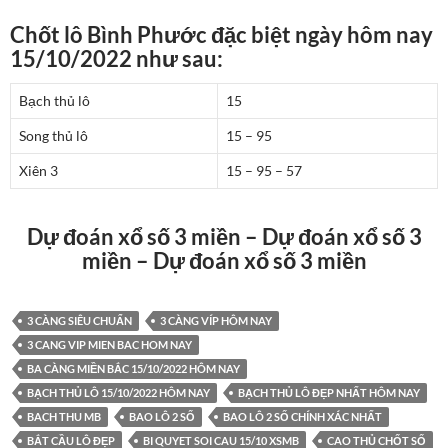
Chốt lô Bình Phước đặc biệt ngày hôm nay
15/10/2022 như sau:
Bạch thủ lô
15
Song thủ lô
15 – 95
Xiên 3
15 – 95 – 57
Dự đoán xổ số 3 miền – Dự đoán xổ số 3
miền – Dự đoán xổ số 3 miền
3 CÀNG SIÊU CHUẨN
3 CÀNG VÍP HÔM NAY
3 CANG VIP MIEN BAC HOM NAY
BA CÀNG MIỀN BẮC 15/10/2022 HÔM NAY
BẠCH THỦ LÔ 15/10/2022 HÔM NAY
BẠCH THỦ LÔ ĐẸP NHẤT HÔM NAY
BACH THU MB
BAO LÔ 2 SỐ
BAO LÔ 2 SỐ CHÍNH XÁC NHẤT
BẮT CẦU LÔ ĐẸP
BI QUYET SOI CAU 15/10 XSMB
CAO THỦ CHỐT SỐ