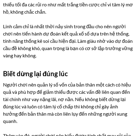
thiểu tối đa các rủi ro như mất trắng tiền cược chỉ vì tâm lý mơ
hồ, không chắc chắn.
Linh cảm chỉ là nhất thời nảy sinh trong đầu cho nên người
chơi nên tiến hành dự đoán kết quả xổ số dựa trên hệ thống,
tính năng thống kê soi cầu hiện đại. Làm giàu nhờ vào dự đoán
cầu đề không khó, quan trọng là bạn có cơ sở lập trường vững
vàng hay không.
Biết dừng lại đúng lúc
Người chơi nên quản lý số vốn của bản thân một cách có hiệu
quả và phù hợp để giảm thiểu được các vấn đề liên quan đến
tài chính như vay nặng lãi, nợ nần. Nếu không biết dừng lại
đúng lúc và luôn có tâm lý cố chấp thì không chỉ gây ảnh
hưởng đến bản thân mà còn liên lụy đến những người xung
quanh.
Thêm vào đó, người chơi nên hiểu được tính chất may rủi của