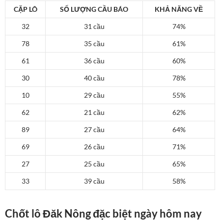
CẶP LÔ
SỐ LƯỢNG CẦU BÁO
KHẢ NĂNG VỀ
32
31 cầu
74%
78
35 cầu
61%
61
36 cầu
60%
30
40 cầu
78%
10
29 cầu
55%
62
21 cầu
62%
89
27 cầu
64%
69
26 cầu
71%
27
25 cầu
65%
33
39 cầu
58%
Chốt lô Đăk Nông đặc biệt ngày hôm nay