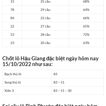
15
25 cầu
68%
78
29 cầu
64%
84
22 cầu
66%
22
27 cầu
65%
53
28 cầu
72%
23
20 cầu
63%
Chốt lô Hậu Giang đặc biệt ngày hôm nay
15/10/2022 như sau:
Bạch thủ lô
83
Song thủ lô
83 – 51
Xiên 3
83 – 51 – 30