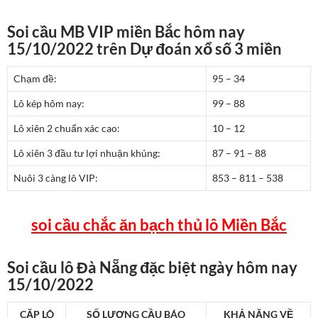
Soi cầu MB VIP miền Bắc hôm nay
15/10/2022 trên Dự đoán xổ số 3 miền
Chạm đề:
95 – 34
Lô kép hôm nay:
99 – 88
Lô xiên 2 chuẩn xác cao:
10 – 12
Lô xiên 3 đầu tư lợi nhuận khủng:
87 – 91 – 88
Nuôi 3 càng lô VIP:
853 – 811 – 538
soi cầu chắc ăn bạch thủ lô Miền Bắc
Soi cầu lô Đà Nẵng đặc biệt ngày hôm nay
15/10/2022
CẶP LÔ
SỐ LƯỢNG CẦU BÁO
KHẢ NĂNG VỀ