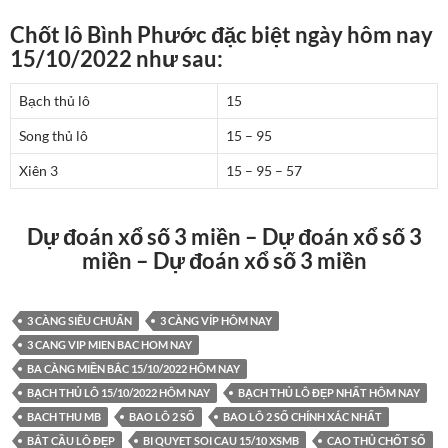
Chốt lô Bình Phước đặc biệt ngày hôm nay
15/10/2022 như sau:
Bạch thủ lô
15
Song thủ lô
15 – 95
Xiên 3
15 – 95 – 57
Dự đoán xổ số 3 miền – Dự đoán xổ số 3
miền – Dự đoán xổ số 3 miền
3 CÀNG SIÊU CHUẨN
3 CÀNG VÍP HÔM NAY
3 CANG VIP MIEN BAC HOM NAY
BA CÀNG MIỀN BẮC 15/10/2022 HÔM NAY
BẠCH THỦ LÔ 15/10/2022 HÔM NAY
BẠCH THỦ LÔ ĐẸP NHẤT HÔM NAY
BACH THU MB
BAO LÔ 2 SỐ
BAO LÔ 2 SỐ CHÍNH XÁC NHẤT
BẮT CẦU LÔ ĐẸP
BI QUYET SOI CAU 15/10 XSMB
CAO THỦ CHỐT SỐ