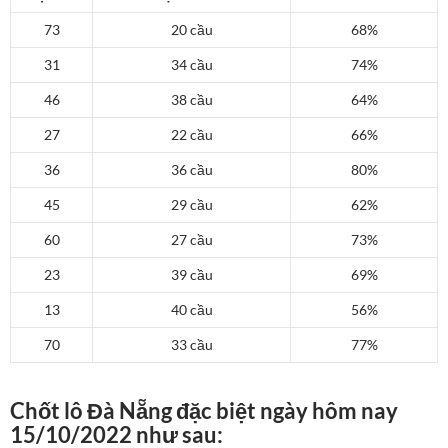
73
20 cầu
68%
31
34 cầu
74%
46
38 cầu
64%
27
22 cầu
66%
36
36 cầu
80%
45
29 cầu
62%
60
27 cầu
73%
23
39 cầu
69%
13
40 cầu
56%
70
33 cầu
77%
Chốt lô Đà Nẵng đặc biệt ngày hôm nay
15/10/2022 như sau: