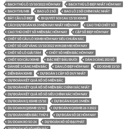
BẠCH THỦ LÔ 15/10/2022 HÔM NAY
BẠCH THỦ LÔ ĐẸP NHẤT HÔM NAY
BACH THU MB
BAO LÔ 2 SỐ
BAO LÔ 2 SỐ CHÍNH XÁC NHẤT
BẮT CẦU LÔ ĐẸP
BI QUYET SOI CAU 15/10 XSMB
CÁCH DỰ ĐOÁN XS 3 MIỀN HAY NHẤT HIỆN NAY
CAO THỦ CHỐT SỐ
CAO THỦ CHỐT SỐ MIỀN BẮC HÔM NAY
CẶP SỐ ĐẸP HÔM NAY
CHỐT SỐ CẦU LÔ XSMB HÔM NAY SIÊU CHUẨN XÁC
CHỐT SỐ GIỜ VÀNG 15/10/2022 WIN188 MB HÔM NAY
CHỐT SỐ LÔ GIẢI TÁM
CHỐT SỐ MIỀN BẮC HÔM NAY
CHỐT SOI CẦU XSMB
ĐẶC BIỆT ĐẦU ĐUÔI
DÀN 3 CÀNG 202 SỐ
DÀN ĐỀ 3 CÀNG MIỀN BẮC
DÀN LÔ ĐẸP HÔM NAY
DD XSMB 15/10
DIỄN ĐÀN XSMB
DỰ ĐOÁN 1 CẶP SỐ DUY NHẤT
DỰ ĐOÁN KẾT QUẢ XỔ SỐ MIỀN BẮC
DỰ ĐOÁN KẾT QUẢ XỔ SỐ MIỀN BẮC CHÍNH XÁC NHẤT
DỰ ĐOÁN KẾT QUẢ XỔ SỐ SIÊU CHÍNH XÁC HÔM NAY
DỰ ĐOÁN KQ XSMB 15/10
DỰ ĐOÁN KQXS 3 MIỀN
DU DOAN KQXSMB 15/10
DỰ ĐOÁN KQXSMB 26 3 2022
DỰ ĐOÁN MIỀN BẮC THỨ 6
DỰ ĐOÁN SỐ DE HÔM NAY
DU DOAN XO SO 24
DỰ ĐOÁN XỔ SỐ ĐẠI PHÁT
DỰ ĐOÁN XỔ SỐ MIỀN BẮC