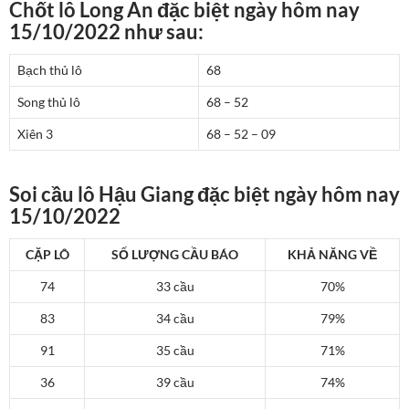
Chốt lô Long An đặc biệt ngày hôm nay
15/10/2022 như sau:
Bạch thủ lô
68
Song thủ lô
68 – 52
Xiên 3
68 – 52 – 09
Soi cầu lô Hậu Giang đặc biệt ngày hôm nay
15/10/2022
CẶP LÔ
SỐ LƯỢNG CẦU BÁO
KHẢ NĂNG VỀ
74
33 cầu
70%
83
34 cầu
79%
91
35 cầu
71%
36
39 cầu
74%