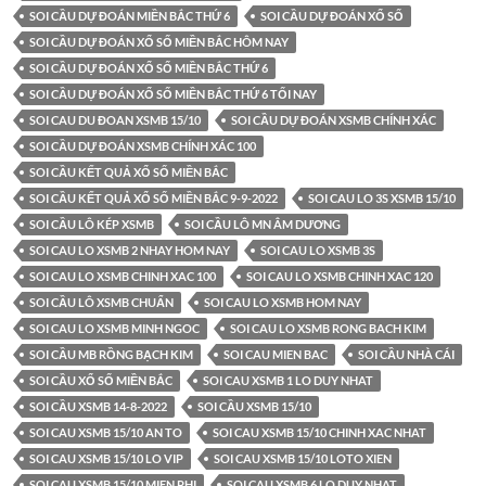
SOI CẦU DỰ ĐOÁN MIỀN BẮC THỨ 6
SOI CẦU DỰ ĐOÁN XỔ SỐ
SOI CẦU DỰ ĐOÁN XỔ SỐ MIỀN BẮC HÔM NAY
SOI CẦU DỰ ĐOÁN XỔ SỐ MIỀN BẮC THỨ 6
SOI CẦU DỰ ĐOÁN XỔ SỐ MIỀN BẮC THỨ 6 TỐI NAY
SOI CAU DU ĐOAN XSMB 15/10
SOI CẦU DỰ ĐOÁN XSMB CHÍNH XÁC
SOI CẦU DỰ ĐOÁN XSMB CHÍNH XÁC 100
SOI CẦU KẾT QUẢ XỔ SỐ MIỀN BẮC
SOI CẦU KẾT QUẢ XỔ SỐ MIỀN BẮC 9-9-2022
SOI CAU LO 3S XSMB 15/10
SOI CẦU LÔ KÉP XSMB
SOI CẦU LÔ MN ÂM DƯƠNG
SOI CAU LO XSMB 2 NHAY HOM NAY
SOI CAU LO XSMB 3S
SOI CAU LO XSMB CHINH XAC 100
SOI CAU LO XSMB CHINH XAC 120
SOI CẦU LÔ XSMB CHUẨN
SOI CAU LO XSMB HOM NAY
SOI CAU LO XSMB MINH NGOC
SOI CAU LO XSMB RONG BACH KIM
SOI CẦU MB RỒNG BẠCH KIM
SOI CAU MIEN BAC
SOI CẦU NHÀ CÁI
SOI CẦU XỔ SỐ MIỀN BẮC
SOI CAU XSMB 1 LO DUY NHAT
SOI CẦU XSMB 14-8-2022
SOI CẦU XSMB 15/10
SOI CAU XSMB 15/10 AN TO
SOI CAU XSMB 15/10 CHINH XAC NHAT
SOI CAU XSMB 15/10 LO VIP
SOI CAU XSMB 15/10 LOTO XIEN
SOI CAU XSMB 15/10 MIEN PHI
SOI CAU XSMB 6 LO DUY NHAT