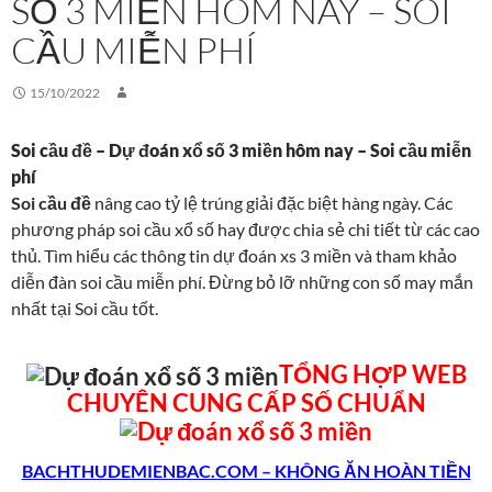
SỐ 3 MIỀN HÔM NAY – SOI
CẦU MIỄN PHÍ
15/10/2022
Soi cầu đề – Dự đoán xổ số 3 miền hôm nay – Soi cầu miễn
phí
Soi cầu đề
nâng cao tỷ lệ trúng giải đặc biệt hàng ngày. Các
phương pháp soi cầu xổ số hay được chia sẻ chi tiết từ các cao
thủ. Tìm hiểu các thông tin dự đoán xs 3 miền và tham khảo
diễn đàn soi cầu miễn phí. Đừng bỏ lỡ những con số may mắn
nhất tại Soi cầu tốt.
TỔNG HỢP WEB
CHUYÊN CUNG CẤP SỐ CHUẨN
BACHTHUDEMIENBAC.COM – KHÔNG ĂN HOÀN TIỀN