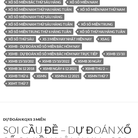
XỔ SỐ MIỀN BẮC THỨ SÁU HÀNG
XỔ SỐ MIỀN NAM
XỔ SỐ MIỀN NAM THỨ HAI HÀNG TUẦN
XỔ SỐ MIỀN NAM THỨ NAM
XỔ SỐ MIỀN NAM THỨ SÁU HÀNG
XỔ SỐ MIỀN NAM THỨ SÁU HÀNG TUẦN
XỔ SỐ MIỀN TRUNG
XỔ SỐ MIỀN TRUNG THỨ 6 HÀNG TUẦN
XỔ SỐ THỨ HAI HÀNG TUẦN
XỔ SỐ THỨ SÁU
XS 3 MIỀN HAY NHẤT HIỆN NAY
XSAG
XSMB - DỰ ĐOÁN XỔ SỐ MIỀN BẮC HÔM NAY
XSMB - DỰ ĐOÁN XỔ SỐ MIỀN BẮC HÔM NAY TRỰC TIẾP
XSMB 15/10
XSMB 15/10/202
XSMB 15/10/2022
XSMB 30 NGÀY
XSMB 36 12 2018
XSMB NGÀY 6 12 2021
XSMB THU 2 —
XSMB THỨ 6
XSMN
XSMN 6 12 2021
XSMN THỨ 7
XSMT THỨ 7
DỰ ĐOÁN KQXS 3 MIỀN
SOI CẦU ĐỀ – DỰ ĐOÁN XỔ