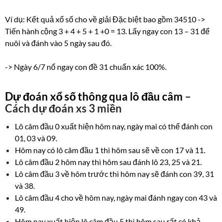
Ví dụ: Kết quả xổ số cho về giải Đặc biệt bao gồm 34510 ->
Tiến hành cộng 3 + 4 + 5 + 1 +0 = 13. Lấy ngay con 13 – 31 để
nuôi và đánh vào 5 ngày sau đó.
-> Ngày 6/7 nổ ngay con đề 31 chuẩn xác 100%.
Dự đoán xổ số thông qua lô đầu câm
–
Cách dự đoán xs 3 miền
Lô câm đầu 0 xuất hiện hôm nay, ngày mai có thể đánh con
01, 03 và 09.
Hôm nay có lô câm đầu 1 thì hôm sau sẽ về con 17 và 11.
Lô câm đầu 2 hôm nay thì hôm sau đánh lô 23, 25 và 21.
Lô câm đầu 3 về hôm trước thì hôm nay sẽ đánh con 39, 31
và 38.
Lô câm đầu 4 cho về hôm nay, ngày mai đánh ngay con 43 và
49.
Hôm nay xuất hiện lô câm đầu 5 thì hôm sau rất có khả