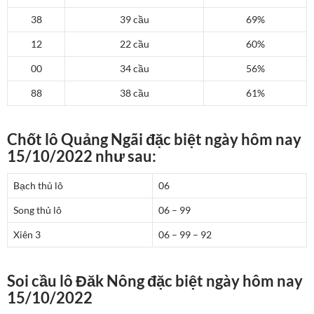
38
39 cầu
69%
12
22 cầu
60%
00
34 cầu
56%
88
38 cầu
61%
Chốt lô Quảng Ngãi đặc biệt ngày hôm nay
15/10/2022 như sau:
Bạch thủ lô
06
Song thủ lô
06 – 99
Xiên 3
06 – 99 – 92
Soi cầu lô Đăk Nông đặc biệt ngày hôm nay
15/10/2022