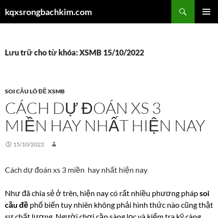
Chuyển
Tìm
kqxsrongbachkim.com
đến
kiếm
TRÌNH
nội
ĐƠN CƠ
dung
SỞ
Lưu trữ cho từ khóa: XSMB 15/10/2022
SOI CẦU LÔ ĐỀ XSMB
CÁCH DỰ ĐOÁN XS 3
MIỀN HAY NHẤT HIỆN NAY
15/10/2022
Cách dự đoán xs 3 miền hay nhất hiện nay
Như đã chia sẻ ở trên, hiện nay có rất nhiều phương pháp
soi
cầu đề
phổ biến tuy nhiên không phải hình thức nào cũng thật
sự chất lượng. Người chơi cần sàng lọc và kiểm tra kỹ càng