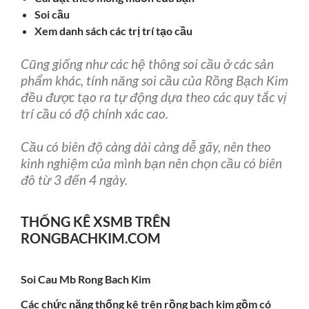
Soi cầu
Xem danh sách các trị trí tạo cầu
Cũng giống như các hệ thông soi cầu ở các sản
phẩm khác, tính năng soi cầu của Rồng Bạch Kim
đều được tạo ra tự động dựa theo các quy tắc vị
trí cầu có độ chính xác cao.
Cầu có biên độ càng dài càng dễ gãy, nên theo
kinh nghiệm của mình bạn nên chọn cầu có biên
đô từ 3 đến 4 ngày.
THỐNG KÊ XSMB TRÊN
RONGBACHKIM.COM
Soi Cau Mb Rong Bach Kim
Các chức năng thống kê trên rồng bạch kim gồm có