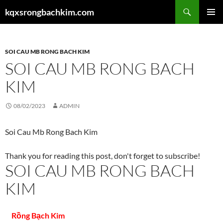
Chuyển
Tìm
kqxsrongbachkim.com
đến
kiếm
TRÌNH
nội
ĐƠN CƠ
dung
SỞ
SOI CAU MB RONG BACH KIM
SOI CAU MB RONG BACH
KIM
08/02/2023
ADMIN
Soi Cau Mb Rong Bach Kim
Thank you for reading this post, don't forget to subscribe!
SOI CAU MB RONG BACH
KIM
Rồng Bạch Kim