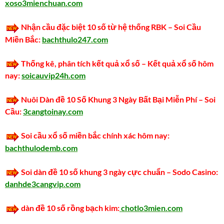
xoso3mienchuan.com
Nhận cầu đặc biệt 10 số từ hệ thống RBK – Soi Cầu
Miền Bắc:
bachthulo247.com
Thống kê, phân tích kết quả xổ số – Kết quả xổ số hôm
nay:
soicauvip24h.com
Nuôi Dàn đề 10 Số Khung 3 Ngày Bất Bại Miễn Phí – Soi
Cầu:
3cangtoinay.com
Soi cầu xổ số miền bắc chính xác hôm nay:
bachthulodemb.com
Soi dàn đề 10 số khung 3 ngày cực chuẩn – Sodo Casino:
danhde3cangvip.com
dàn đề 10 số rồng bạch kim:
chotlo3mien.com