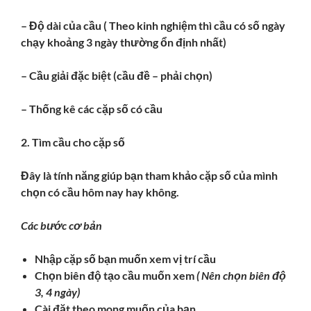
– Độ dài của cầu ( Theo kinh nghiệm thì cầu có số ngày
chạy khoảng 3 ngày thường ổn định nhất)
– Cầu giải đặc biệt (cầu đề – phải chọn)
– Thống kê các cặp số có cầu
2. Tìm cầu cho cặp số
Đây là tính năng giúp bạn tham khảo cặp số của mình
chọn có cầu hôm nay hay không.
Các bước cơ bản
Nhập cặp số bạn muốn xem vị trí cầu
Chọn biên độ tạo cầu muốn xem
( Nên chọn biên độ
3, 4 ngày)
Cài đặt theo mong muốn của bạn