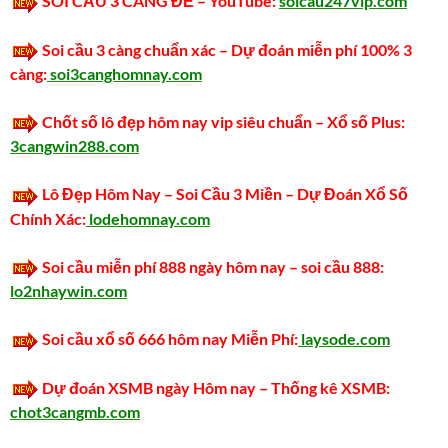
SOI CẦU 3 CÀNG ĐỀ – YouTube:
soicau247vip.com
Soi cầu 3 càng chuẩn xác – Dự đoán miễn phí 100% 3
càng:
soi3canghomnay.com
Chốt số lô đẹp hôm nay vip siêu chuẩn – Xổ số Plus:
3cangwin288.com
Lô Đẹp Hôm Nay – Soi Cầu 3 Miền – Dự Đoán Xổ Số
Chính Xác:
lodehomnay.com
Soi cầu miễn phí 888 ngày hôm nay – soi cầu 888:
lo2nhaywin.com
Soi cầu xổ số 666 hôm nay Miễn Phí:
laysode.com
Dự đoán XSMB ngày Hôm nay – Thống kê XSMB:
chot3cangmb.com