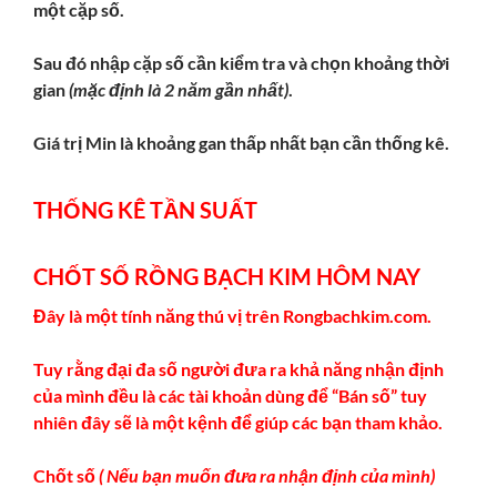
một cặp số.
Sau đó nhập cặp số cần kiểm tra và chọn khoảng thời
gian
(mặc định là 2 năm gần nhất)
.
Giá trị Min là khoảng gan thấp nhất bạn cần thống kê.
THỐNG KÊ TẦN SUẤT
CHỐT SỐ RỒNG BẠCH KIM HÔM NAY
Đây là một tính năng thú vị trên Rongbachkim.com.
Tuy rằng đại đa số người đưa ra khả năng nhận định
của mình đều là các tài khoản dùng để “Bán số” tuy
nhiên đây sẽ là một kệnh để giúp các bạn tham khảo.
Chốt số
( Nếu bạn muốn đưa ra nhận định của mình)