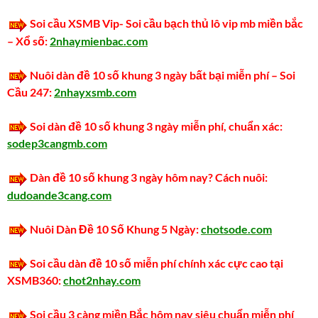
Soi cầu XSMB Vip- Soi cầu bạch thủ lô vip mb miền bắc
– Xổ số:
2nhaymienbac.com
Nuôi dàn đề 10 số khung 3 ngày bất bại miễn phí – Soi
Cầu 247:
2nhayxsmb.com
Soi dàn đề 10 số khung 3 ngày miễn phí, chuẩn xác:
sodep3cangmb.com
Dàn đề 10 số khung 3 ngày hôm nay? Cách nuôi:
dudoande3cang.com
Nuôi Dàn Đề 10 Số Khung 5 Ngày:
chotsode.com
Soi cầu dàn đề 10 số miễn phí chính xác cực cao tại
XSMB360:
chot2nhay.com
Soi cầu 3 càng miền Bắc hôm nay siêu chuẩn miễn phí