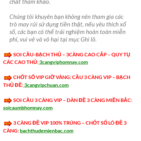
chất tham khảo.
Chúng tôi khuyên bạn không nên tham gia các
trò may rủi sử dụng tiền thật, nếu yêu thích xổ
số, các bạn có thể trải nghiệm hoàn toàn miễn
phí, vui vẻ và vô hại tại mục Ghi lô.
SOI CẦU-BẠCH THỦ – 3CÀNG CAO CẤP – QUY TỤ
CÁC CAO THỦ:
3cangviphomnay.com
CHỐT SỐ VIP GIỜ VÀNG: CẦU 3 CÀNG VIP – BẠCH
THỦ ĐỀ:
3cangvipchuan.com
SOI CẦU 3 CÀNG VIP – DÀN ĐỀ 3 CÀNG MIỀN BẮC:
soicaumbhomnay.com
3 CÀNG ĐỀ VIP 100% TRÚNG – CHỐT SỐ LÔ ĐỀ 3
CÀNG:
bachthudemienbac.com