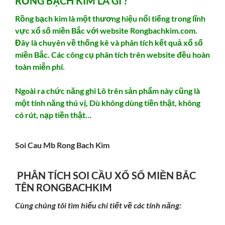
RỒNG BẠCH KIM LÀ GÌ ?
Rồng bạch kim là một thương hiệu nổi tiếng trong lĩnh
vực xổ số miền Bắc với website Rongbachkim.com.
Đây là chuyên về thống kê và phân tích kết quả xổ số
miền Bắc. Các công cụ phân tích trên website đều hoàn
toàn miễn phí.
Ngoài ra chức năng ghi Lô trên sản phẩm này cũng là
một tính năng thú vị, Dù không dùng tiền thật, không
có rút, nạp tiền thật…
Soi Cau Mb Rong Bach Kim
PHÂN TÍCH SOI CẦU XỔ SỐ MIỀN BẮC
TÊN RONGBACHKIM
Cùng chúng tôi tìm hiểu chi tiết về các tính năng: