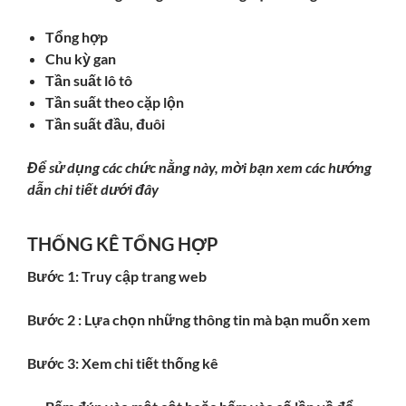
Tổng hợp
Chu kỳ gan
Tần suất lô tô
Tần suất theo cặp lộn
Tần suất đầu, đuôi
Để sử dụng các chức nằng này, mời bạn xem các hướng
dẫn chi tiết dưới đây
THỐNG KÊ TỔNG HỢP
Bước 1: Truy cập trang web
Bước 2 : Lựa chọn những thông tin mà bạn muốn xem
Bước 3: Xem chi tiết thống kê