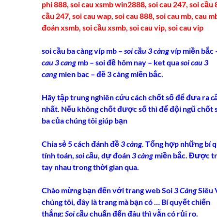
phi 888, soi cau xsmb win2888, soi cau 247, soi cầu 
cầu 247, soi cau wap, soi cau 888, soi cau mb, cau mb,
đoán xsmb, soi cầu xsmb, soi cau vip, soi cau vip
soi cầu ba càng víp mb –
soi cầu 3 càng
víp miền bắc
cau 3 cang
mb – soi đề hôm nay – ket qua
soi cau 3
cang
mien bac – đề 3 càng miền bắc.
Hãy tập trung nghiên cứu cách chốt số để đưa ra
c
nhất. Nếu không chốt được số thì để đội ngũ chốt s
ba của chúng tôi giúp bạn
Chia sẻ 5 cách đánh đề
3 càng
. Tổng hợp những bí 
tính toán,
soi cầu
, dự đoán
3 càng
miền bắc. Được t
tay nhau trong thời gian qua.
Chào mừng bạn đến với trang web Soi
3 Càng
Siêu 
chúng tôi, đây là trang mà bạn có … Bí quyết chiến
thắng:
Soi cầu
chuẩn đến đâu thì vẫn có rủi ro.