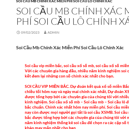
SOI CẦU MB CHÍNH XÁC MIỄN PHÍ SOI CẦU LÔ CHÍNH XÁC
SOI CẦU MB CHÍNH XÁC 
PHÍ SOI CẦU LÔ CHÍNH X
09/02/2023
ADMIN
Soi Cầu Mb Chính Xác Miễn Phí Soi Cầu Lô Chính Xác
Soi cầu vip miền bắc, soi cầu xổ số mb, soi cầu xổ số miền
Với các chuyên gia hàng đầu, nhiều năm kinh nghiệm soi 
kết đem lại những con số chính xác nhất cho bạn.
SOI CẦU VIP MIỀN BẮC. Dự đoán kết quả xổ số miền Bắ
chiều tối hôm nay và ngày mai chính xác nhất, Dự đoán 
được tổng hợp bởi các chuyên gia của chúng tôi với nhi
kinh nghiệm. Soi cầu xổ số mb – Soi cầu mb – Soi cầu lô 
bắc chuẩn. Chính xác nhất hôm nay miễn phí. Soi cầu miề
nay còn được mọi người gọi tắt là soi cầu XSMB. Soi cầu
bắc được tổng hợp bởi các chuyên gia của chúng tôi với 
năm kinh nghiệm thống kê soi cầu để chọn ra các cặp số 
khảo may mắn nhất cho bạn