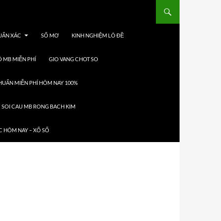
UẨN XÁC
SỔ MƠ
KINH NGHIỆM LÔ ĐỀ
Ô MB MIỄN PHÍ
GIO VANG CHOT SO
HUẨN MIỄN PHÍ HÔM NAY 100%
SOI CAU MB RONG BACH KIM
C HÔM NAY – XỔ SỐ