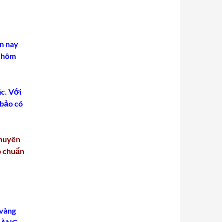
ện nay
 hôm
c. Với
 bảo có
chuyên
p chuẩn
 vàng