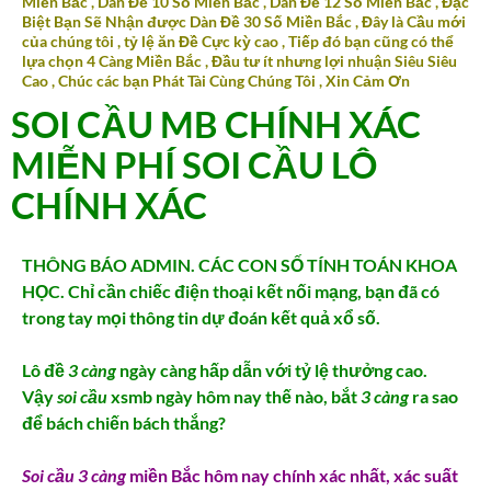
Miền Bắc , Dàn Đề 10 Số Miền Bắc , Dàn Đề 12 Số Miền Bắc , Đặc
Biệt Bạn Sẽ Nhận được Dàn Đề 30 Số Miền Bắc , Đây là Cầu mới
của chúng tôi , tỷ lệ ăn Đề Cực kỳ cao , Tiếp đó bạn cũng có thể
lựa chọn 4 Càng Miền Bắc , Đầu tư ít nhưng lợi nhuận Siêu Siêu
Cao , Chúc các bạn Phát Tài Cùng Chúng Tôi , Xin Cảm Ơn
SOI CẦU MB CHÍNH XÁC
MIỄN PHÍ SOI CẦU LÔ
CHÍNH XÁC
THÔNG BÁO ADMIN. CÁC CON SỐ TÍNH TOÁN KHOA
HỌC. Chỉ cần chiếc điện thoại kết nối mạng, bạn đã có
trong tay mọi thông tin dự đoán kết quả xổ số.
Lô đề
3 càng
ngày càng hấp dẫn với tỷ lệ thưởng cao.
Vậy
soi cầu
xsmb ngày hôm nay thế nào, bắt
3 càng
ra sao
để bách chiến bách thắng?
Soi cầu 3 càng
miền Bắc hôm nay chính xác nhất, xác suất