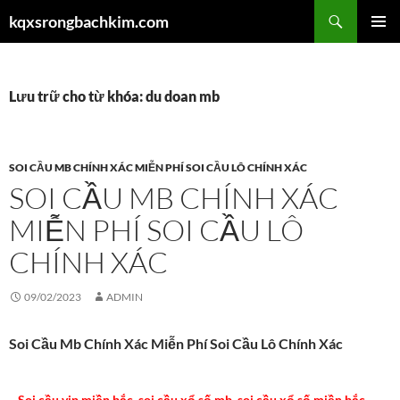
Chuyển
Tìm
kqxsrongbachkim.com
đến
kiếm
TRÌNH
nội
ĐƠN CƠ
dung
SỞ
Lưu trữ cho từ khóa: du doan mb
SOI CẦU MB CHÍNH XÁC MIỄN PHÍ SOI CẦU LÔ CHÍNH XÁC
SOI CẦU MB CHÍNH XÁC
MIỄN PHÍ SOI CẦU LÔ
CHÍNH XÁC
09/02/2023
ADMIN
Soi Cầu Mb Chính Xác Miễn Phí Soi Cầu Lô Chính Xác
Soi cầu vip miền bắc, soi cầu xổ số mb, soi cầu xổ số miền bắc.