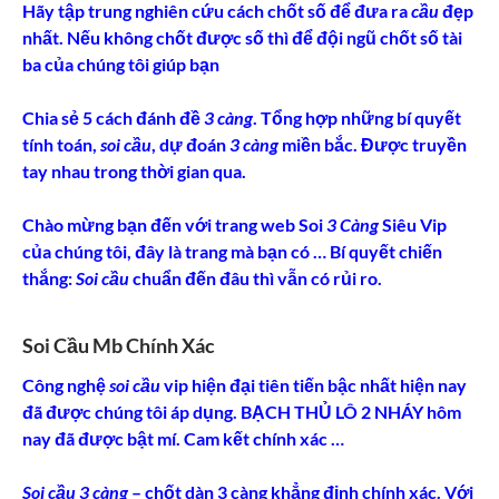
Hãy tập trung nghiên cứu cách chốt số để đưa ra
cầu
đẹp
nhất. Nếu không chốt được số thì để đội ngũ chốt số tài
ba của chúng tôi giúp bạn
Chia sẻ 5 cách đánh đề
3 càng
. Tổng hợp những bí quyết
tính toán,
soi cầu
, dự đoán
3 càng
miền bắc. Được truyền
tay nhau trong thời gian qua.
Chào mừng bạn đến với trang web Soi
3 Càng
Siêu Vip
của chúng tôi, đây là trang mà bạn có … Bí quyết chiến
thắng:
Soi cầu
chuẩn đến đâu thì vẫn có rủi ro.
Soi Cầu Mb Chính Xác
Công nghệ
soi cầu
vip hiện đại tiên tiến bậc nhất hiện nay
đã được chúng tôi áp dụng. BẠCH THỦ LÔ 2 NHÁY hôm
nay đã được bật mí. Cam kết chính xác …
Soi cầu 3 càng
– chốt dàn 3 càng khẳng định chính xác. Với