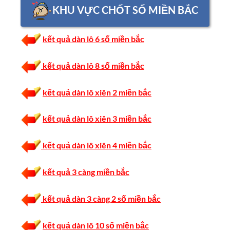
KHU VỰC CHỐT SỐ MIỀN BẮC
kết quả dàn lô 6 số miền bắc
kết quả dàn lô 8 số miền bắc
kết quả dàn lô xiên 2 miền bắc
kết quả dàn lô xiên 3 miền bắc
kết quả dàn lô xiên 4 miền bắc
kết quả 3 càng miền bắc
kết quả dàn 3 càng 2 số miền bắc
kết quả dàn lô 10 số miền bắc