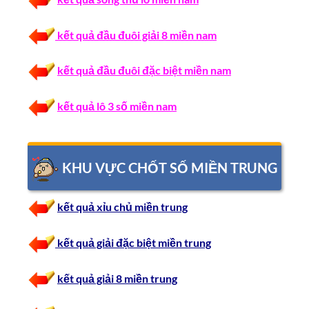
kết quả đầu đuôi giải 8 miền nam
kết quả đầu đuôi đặc biệt miền nam
kết quả lô 3 số miền nam
KHU VỰC CHỐT SỐ MIỀN TRUNG
kết quả xỉu chủ miền trung
kết quả giải đặc biệt miền trung
kết quả giải 8 miền trung