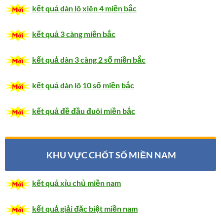
kết quả dàn lô xiên 4 miền bắc
kết quả 3 càng miền bắc
kết quả dàn 3 càng 2 số miền bắc
kết quả dàn lô 10 số miền bắc
kết quả đề đầu đuôi miền bắc
KHU VỰC CHỐT SỐ MIỀN NAM
kết quả xỉu chủ miền nam
kết quả giải đặc biệt miền nam