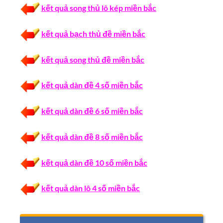
kết quả song thủ lô kép miền bắc
kết quả bạch thủ đề miền bắc
kết quả song thủ đề miền bắc
kết quả dàn đề 4 số miền bắc
kết quả dàn đề 6 số miền bắc
kết quả dàn đề 8 số miền bắc
kết quả dàn đề 10 số miền bắc
kết quả dàn lô 4 số miền bắc