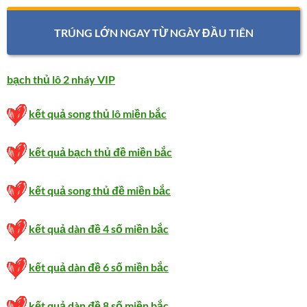
TRÚNG LỚN NGAY TỪ NGÀY ĐẦU TIÊN
bạch thủ lô 2 nháy VIP
kết quả song thủ lô miền bắc
kết quả bạch thủ đề miền bắc
kết quả song thủ đề miền bắc
kết quả dàn đề 4 số miền bắc
kết quả dàn đề 6 số miền bắc
kết quả dàn đề 8 số miền bắc