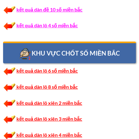
kết quả dàn đề 10 số miền bắc
kết quả dàn lô 4 số miền bắc
KHU VỰC CHỐT SỐ MIỀN BẮC
kết quả dàn lô 6 số miền bắc
kết quả dàn lô 8 số miền bắc
kết quả dàn lô xiên 2 miền bắc
kết quả dàn lô xiên 3 miền bắc
kết quả dàn lô xiên 4 miền bắc