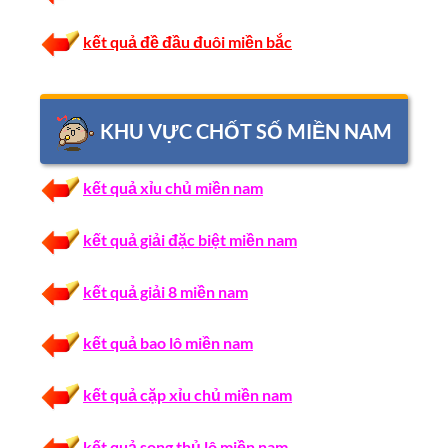
kết quả đề đầu đuôi miền bắc
KHU VỰC CHỐT SỐ MIỀN NAM
kết quả xỉu chủ miền nam
kết quả giải đặc biệt miền nam
kết quả giải 8 miền nam
kết quả bao lô miền nam
kết quả cặp xỉu chủ miền nam
kết quả song thủ lô miền nam