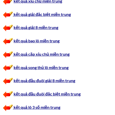
kết quả xỉu chủ miền trung
kết quả giải đặc biệt miền trung
kết quả giải 8 miền trung
kết quả bao lô miền trung
kết quả cặp xỉu chủ miền trung
kết quả song thủ lô miền trung
kết quả đầu đuôi giải 8 miền trung
kết quả đầu đuôi đặc biệt miền trung
kết quả lô 3 số miền trung