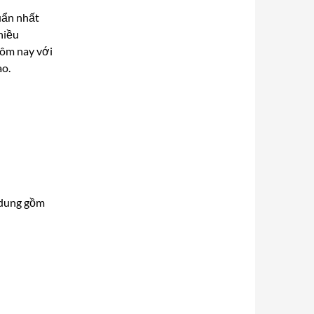
uẩn nhất
hiều
hôm nay với
ao.
 dung gồm