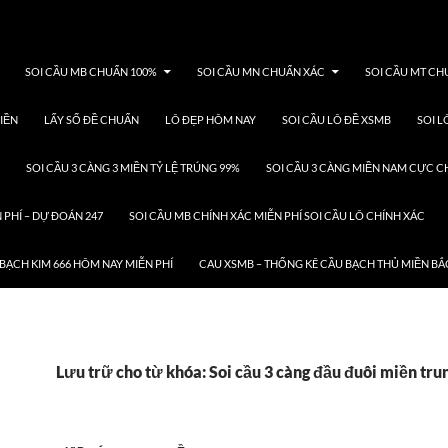
SOI CẦU MB CHUẨN 100%
SOI CẦU MN CHUẨN XÁC
SOI CẦU MT CH
IỀN
LẤY SỐ ĐỀ CHUẨN
LÔ ĐẸP HÔM NAY
SOI CẦU LÔ ĐỀ XSMB
SOI L
SOI CẦU 3 CÀNG 3 MIỀN TỶ LỆ TRÚNG 99%
SOI CẦU 3 CÀNG MIỀN NAM CỰC C
 PHÍ – DỰ ĐOÁN 247
SOI CẦU MB CHÍNH XÁC MIỄN PHÍ SOI CẦU LÔ CHÍNH XÁC
BẠCH KIM 666 HÔM NAY MIỄN PHÍ
CAU XSMB – THỐNG KÊ CẦU BẠCH THỦ MIỀN BẮ
Lưu trữ cho từ khóa: Soi cầu 3 càng đầu đuôi miền trung 