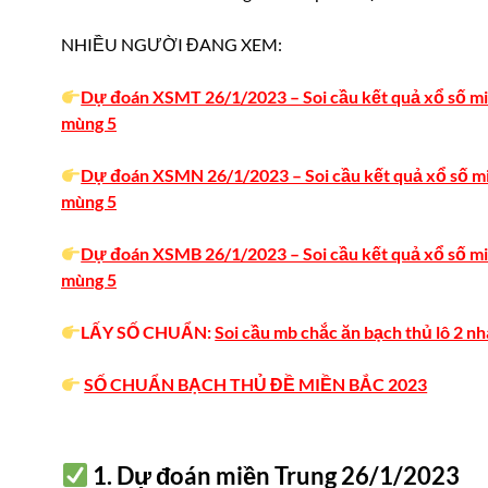
NHIỀU NGƯỜI ĐANG XEM:
Dự đoán XSMT 26/1/2023 – Soi cầu kết quả xổ số m
mùng 5
Dự đoán XSMN 26/1/2023 – Soi cầu kết quả xổ số 
mùng 5
Dự đoán XSMB 26/1/2023 – Soi cầu kết quả xổ số m
mùng 5
LẤY SỐ CHUẨN:
Soi cầu mb chắc ăn bạch thủ lô 2 n
SỐ CHUẨN BẠCH THỦ ĐỀ MIỀN BẮC 2023
1. Dự đoán miền Trung 26/1/2023