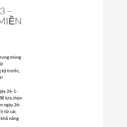
3 –
 MIỀN
Trung mùng
từ
 kỳ trước,
t!
gày 26-1-
để lựa chọn
ên ngày 26-
ị từ các
ó khả năng