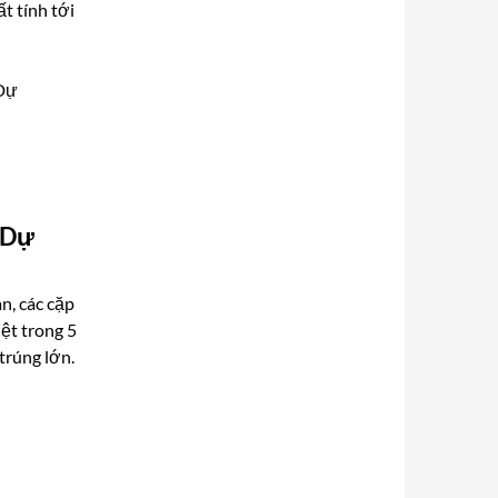
t tính tới
 Dự
n, các cặp
iệt trong 5
trúng lớn.