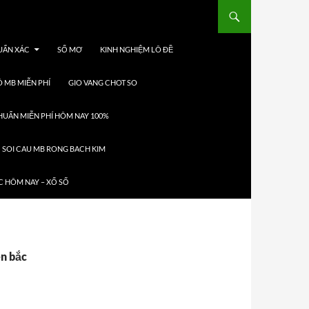
UẨN XÁC
SỔ MƠ
KINH NGHIỆM LÔ ĐỀ
Ô MB MIỄN PHÍ
GIO VANG CHOT SO
HUẨN MIỄN PHÍ HÔM NAY 100%
SOI CAU MB RONG BACH KIM
C HÔM NAY – XỔ SỐ
ền bắc