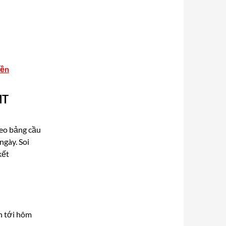
iền
MT
heo bảng cầu
ngày. Soi
kết
h tới hôm