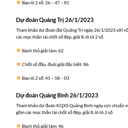
Bao lô 2 số: 26 – 47 – 81
Dự đoán Quảng Trị 26/1/2023
Tham khảo dự đoán đài Quảng Trị ngày 26/1/2023 với n
các mục thần tài chốt số đẹp, giải 8, lô tô 2 số
Bạch thủ giải tám: 62
Chốt số đầu, đuôi giải đặc biệt: 86
Bao lô 2 số: 41 – 58 – 03
Dự đoán Quảng Bình 26/1/2023
Tham khảo dự đoán KQXS Quảng Bình ngày cực chuẩn vớ
gồm các mục thần tài chốt số đẹp, giải 8, lô tô 2 số
Bạch thủ giải tám: 46