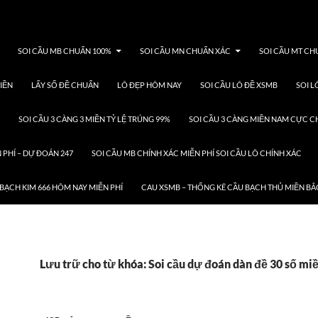
SOI CẦU MB CHUẨN 100%
SOI CẦU MN CHUẨN XÁC
SOI CẦU MT CH
IỀN
LẤY SỐ ĐỀ CHUẨN
LÔ ĐẸP HÔM NAY
SOI CẦU LÔ ĐỀ XSMB
SOI L
SOI CẦU 3 CÀNG 3 MIỀN TỶ LỆ TRÚNG 99%
SOI CẦU 3 CÀNG MIỀN NAM CỰC C
 PHÍ – DỰ ĐOÁN 247
SOI CẦU MB CHÍNH XÁC MIỄN PHÍ SOI CẦU LÔ CHÍNH XÁC
BẠCH KIM 666 HÔM NAY MIỄN PHÍ
CAU XSMB – THỐNG KÊ CẦU BẠCH THỦ MIỀN BẮ
Lưu trữ cho từ khóa: Soi cầu dự đoán dàn đề 30 số mi