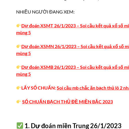
NHIỀU NGƯỜI ĐANG XEM:
Dự đoán XSMT 26/1/2023 – Soi cầu kết quả xổ số m
mùng 5
Dự đoán XSMN 26/1/2023 – Soi cầu kết quả xổ số 
mùng 5
Dự đoán XSMB 26/1/2023 – Soi cầu kết quả xổ số m
mùng 5
LẤY SỐ CHUẨN:
Soi cầu mb chắc ăn bạch thủ lô 2 n
SỐ CHUẨN BẠCH THỦ ĐỀ MIỀN BẮC 2023
1. Dự đoán miền Trung 26/1/2023