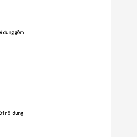
ội dung gồm
i nội dung