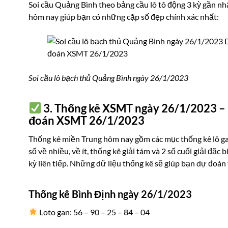
Soi cầu Quảng Bình theo bảng cầu lô tô động 3 kỳ gần nhấ
hôm nay giúp bạn có những cặp số đẹp chính xác nhất:
Soi cầu lô bạch thủ Quảng Bình ngày 26/1/2023
3. Thống kê XSMT ngày 26/1/2023 –
đoán XSMT 26/1/2023
Thống kê miền Trung hôm nay gồm các mục thống kê lô ga
số về nhiều, về ít, thống kê giải tám và 2 số cuối giải đặc b
kỳ liên tiếp. Những dữ liệu thống kê sẽ giúp bạn dự đoán 
Thống kê Bình Định ngày 26/1/2023
Loto gan: 56 – 90 – 25 – 84 – 04