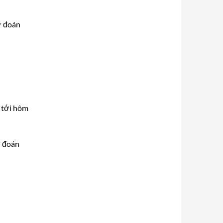
h tới hôm