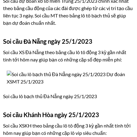
Soi cầu dự đoán xổ số miền Trung 25/1/2023 chính xác nhất
theo bảng cầu động của các đài được ghép từ các vị trí tạo cầu
liên tục 3 ngày. Soi cầu MT theo bảng lô tô bạch thủ sẽ giúp
bạn dự đoán chuẩn nhất.
Soi cầu Đà Nẵng ngày 25/1/2023
Soi cầu XS Đà Nẵng theo bảng cầu lô tô động 3 kỳ gần nhất
tính tới hôm nay giúp bạn có những cặp số đẹp miễn phí:
Soi cầu lô bạch thủ Đà Nẵng ngày 25/1/2023
Soi cầu Khánh Hòa ngày 25/1/2023
Soi cầu XSKH theo bảng cầu lô tô động 3 kỳ gần nhất tính tới
hôm nay giúp bạn có những cặp lô vip siêu chuẩn: