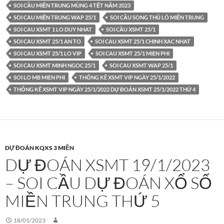
SOI CẦU MIỀN TRUNG MÙNG 4 TẾT NĂM 2023
SOI CAU MIỀN TRUNG WAP 25/1
SOI CẦU SONG THỦ LÔ MIỀN TRUNG
SOI CAU XSMT 1 LO DUY NHAT
SOI CẦU XSMT 25/1
SOI CAU XSMT 25/1 AN TO
SOI CAU XSMT 25/1 CHINH XAC NHAT
SOI CAU XSMT 25/1 LO VIP
SOI CAU XSMT 25/1 MIEN PHI
SOI CAU XSMT MINH NGOC 25/1
SOI CAU XSMT WAP 25/1
SOI LO MB MIEN PHI
THỐNG KÊ XSMT VIP NGÀY 25/1/2022
THỐNG KÊ XSMT VIP NGÀY 25/1/2022 DỰ ĐOÁN XSMT 25/1/2022 THỨ 4
DỰ ĐOÁN KQXS 3 MIỀN
DỰ ĐOÁN XSMT 19/1/2023
– SOI CẦU DỰ ĐOÁN XỔ SỐ
MIỀN TRUNG THỨ 5
18/01/2023