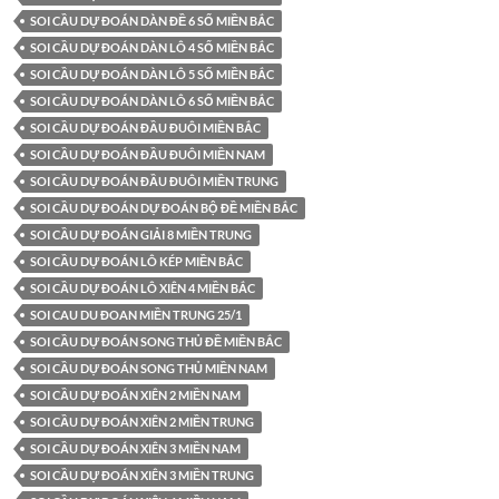
SOI CẦU DỰ ĐOÁN DÀN ĐỀ 6 SỐ MIỀN BẮC
SOI CẦU DỰ ĐOÁN DÀN LÔ 4 SỐ MIỀN BẮC
SOI CẦU DỰ ĐOÁN DÀN LÔ 5 SỐ MIỀN BẮC
SOI CẦU DỰ ĐOÁN DÀN LÔ 6 SỐ MIỀN BẮC
SOI CẦU DỰ ĐOÁN ĐẦU ĐUÔI MIỀN BẮC
SOI CẦU DỰ ĐOÁN ĐẦU ĐUÔI MIỀN NAM
SOI CẦU DỰ ĐOÁN ĐẦU ĐUÔI MIỀN TRUNG
SOI CẦU DỰ ĐOÁN DỰ ĐOÁN BỘ ĐỀ MIỀN BẮC
SOI CẦU DỰ ĐOÁN GIẢI 8 MIỀN TRUNG
SOI CẦU DỰ ĐOÁN LÔ KÉP MIỀN BẮC
SOI CẦU DỰ ĐOÁN LÔ XIÊN 4 MIỀN BẮC
SOI CAU DU ĐOAN MIỀN TRUNG 25/1
SOI CẦU DỰ ĐOÁN SONG THỦ ĐỀ MIỀN BẮC
SOI CẦU DỰ ĐOÁN SONG THỦ MIỀN NAM
SOI CẦU DỰ ĐOÁN XIÊN 2 MIỀN NAM
SOI CẦU DỰ ĐOÁN XIÊN 2 MIỀN TRUNG
SOI CẦU DỰ ĐOÁN XIÊN 3 MIỀN NAM
SOI CẦU DỰ ĐOÁN XIÊN 3 MIỀN TRUNG