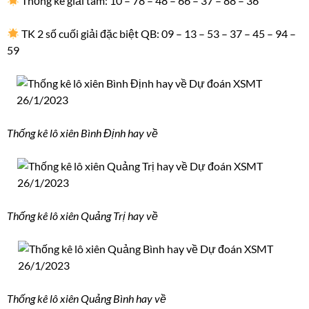
Thống kê giải tám: 10 – 78 – 48 – 66 – 37 – 88 – 36
TK 2 số cuối giải đặc biệt QB: 09 – 13 – 53 – 37 – 45 – 94 –
59
Thống kê lô xiên Bình Định hay về
Thống kê lô xiên Quảng Trị hay về
Thống kê lô xiên Quảng Bình hay về