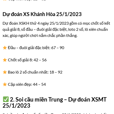
Dự đoán XS Khánh Hòa 25/1/2023
Dự đoán XSKH thứ 4 ngày 25/1/2023 gồm có mục chốt số kết
quả giải 8, số đầu – đuôi giải đặc biệt, loto 2 số, lô xiên chuẩn
xác, giúp người chơi nắm chắc phần thắng.
Đầu – đuôi giải đặc biệt: 67 – 90
Chốt số giải 8: 42 – 56
Bao lô 2 số chuẩn nhất: 18 – 92
Cặp xiên đẹp: 44 – 54
2. Soi cầu miền Trung – Dự đoán XSMT
25/1/2023