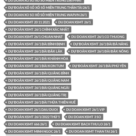
DU DOAN XO SO XỔ SỐ MIỀN TRUNG DẠI PHÁT
DỰ ĐOÁN XỔ SỐ XỔ SỐ MIỀN TRUNG THẦN TÀI 26/1
DU DOAN XO SO XỔ SỐ MIỀN TRUNG WAP.VN 26/1
DU DOAN XSMT 20 11 2021
DU DOAN XSMT 26/1
DỰ ĐOÁN XSMT 26/1 CHÍNH XÁC NHẤT
DU DOAN XSMT 26/1 CHUAN NHAT
DU DOAN XSMT 26/1 CO THUONG
DỰ ĐOÁN XSMT 26/1 ĐÀI BÌNH ĐỊNH
DỰ ĐOÁN XSMT 26/1 ĐÀI ĐÀ NẴNG
DỰ ĐOÁN XSMT 26/1 ĐÀI ĐẮK LẮK
DỰ ĐOÁN XSMT 26/1 ĐÀI ĐẮK NÔNG
DỰ ĐOÁN XSMT 26/1 ĐÀI KHÁNH HÒA
DỰ ĐOÁN XSMT 26/1 ĐÀI KON TUM
DỰ ĐOÁN XSMT 26/1 ĐÀI PHÚ YÊN
DỰ ĐOÁN XSMT 26/1 ĐÀI QUẢNG BÌNH
DỰ ĐOÁN XSMT 26/1 ĐÀI QUẢNG NAM
DỰ ĐOÁN XSMT 26/1 ĐÀI QUẢNG NGÃI
DỰ ĐOÁN XSMT 26/1 ĐÀI QUẢNG TRỊ
DỰ ĐOÁN XSMT 26/1 ĐÀI THỪA THIÊN HUẾ
DU DOAN XSMT 26/1 DAU DUOI
DU DOAN XSMT 26/1 VIP
DỰ ĐOÁN XSMT 26/1/2022 THỨ 5
DU DOAN XSMT 3 SO
DU DOAN XSMT 666 26/1
DU DOAN XSMT BACH THU LO 26/1
DU DOAN XSMT MINH NGOC 26/1
DU DOAN XSMT THAN TAI 26/1