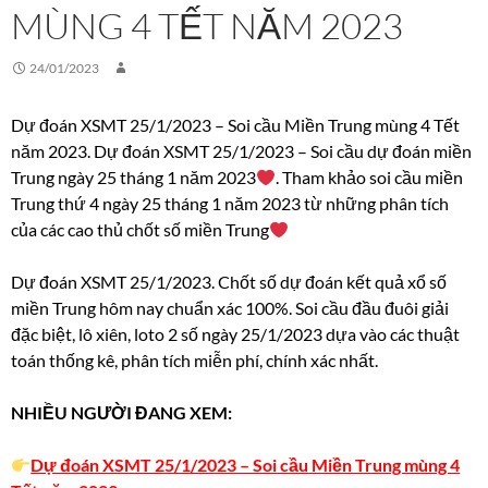
MÙNG 4 TẾT NĂM 2023
24/01/2023
Dự đoán XSMT 25/1/2023 – Soi cầu Miền Trung mùng 4 Tết
năm 2023. Dự đoán XSMT 25/1/2023 – Soi cầu dự đoán miền
Trung ngày 25 tháng 1 năm 2023
. Tham khảo soi cầu miền
Trung thứ 4 ngày 25 tháng 1 năm 2023 từ những phân tích
của các cao thủ chốt số miền Trung
Dự đoán XSMT 25/1/2023. Chốt số dự đoán kết quả xổ số
miền Trung hôm nay chuẩn xác 100%. Soi cầu đầu đuôi giải
đặc biệt, lô xiên, loto 2 số ngày 25/1/2023 dựa vào các thuật
toán thống kê, phân tích miễn phí, chính xác nhất.
NHIỀU NGƯỜI ĐANG XEM:
Dự đoán XSMT 25/1/2023 – Soi cầu Miền Trung mùng 4