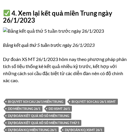
4. Xem lại kết quả miền Trung ngày
26/1/2023
Bảng kết quả thứ 5 tuần trước ngày 26/1/2023
Dự đoán XS MT 26/1/2023 hôm nay theo phương pháp phân
tích số liệu thống kê kết quả nhiều kỳ trước, kết hợp với
những cách soi cầu đặc biệt từ các diễn đàn nên có độ chính
xác cao.
BI QUYET SOI CAU 26/1 MIỀN TRUNG
BI QUYET SOI CAU 26/1 XSMT
DD MIỀN TRUNG 26/1
DD XSMT 26/1
DỰ ĐOÁN KẾT QUẢ XỔ SỐ MIỀN TRUNG
DỰ ĐOÁN KẾT QUẢ XỔ SỐ MIỀN TRUNG THỨ 5
DỰ ĐOÁN KQ MIỀN TRUNG 26/1
DỰ ĐOÁN KQ XSMT 26/1