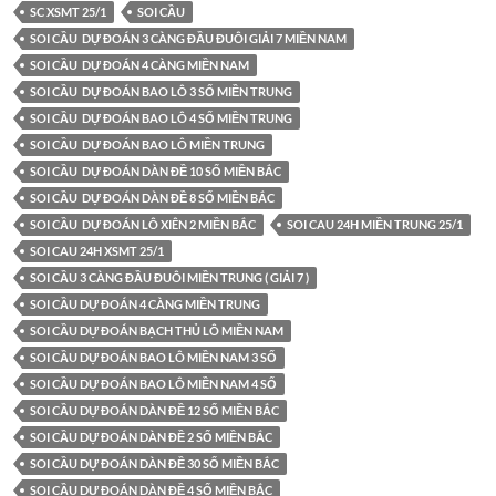
SC XSMT 25/1
SOI CẦU
SOI CẦU DỰ ĐOÁN 3 CÀNG ĐẦU ĐUÔI GIẢI 7 MIỀN NAM
SOI CẦU DỰ ĐOÁN 4 CÀNG MIỀN NAM
SOI CẦU DỰ ĐOÁN BAO LÔ 3 SỐ MIỀN TRUNG
SOI CẦU DỰ ĐOÁN BAO LÔ 4 SỐ MIỀN TRUNG
SOI CẦU DỰ ĐOÁN BAO LÔ MIỀN TRUNG
SOI CẦU DỰ ĐOÁN DÀN ĐỀ 10 SỐ MIỀN BẮC
SOI CẦU DỰ ĐOÁN DÀN ĐỀ 8 SỐ MIỀN BẮC
SOI CẦU DỰ ĐOÁN LÔ XIÊN 2 MIỀN BẮC
SOI CAU 24H MIỀN TRUNG 25/1
SOI CAU 24H XSMT 25/1
SOI CẦU 3 CÀNG ĐẦU ĐUÔI MIỀN TRUNG ( GIẢI 7 )
SOI CẦU DỰ ĐOÁN 4 CÀNG MIỀN TRUNG
SOI CẦU DỰ ĐOÁN BẠCH THỦ LÔ MIỀN NAM
SOI CẦU DỰ ĐOÁN BAO LÔ MIỀN NAM 3 SỐ
SOI CẦU DỰ ĐOÁN BAO LÔ MIỀN NAM 4 SỐ
SOI CẦU DỰ ĐOÁN DÀN ĐỀ 12 SỐ MIỀN BẮC
SOI CẦU DỰ ĐOÁN DÀN ĐỀ 2 SỐ MIỀN BẮC
SOI CẦU DỰ ĐOÁN DÀN ĐỀ 30 SỐ MIỀN BẮC
SOI CẦU DỰ ĐOÁN DÀN ĐỀ 4 SỐ MIỀN BẮC