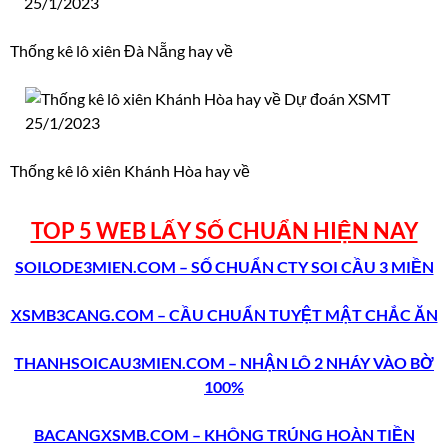
Thống kê lô xiên Đà Nẵng hay về
Thống kê lô xiên Khánh Hòa hay về
TOP 5 WEB LẤY SỐ CHUẨN HIỆN NAY
SOILODE3MIEN.COM – SỐ CHUẨN CTY SOI CẦU 3 MIỀN
XSMB3CANG.COM – CẦU CHUẨN TUYỆT MẬT CHẮC ĂN
THANHSOICAU3MIEN.COM – NHẬN LÔ 2 NHÁY VÀO BỜ
100%
BACANGXSMB.COM – KHÔNG TRÚNG HOÀN TIỀN