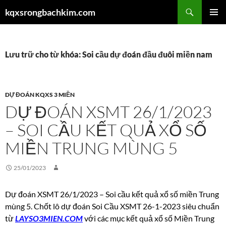
Chuyển
Tìm
kqxsrongbachkim.com
đến
kiếm
TRÌNH
nội
ĐƠN CƠ
dung
SỞ
Lưu trữ cho từ khóa: Soi cầu dự đoán đầu đuôi miền nam
DỰ ĐOÁN KQXS 3 MIỀN
DỰ ĐOÁN XSMT 26/1/2023
– SOI CẦU KẾT QUẢ XỔ SỐ
MIỀN TRUNG MÙNG 5
25/01/2023
Dự đoán XSMT 26/1/2023 – Soi cầu kết quả xổ số miền Trung
mùng 5. Chốt lô dự đoán Soi Cầu XSMT 26-1-2023 siêu chuẩn
từ
LAYSO3MIEN.COM
với các mục kết quả xổ số Miền Trung