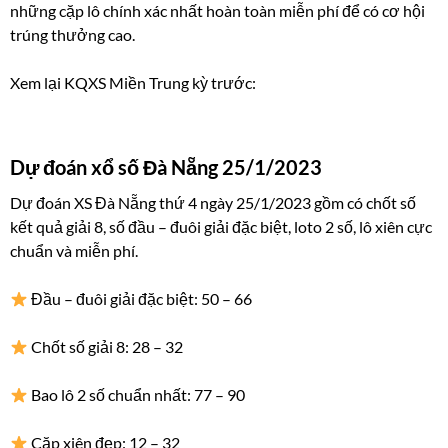
những cặp lô chính xác nhất hoàn toàn miễn phí để có cơ hội
trúng thưởng cao.
Xem lại KQXS Miền Trung kỳ trước:
Dự đoán xổ số Đà Nẵng 25/1/2023
Dự đoán XS Đà Nẵng thứ 4 ngày 25/1/2023 gồm có chốt số
kết quả giải 8, số đầu – đuôi giải đặc biệt, loto 2 số, lô xiên cực
chuẩn và miễn phí.
Đầu – đuôi giải đặc biệt: 50 – 66
Chốt số giải 8: 28 – 32
Bao lô 2 số chuẩn nhất: 77 – 90
Cặp xiên đẹp: 12 – 32