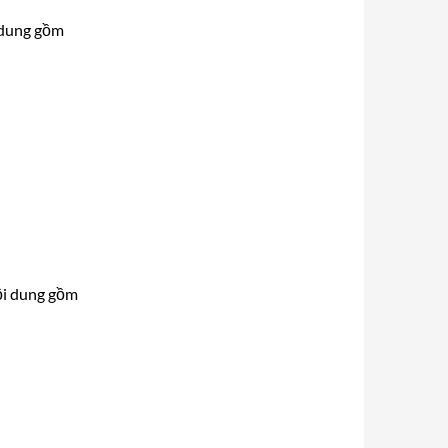
 dung gồm
ội dung gồm