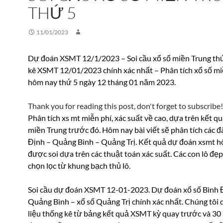
THỨ 5
11/01/2023
Dự đoán XSMT 12/1/2023 – Soi cầu xổ số miền Trung th
kê XSMT 12/01/2023 chính xác nhất – Phân tích xổ số m
hôm nay thứ 5 ngày 12 tháng 01 năm 2023.
Thank you for reading this post, don't forget to subscribe!
Phân tích xs mt miễn phí, xác suất về cao, dựa trên kết qu
miền Trung trước đó. Hôm nay bài viết sẽ phân tích các đà
Định – Quảng Bình – Quảng Trị.
Kết quả dự đoán xsmt h
được soi dựa trên các thuật toán xác suất. Các con lô đẹ
chọn lọc từ khung bạch thủ lô.
Soi cầu dự đoán XSMT 12-01-2023. Dự đoán xổ số Bình Đ
Quảng Bình – xổ số Quảng Trị chính xác nhất. Chúng tôi
liệu thống kê từ bảng kết quả XSMT kỳ quay trước và 30