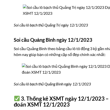
Soi cầu lô bạch thủ Quảng Trị ngày 12/1/2023
Soi cầu Quảng Bình ngày 12/1/2023
Soi cầu Quảng Bình theo bảng cầu lô tô động 3 kỳ gần nhấ
hôm nay giúp bạn có những cặp số đẹp chính xác nhất:
Soi cầu lô bạch thủ Quảng Bình ngày 12/1/2023
3. Thống kê XSMT ngày 12/1/2023 –
đoán XSMT 12/1/2023