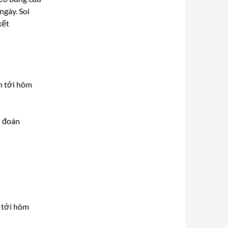
ngày. Soi
kết
h tới hôm
h tới hôm