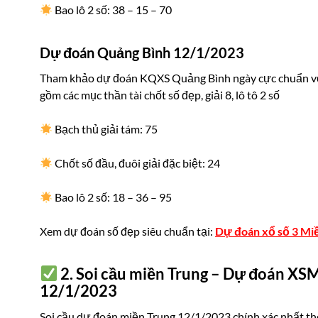
Bao lô 2 số: 38 – 15 – 70
Dự đoán Quảng Bình 12/1/2023
Tham khảo dự đoán KQXS Quảng Bình ngày cực chuẩn vớ
gồm các mục thần tài chốt số đẹp, giải 8, lô tô 2 số
Bạch thủ giải tám: 75
Chốt số đầu, đuôi giải đặc biệt: 24
Bao lô 2 số: 18 – 36 – 95
Xem dự đoán số đẹp siêu chuẩn tại:
Dự đoán xổ số 3 Mi
2. Soi cầu miền Trung – Dự đoán XS
12/1/2023
Soi cầu dự đoán miền Trung 12/1/2023 chính xác nhất t