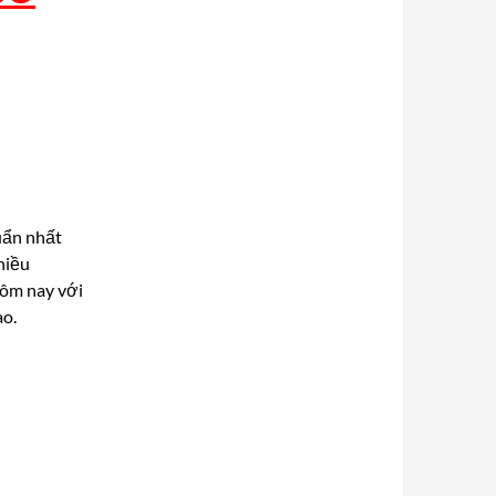
uẩn nhất
hiều
hôm nay với
ao.