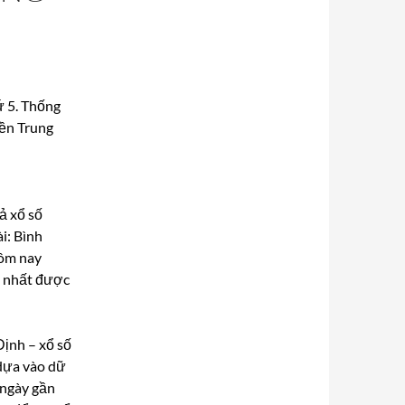
ứ 5. Thống
iền Trung
ả xổ số
i: Bình
ôm nay
p nhất được
ịnh – xổ số
 dựa vào dữ
 ngày gần