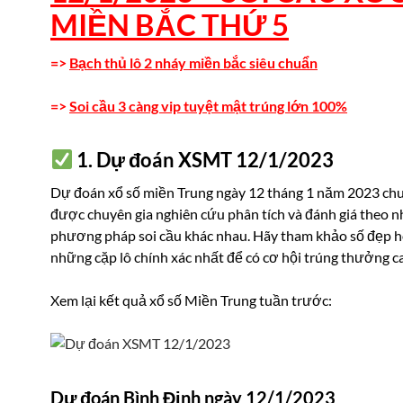
MIỀN BẮC THỨ 5
=>
Bạch thủ lô 2 nháy miền bắc siêu chuẩn
=>
Soi cầu 3 càng vip tuyệt mật trúng lớn 100%
1. Dự đoán XSMT 12/1/2023
Dự đoán xổ số miền Trung ngày 12 tháng 1 năm 2023 ch
được chuyên gia nghiên cứu phân tích và đánh giá theo n
phương pháp soi cầu khác nhau. Hãy tham khảo số đẹp 
những cặp lô chính xác nhất để có cơ hội trúng thưởng c
Xem lại kết quả xổ số Miền Trung tuần trước:
Dự đoán Bình Định ngày 12/1/2023