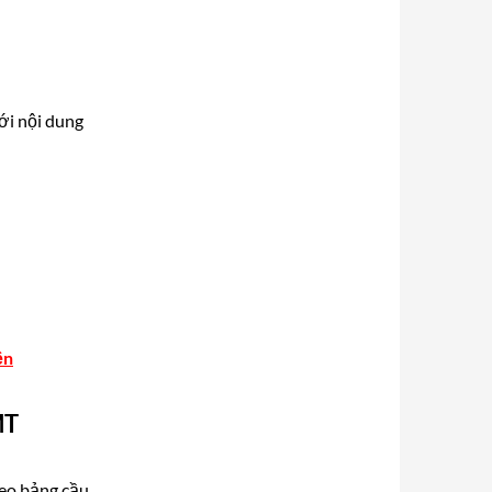
i nội dung
ền
MT
heo bảng cầu